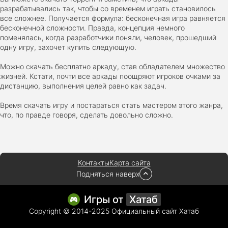
Euro Truck Simulator 2 v.1.60.1.7s [Папка игры] (2012)
разрабатывались так, чтобы со временем играть становилось
2012
37,77 Гб
все сложнее. Получается формула: бесконечная игра равняется
бесконечной сложности. Правда, концепция немного
поменялась, когда разработчики поняли, человек, прошедший
одну игру, захочет купить следующую.
Forza Horizon 5 v.688.044 [Папка игры] (2021)
2021
176,66 Гб
Можно скачать бесплатно аркаду, став обладателем множество
жизней. Кстати, почти все аркады поощряют игроков очками за
дистанцию, выполнения целей равно как задач.
V Rising
Время скачать игру и постараться стать мастером этого жанра,
2024
3.4 gb
что, по правде говоря, сделать довольно сложно.
Контакты
Карта сайта
Подняться наверх
Игры от
Хатаб
Copyright © 2014-2025 Официальный сайт Хатаб