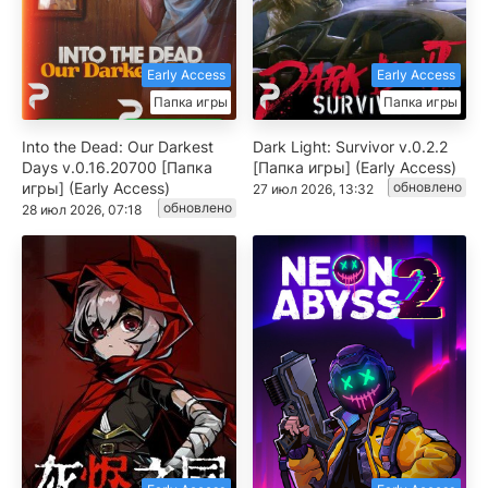
Early Access
Early Access
Папка игры
Папка игры
Into the Dead: Our Darkest
Dark Light: Survivor v.0.2.2
Days v.0.16.20700 [Папка
[Папка игры] (Early Access)
игры] (Early Access)
обновлено
27 июл 2026, 13:32
обновлено
28 июл 2026, 07:18