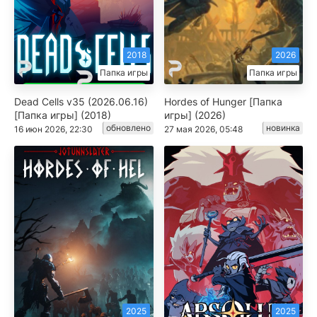
2018
2026
Папка игры
Папка игры
Dead Cells v35 (2026.06.16)
Hordes of Hunger [Папка
[Папка игры] (2018)
игры] (2026)
обновлено
новинка
16 июн 2026, 22:30
27 мая 2026, 05:48
2025
2025