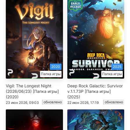
2020
2025
Папка игры
Папка игры
Vigil: The Longest Night
Deep Rock Galactic: Survivor
(2026/06/23) [Папка игры]
v.1.1.73P [Папка игры]
(2020)
(2025)
обновлено
обновлено
23 июн 2026, 09:03
22 июн 2026, 17:19