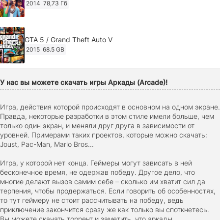
2014
78,73 Гб
GTA 5 / Grand Theft Auto V
2015
68.5 GB
Ghost of Tsushima: Director's Cut v.1053.8.1023.1614
У нас вы можете скачать игры Аркады (Arcade)!
[RePack Decepticon] (2024)
2024
38.5 gb
Игра, действия которой происходят в основном на одном экране.
Правда, некоторые разработки в этом стиле имели больше, чем
только один экран, и меняли друг друга в зависимости от
Cyberpunk 2077
уровней. Примерами таких проектов, которые можно скачать:
2020
49.4 GB
Joust, Pac-Man, Mario Bros...
Игра, у которой нет конца. Геймеры могут зависать в ней
бесконечное время, не одержав победу. Другое дело, что
Ghost of Tsushima: Director's Cut v.1053.9.0623.1807 [Пап
многие делают вызов самим себе – сколько им хватит сил да
игры] (2020-2024)
терпения, чтобы продержаться. Если говорить об особенностях,
2020-2024
68,09 Гб
то тут геймеру не стоит рассчитывать на победу, ведь
приключение закончится сразу же как только вы споткнетесь.
Вы можете скачать торрент и заметить, что аркады