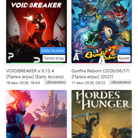
Early Access
2021
Папка игры
Архив
VOID/BREAKER v.0.13.4
Gunfire Reborn (2026/06/17)
[Папка игры] (Early Access)
[Папка игры] (2021)
обновлено
обновлено
18 июн 2026, 18:44
17 июн 2026, 08:22