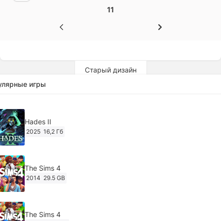
11
Старый дизайн
улярные игры
Hades II
2025
16,2 Гб
The Sims 4
2014
29.5 GB
The Sims 4