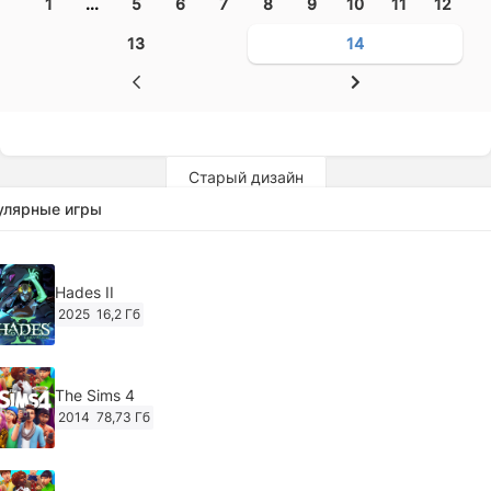
1
...
5
6
7
8
9
10
11
12
13
14
Старый дизайн
улярные игры
Hades II
2025
16,2 Гб
The Sims 4
2014
78,73 Гб