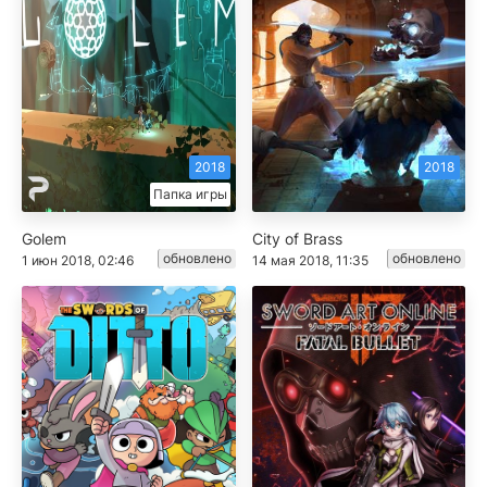
2018
2018
Папка игры
Golem
City of Brass
обновлено
обновлено
1 июн 2018, 02:46
14 мая 2018, 11:35