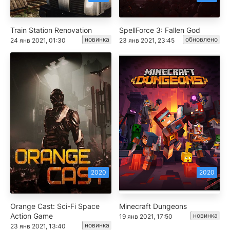
Train Station Renovation
SpellForce 3: Fallen God
новинка
обновлено
24 янв 2021, 01:30
23 янв 2021, 23:45
2020
2020
Orange Cast: Sci-Fi Space
Minecraft Dungeons
Action Game
новинка
19 янв 2021, 17:50
новинка
23 янв 2021, 13:40