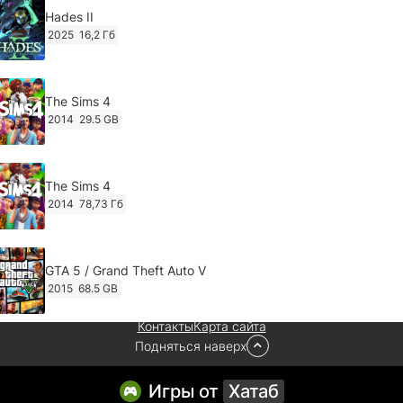
Hades II
2025
16,2 Гб
The Sims 4
2014
29.5 GB
The Sims 4
2014
78,73 Гб
GTA 5 / Grand Theft Auto V
2015
68.5 GB
Контакты
Карта сайта
Подняться наверх
Ghost of Tsushima: Director's Cut v.1053.8.1023.1614
[RePack Decepticon] (2024)
2024
38.5 gb
Игры от
Хатаб