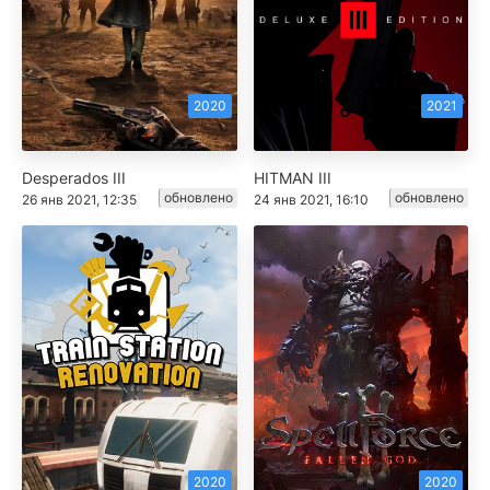
2020
2021
Desperados III
HITMAN III
обновлено
обновлено
26 янв 2021, 12:35
24 янв 2021, 16:10
2020
2020