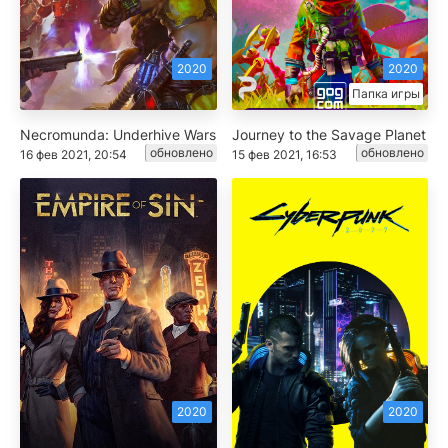
2020
2020
Папка игры
Necromunda: Underhive Wars
Journey to the Savage Planet
обновлено
обновлено
16 фев 2021, 20:54
15 фев 2021, 16:53
2020
2020