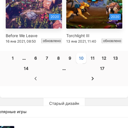
2020
2020
Before We Leave
Torchlight III
обновлено
обновлено
16 янв 2021, 08:50
13 янв 2021, 11:40
1
...
6
7
8
9
10
11
12
13
14
...
17
Старый дизайн
улярные игры