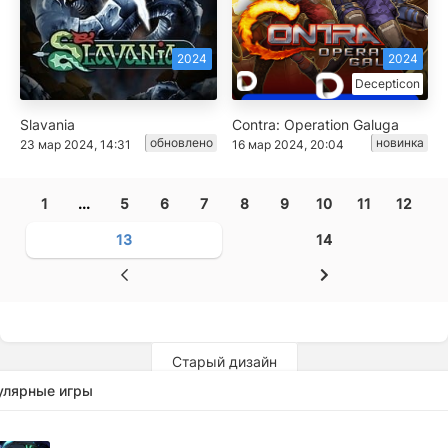
2024
2024
Decepticon
Slavania
Contra: Operation Galuga
обновлено
новинка
23 мар 2024, 14:31
16 мар 2024, 20:04
1
...
5
6
7
8
9
10
11
12
13
14
Старый дизайн
улярные игры