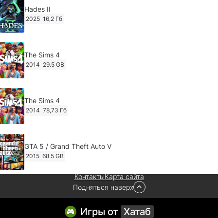
Hades II
2025
16,2 Гб
The Sims 4
2014
29.5 GB
The Sims 4
2014
78,73 Гб
GTA 5 / Grand Theft Auto V
2015
68.5 GB
Контакты
Карта сайта
Подняться наверх
Ghost of Tsushima: Director's Cut v.1053.8.1023.1614
[RePack Decepticon] (2024)
2024
38.5 gb
Игры от
Хатаб