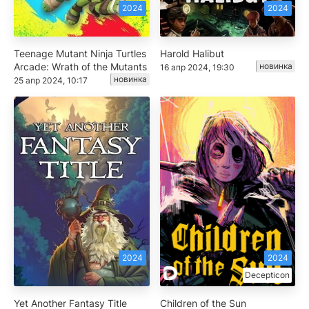
2024
2024
Teenage Mutant Ninja Turtles
Harold Halibut
Arcade: Wrath of the Mutants
новинка
16 апр 2024, 19:30
новинка
25 апр 2024, 10:17
2024
2024
Decepticon
Yet Another Fantasy Title
Children of the Sun