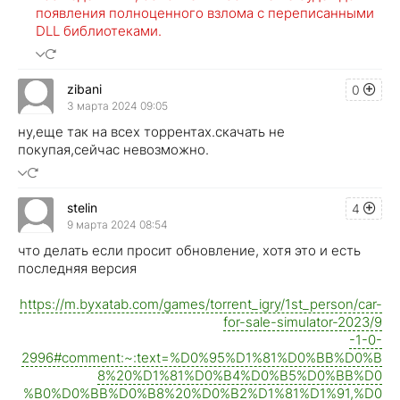
появления полноценного взлома с переписанными
DLL библиотеками.
zibani
0
3 марта 2024 09:05
ну,еще так на всех торрентах.скачать не
покупая,сейчас невозможно.
stelin
4
9 марта 2024 08:54
что делать если просит обновление, хотя это и есть
последняя версия
https://m.byxatab.com/games/torrent_igry/1st_person/car-
for-sale-simulator-2023/9
-1-0-
2996#comment:~:text=%D0%95%D1%81%D0%BB%D0%B
8%20%D1%81%D0%B4%D0%B5%D0%BB%D0
%B0%D0%BB%D0%B8%20%D0%B2%D1%81%D1%91,%D0