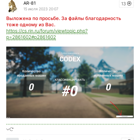
AR-81
13
15 июля 2023 20:07
Выложена по просьбе. За файлы благодарность
тоже одному из Вас.
https://cs.rin.ru/forum/viewtopic.php?
p=2861602#p2861602