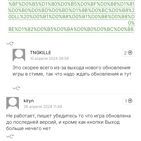
%BF%D0%B5%D1%80%D0%B5%D0%BF%D0%B8%D1%81
%D0%B0%D0%BD%D0%BD%D1%8B%D0%BC%D0%B8%2
0DLL%20%D0%B1%D0%B8%D0%B1%D0%BB%D0%B8%D
0%
BE%D1%82%D0%B5%D0%BA%D0%B0%D0%BC%D0%B8
.
TNGKILLE
2
10 апреля 2024 09:59
Это скорее всего из-за выхода нового обновления
игры в стиме, так что надо ждать обновления и тут
kiryn
1
26 апреля 2024 11:48
Не работает, пишет убедитесь то что игра обновлена
до последней версий, и кроме как кнопки Выход
больше нечего нет