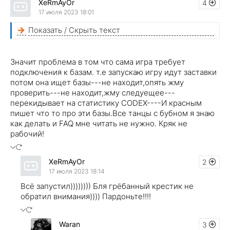
XeRmAyOr
4
17 июля 2023 18:01
Показать / Скрыть текст
Значит проблема в том что сама игра требует
подключения к базам. т.е запускаю игру идут заставки
потом она ищет базы---не находит,опять жму
проверить---не находит,жму следуещее---
перекидывает на статистику CODEX----И красным
пишет что то про эти базы.Все танцы с бубном я знаю
как делать и FAQ мне читать не нужно. Кряк не
рабочий!
XeRmAyOr
2
17 июля 2023 18:14
Всё запустил)))))))) Бля грёбанный крестик не
обратил внимания)))) Пардоньте!!!!
Waran
3