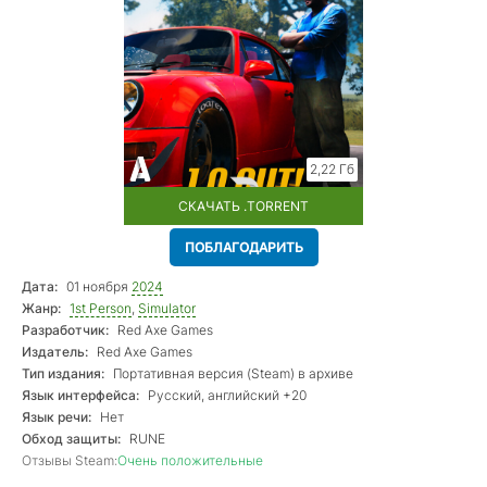
2,22 Гб
СКАЧАТЬ .TORRENT
ПОБЛАГОДАРИТЬ
Дата:
01 ноября
2024
Жанр:
1st Person
,
Simulator
Разработчик:
Red Axe Games
Издатель:
Red Axe Games
Тип издания:
Портативная версия (Steam) в архиве
Язык интерфейса:
Русский, английский +20
Язык речи:
Нет
Обход защиты:
RUNE
Отзывы Steam:
Очень положительные