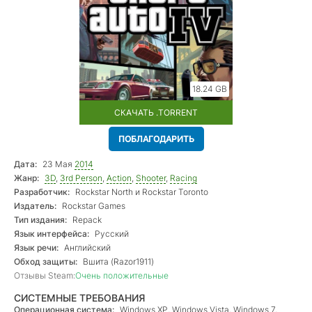
18.24 GB
СКАЧАТЬ .TORRENT
ПОБЛАГОДАРИТЬ
Дата:
23 Мая
2014
Жанр:
3D
,
3rd Person
,
Action
,
Shooter
,
Racing
Разработчик:
Rockstar North и Rockstar Toronto
Издатель:
Rockstar Games
Тип издания:
Repack
Язык интерфейса:
Русский
Язык речи:
Английский
Обход защиты:
Вшита (Razor1911)
Отзывы Steam:
Очень положительные
СИСТЕМНЫЕ ТРЕБОВАНИЯ
Операционная система:
Windows ХР, Windows Vista, Windows 7,