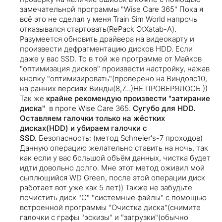
замечательной программы "Wise Care 365" Пока я
всё это не сделал у меня Train Sim World напрочь
отказывался стартовать(RePack OtXatab-A).
Разумеется обновить драйвера на видеокарту и
произвести дефрагментацию дисков HDD. Если
даже у вас SSD. То в той же программе от Майков
"оптимизация дисков" произвести настройку, нажав
кнопку "оптимизировать"(проверено на Виндовс10,
на ранних версиях Винды(8,7...)НЕ ПРОВЕРЯЛОСЬ ))
Так же
крайне рекомендую произвести "затирание
диска"
в проге Wise Care 365.
Сугубо для HDD.
Оставляем галочки только на жёстких
дисках(HDD) и убираем галочки с
SSD.
Безопасность: (метод Schneier's-7 проходов)
Данную операцию желательно ставить на ночь, так
как если у вас большой объём данных, чистка будет
идти довольно долго. Мне этот метод оживил мой
сыплющийся WD Green, после этой операции диск
работает вот уже как 5 лет)) Также не забудьте
почистить диск "C" "системные файлы" c помощью
встроенной программы "Очистка диска"(снимите
галочки с графы "эскизы" и "загрузки"(обычно