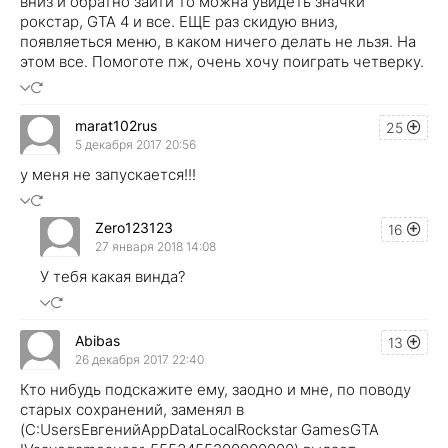
вниз и обратно зайти то можна увидеть значки
рокстар, GTA 4 и все. ЕЩЕ раз скидую вниз,
появляеться меню, в каком ничего делать не льзя. На
этом все. Помоготе пж, очень хочу поиграть четверку.
marat102rus
25
5 декабря 2017 20:56
у меня не запускается!!!
Zero123123
16
27 января 2018 14:08
У тебя какая винда?
Abibas
13
26 декабря 2017 22:40
Кто нибудь подскажите ему, заодно и мне, по поводу
старых сохранений, заменял в
(C:UsersЕвгенийAppDataLocalRockstar GamesGTA