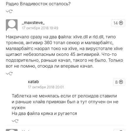
Радио Владивосток осталось?
_maxsteve_
14
17 октября 2018 19:49
Накричало сразу на два файла: xlive.dll и rld.dll, типо
троянов, антивир 360 тотал секюр и малварбайтс,
малварбайтс наорал токо на xlive, на вирустотале xlive
щитают небезопасным около 45 антивирей. Что-то
подозрительно, раньше качал, такого не было. Только
вот не помню, отсюда ли впервые качал.
xatab
8
17 октября 2018 20:01
Таблетка не менялась если от релоидов ставили
и раньше хлайв привязан был а тут отлучен он не
нужен
На два файла кряка и ругается