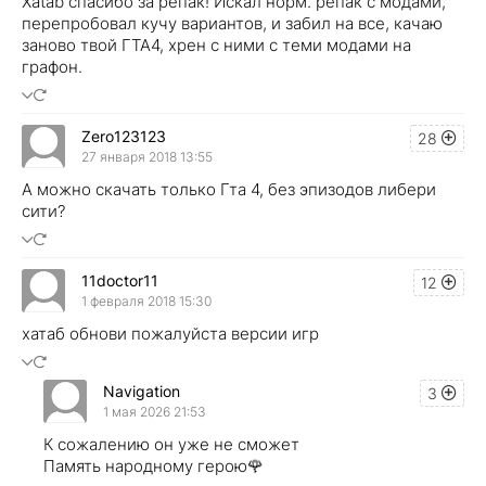
Xatab спасибо за репак! Искал норм. репак с модами,
перепробовал кучу вариантов, и забил на все, качаю
заново твой ГТА4, хрен с ними с теми модами на
графон.
Zero123123
28
27 января 2018 13:55
А можно скачать только Гта 4, без эпизодов либери
сити?
11doctor11
12
1 февраля 2018 15:30
хатаб обнови пожалуйста версии игр
Navigation
3
1 мая 2026 21:53
К сожалению он уже не сможет
Память народному герою🌹