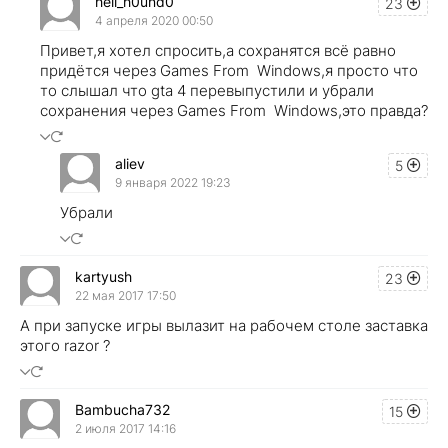
hell_h0und0
23
4 апреля 2020 00:50
Привет,я хотел спросить,а сохранятся всё равно
придётся через Games From Windows,я просто что
то слышал что gta 4 перевыпустили и убрали
сохранения через Games From Windows,это правда?
aliev
5
9 января 2022 19:23
Убрали
kartyush
23
22 мая 2017 17:50
А при запуске игры вылазит на рабочем столе заставка
этого razor ?
Bambucha732
15
2 июля 2017 14:16