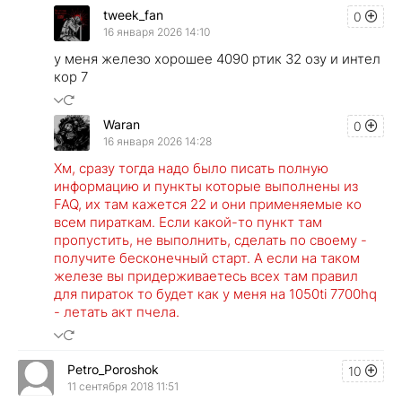
tweek_fan
0
16 января 2026 14:10
у меня железо хорошее 4090 ртик 32 озу и интел
кор 7
Waran
0
16 января 2026 14:28
Хм, сразу тогда надо было писать полную
информацию и пункты которые выполнены из
FAQ, их там кажется 22 и они применяемые ко
всем пираткам. Если какой-то пункт там
пропустить, не выполнить, сделать по своему -
получите бесконечный старт. А если на таком
железе вы придерживаетесь всех там правил
для пираток то будет как у меня на 1050ti 7700hq
- летать акт пчела.
Petro_Poroshok
10
11 сентября 2018 11:51