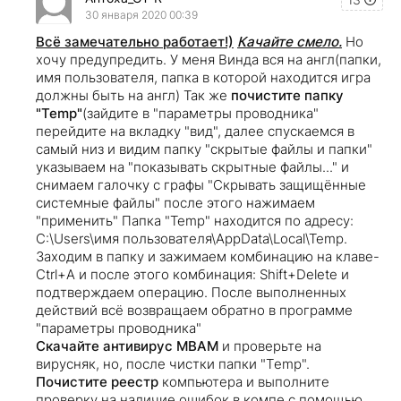
30 января 2020 00:39
Всё замечательно работает!)
Качайте смело.
Но
хочу предупредить. У меня Винда вся на англ(папки,
имя пользователя, папка в которой находится игра
должны быть на англ) Так же
почистите папку
"Temp"
(зайдите в "параметры проводника"
перейдите на вкладку "вид", далее спускаемся в
самый низ и видим папку "скрытые файлы и папки"
указываем на "показывать скрытные файлы..." и
снимаем галочку с графы "Cкрывать защищённые
системные файлы" после этого нажимаем
"применить" Папка "Temp" находится по адресу:
C:\Users\имя пользователя\AppData\Local\Temp.
Заходим в папку и зажимаем комбинацию на клаве-
Ctrl+A и после этого комбинация: Shift+Delete и
подтверждаем операцию. После выполненных
действий всё возвращаем обратно в программе
"параметры проводника"
Скачайте антивирус MBAM
и проверьте на
вирусняк, но, после чистки папки "Тemp".
Почистите реестр
компьютера и выполните
проверку на наличие ошибок в компе с помощью