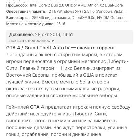
Windows 8;
Процессор:
Intel Core 2 Duo 2.8 GHz or AMD Athlon X2 Dual-Core
5200+;
Оперативная память:
2 Гб (Windows XP) / 2.5 Гб (Windows Vista) ;
Видеокарта:
256Мб видео памяти, DirectX® 9.0c, NVIDIA Geforce
7800 / ATI X1800 (512 Мб видео памяти, DirectX 9.0c, NVIDIA 8800 GS /
Место на жестком диске:
16 гб
ATI HD4670 рекомендуется) ;
Добавлено:
28 окт 2016, 16:51
показать подробности
GTA 4 / Grand Theft Auto IV — скачать торрент
.
Легендарный экшен с открытым миром, в котором
игроки переносятся в огромный мегаполис Либерти-
Сити. Главный герой — Нико Беллик, эмигрант из
Восточной Европы, прибывший в США в поисках
лучшей жизни. Вместо мечты о богатстве он
оказывается втянутым в криминальные разборки,
опасные задания и сложные моральные выборы.
Геймплей
GTA 4
предлагает игрокам полную свободу
действий: исследуйте улицы Либерти-Сити,
выполняйте сюжетные миссии или занимайтесь
побочными делами. Вас ждут перестрелки, уличные
гонки, ограбления, погони и динамичные