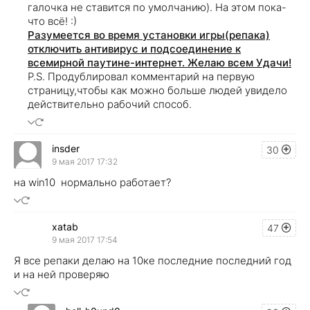
галочка не ставится по умолчанию). На этом пока-
что всё! :)
Разумеется во время установки игры(репака)
отключить антивирус и подсоединение к
всемирной паутине-интернет. Желаю всем Удачи!
P.S. Продублировал комментарий на первую
страницу,чтобы как можно больше людей увидело
действительно рабочий способ.
insder
30
9 мая 2017 17:32
на win10 нормально работает?
xatab
47
9 мая 2017 17:54
Я все репаки делаю на 10ке последние последний год
и на ней проверяю