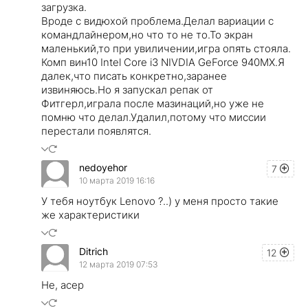
загрузка.
Вроде с видюхой проблема.Делал вариации с
командлайнером,но что то не то.То экран
маленький,то при увиличении,игра опять стояла.
Комп вин10 Intel Core i3 NIVDIA GeForce 940MX.Я
далек,что писать конкретно,заранее
извиняюсь.Но я запускал репак от
Фитгерл,играла после мазинаций,но уже не
помню что делал.Удалил,потому что миссии
перестали появлятся.
nedoyehor
7
10 марта 2019 16:16
У тебя ноутбук Lenovo ?..) у меня просто такие
же характеристики
Ditrich
12
12 марта 2019 07:53
Не, асер