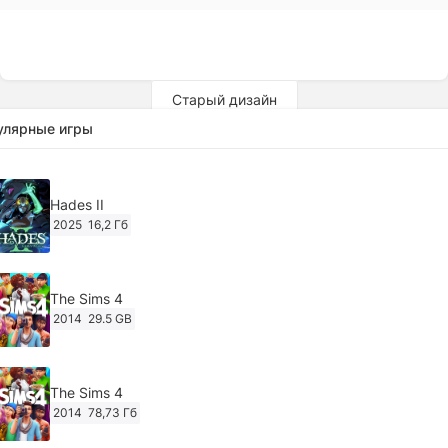
Старый дизайн
улярные игры
Hades II
2025
16,2 Гб
The Sims 4
2014
29.5 GB
The Sims 4
2014
78,73 Гб