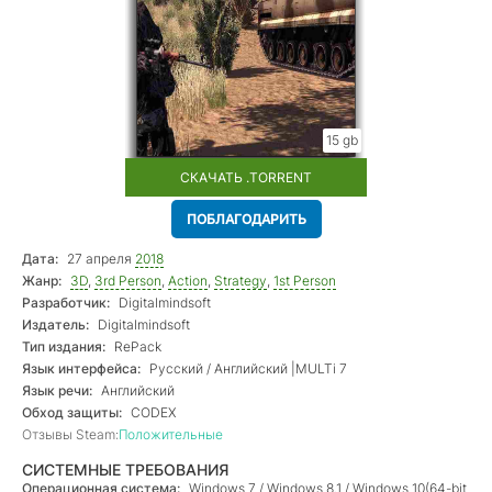
15 gb
СКАЧАТЬ .TORRENT
ПОБЛАГОДАРИТЬ
Дата:
27 апреля
2018
Жанр:
3D
,
3rd Person
,
Action
,
Strategy
,
1st Person
Разработчик:
Digitalmindsoft
Издатель:
Digitalmindsoft
Тип издания:
RePack
Язык интерфейса:
Русский / Английский |MULTi 7
Язык речи:
Английский
Обход защиты:
CODEX
Отзывы Steam:
Положительные
СИСТЕМНЫЕ ТРЕБОВАНИЯ
Операционная система:
Windows 7 / Windows 8.1 / Windows 10(64-bit