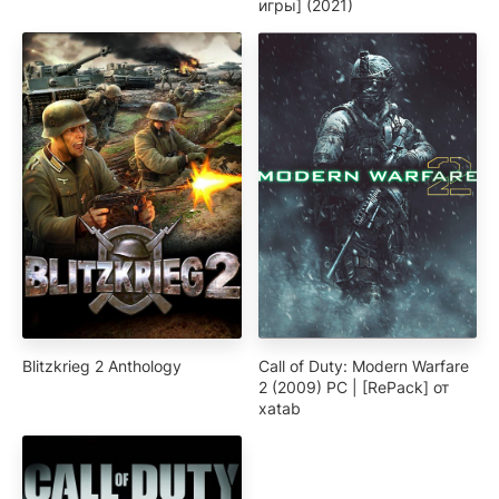
игры] (2021)
Blitzkrieg 2 Anthology
Call of Duty: Modern Warfare
2 (2009) PC | [RePack] от
xatab