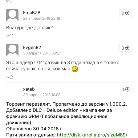
ErnoBZB
2
29 апреля 2018 22:18
Внатурь где Донтик?
Evgen82
3
30 апреля 2018 03:57
Это шедевр !!! Игра вышла 3 года назад а я только
сейчас узнаю о ней, кошмар
xatab
1
30 апреля 2018 10:08
Торрент перезалит. Пропатчено до версии v.1.000.2.
Добавлено DLC - Deluxe edition - кампания за
фракцию GRM (Глобальное революционное
движение)
Обновлено 30.04.2018 г.
Патч залил отдельно:
http://disk.karelia.pro/slzeM8S/