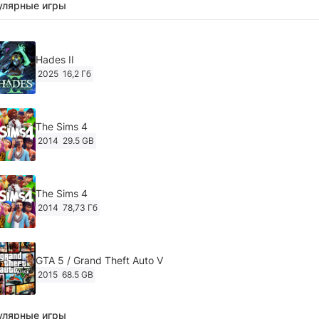
улярные игры
Hades II
2025
16,2 Гб
The Sims 4
2014
29.5 GB
The Sims 4
2014
78,73 Гб
GTA 5 / Grand Theft Auto V
2015
68.5 GB
улярные игры