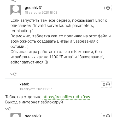
gedahiv31
1
18 августа 2020 18:02
Если запустить там exe сервер, показывает Error с
описанием "Invalid server launch parameters,
terminating."
Возможно, таблетка как-то повлияла на этот файл и
возможность создавать Битвы и Завоевания с
ботами :(
Обычная игра работает только в Кампании, без
играбельных как на 1.100 "Битва" и "Завоевание",
editor запустился:(((
xatab
0
18 августа 2020 18:27
Таблетка отдельно ​
https://transfiles.ru/hk0sw
Выход в интернет заблокируй
gedahiv31
0