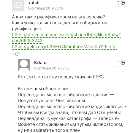
xatab
3
9 октября 2019 22:19
А как там с русификатором на эту версию?
Как я знаю только пока деньги собирают на
русификацию
https://steamcommunity.com/sharedfiles/filedetails/?
id=266053242
https://geks.org/129/EU4MarathonManchu129.htm
Belarus
1
9 октября 2019 22:25
Вот , что по этому поводу сказали ГЕКС
Встречаем обновление:
Переведены монголо-ойратские задания —
Почувствуй себя Чингисханом.
Переведены монголо-ойратские модификаторы -
Чтобы вы всегда знали, что вам дал Отец-Небо.
Переведена Тумуская катастрофа — Теперь вы
можете стать знаменитым тупым императором,
ну или захватить того в плен.