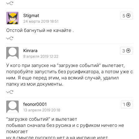
Stigmat
5
24 марта 2019 18:51
Отстой багнутый не качайте .
Kinrara
3
8 апреля 2019 12:22
У кого при запуске на "загрузке событий" вылетает,
попробуйте запустить без русификатора, а потом уже с
ним. Я еще перед этим, на всякий случай, удалил
папку из мои документы.
feonor0001
1
13 апреля 2019 20:18
"загрузке событий" и вылетает
побывал сначала без русика и с руфиком ничего не
помогает
ну в смысле русского нет а на инглише идет