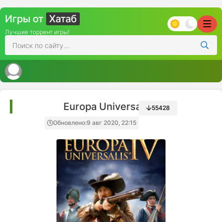
Игры от
Хатаб
Лучшие торрент игры!
Europa Universalis IV
55428
Обновлено:
9 авг 2020, 22:15