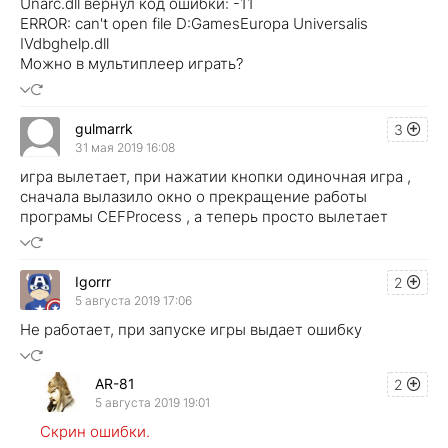
Unarc.dll вернул код ошибки: -11
ERROR: can't open file D:GamesEuropa Universalis
IVdbghelp.dll
Можно в мультиплеер играть?
gulmarrk
3
31 мая 2019 16:08
игра вылетает, при нажатии кнопки одиночная игра ,
сначала вылазило окно о прекращение работы
програмы CEFProcess , а теперь просто вылетает
Igorrr
2
5 августа 2019 17:06
Не работает, при запуске игры выдает ошибку
AR-81
2
5 августа 2019 19:01
Скрин ошибки.