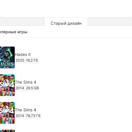
Старый дизайн
улярные игры
Hades II
2025
16,2 Гб
The Sims 4
2014
29.5 GB
The Sims 4
2014
78,73 Гб