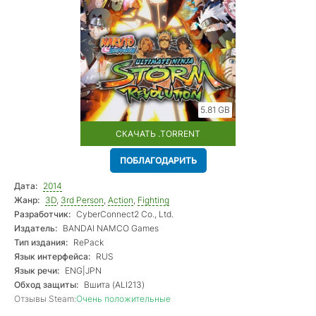
5.81 GB
СКАЧАТЬ .TORRENT
ПОБЛАГОДАРИТЬ
Дата:
2014
Жанр:
3D
,
3rd Person
,
Action
,
Fighting
Разработчик:
СyberConnect2 Co., Ltd.
Издатель:
BANDAI NAMCO Games
Тип издания:
RePack
Язык интерфейса:
RUS
Язык речи:
ENG|JPN
Обход защиты:
Вшита (ALI213)
Отзывы Steam:
Очень положительные