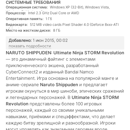
СИСТЕМНЫЕ ТРЕБОВАНИЯ
Операционная система:
Windows XP (32-Bit), Windows Vista,
Windows 7, Windows 8
Процессор:
Intel 2.3 GHz Dual Core or AMD
Оперативная память:
1 Гб
Видеокарта:
512 MB video cards Pixel Shader 4.0 (Geforce 8xxx-ATI
HD2xxx)
Место на жестком диске:
8 ГБ
Добавлено:
1 июн 2015, 00:02
показать подробности
NARUTO SHIPPUDEN: Ultimate Ninja STORM Revolution
— это динамичный файтинг с элементами
приключенческого экшена, разработанный
CyberConnect2 и изданный Bandai Namco
Entertainment. Игра основана на популярной манге и
аниме-сериале
Naruto Shippuden
и предлагает
игрокам окунуться в мир шиноби, эпических сражений
и легендарных персонажей. В
Ultimate Ninja STORM
Revolution
представлены более 100 игровых
персонажей, каждый со своими уникальными
навыками, приёмами и спецэффектами, что делает
каждую битву зрелищной и разнообразной. Игроки
могут управлять как знакомыми героями вроде