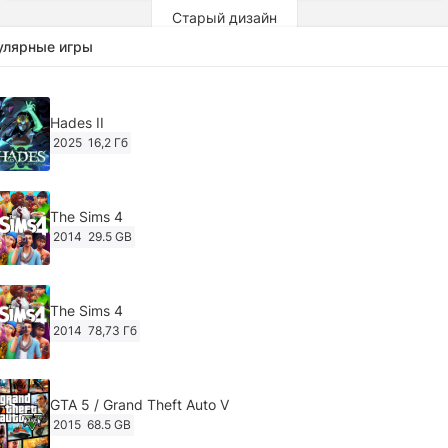
Старый дизайн
улярные игры
Hades II
2025
16,2 Гб
The Sims 4
2014
29.5 GB
The Sims 4
2014
78,73 Гб
GTA 5 / Grand Theft Auto V
2015
68.5 GB