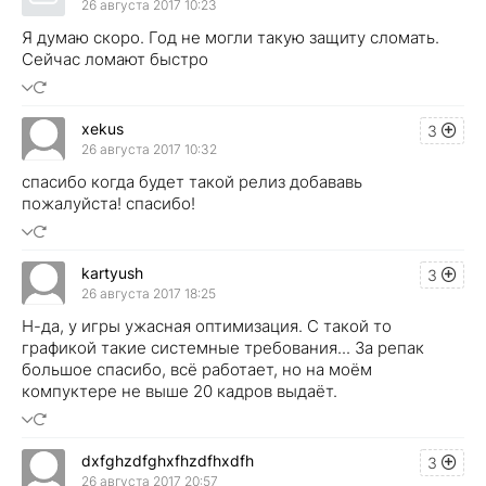
26 августа 2017 10:23
Я думаю скоро. Год не могли такую защиту сломать.
Сейчас ломают быстро
xekus
3
26 августа 2017 10:32
спасибо когда будет такой релиз добававь
пожалуйста! спасибо!
kartyush
3
26 августа 2017 18:25
Н-да, у игры ужасная оптимизация. С такой то
графикой такие системные требования... За репак
большое спасибо, всё работает, но на моём
компуктере не выше 20 кадров выдаёт.
dxfghzdfghxfhzdfhxdfh
3
26 августа 2017 20:57