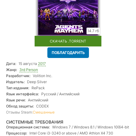
14.7 гб
СКАЧАТЬ .TORRENT
ПОБЛАГОДАРИТЬ
Дата:
15 августа
2017
Жанр:
3rd Person
Разработчик:
Volition Inc.
Издатель:
Deep Silver
Тип издания:
RePack
Язык интерфейса:
Русский / Английский
Язык речи:
Английский
Обход защиты:
CODEX
Отзывы Steam:
Смешанные
СИСТЕМНЫЕ ТРЕБОВАНИЯ
Операционная система:
Windows 7 / Windows 8.1 / Windows 10(64-bit
versions);
Процессор:
Intel Core i3-3240 or above / AMD Athlon X4 730