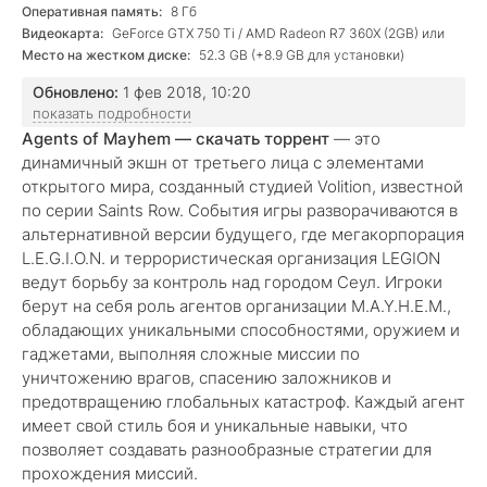
Оперативная память:
8 Гб
Видеокарта:
GeForce GTX 750 Ti / AMD Radeon R7 360X (2GB) или
лучше.
Место на жестком диске:
52.3 GB (+8.9 GB для установки)
Обновлено:
1 фев 2018, 10:20
показать подробности
Agents of Mayhem — скачать торрент
— это
динамичный экшн от третьего лица с элементами
открытого мира, созданный студией Volition, известной
по серии Saints Row. События игры разворачиваются в
альтернативной версии будущего, где мегакорпорация
L.E.G.I.O.N. и террористическая организация LEGION
ведут борьбу за контроль над городом Сеул. Игроки
берут на себя роль агентов организации M.A.Y.H.E.M.,
обладающих уникальными способностями, оружием и
гаджетами, выполняя сложные миссии по
уничтожению врагов, спасению заложников и
предотвращению глобальных катастроф. Каждый агент
имеет свой стиль боя и уникальные навыки, что
позволяет создавать разнообразные стратегии для
прохождения миссий.