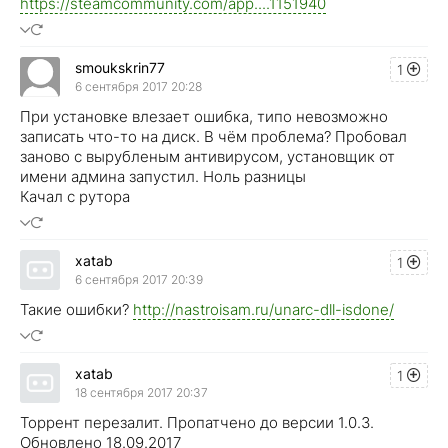
https://steamcommunity.com/app....1151940
smoukskrin77
1
6 сентября 2017 20:28
При установке влезает ошибка, типо невозможно
записать что-то на диск. В чём проблема? Пробовал
заново с вырубленым антивирусом, установщик от
имени админа запустил. Ноль разницы
Качал с рутора
xatab
1
6 сентября 2017 20:39
Такие ошибки?
http://nastroisam.ru/unarc-dll-isdone/
xatab
1
18 сентября 2017 20:37
Торрент перезалит. Пропатчено до версии 1.0.3.
Обновлено 18.09.2017