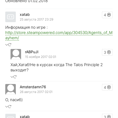
Обновлено 01.02.2018
xatab
4
25 августа 2017 23:29
Информация по игре :
http://store.steampowered.com/app/304530/Agents_of_M
ayhem/
rABPuJI
3
15 ноября 2017 02:01
Хай,Хатаб!Не в курсах когда The Talos Principle 2
выходит?
Amsterdamn76
4
26 августа 2017 02:01
О, пасиб)
xatab
3