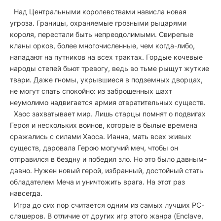
Над Центральными королевствами нависла новая
угроза. Границы, охраняемые грозными рыцарями
короля, перестали быть непреодолимыми. Свирепые
кланы орков, более многочисленные, чем когда-либо,
нападают на путников на всех трактах. Гордые кочевые
народы степей бьют тревогу, ведь во тьме рыщут жуткие
твари. Даже гномы, укрывшиеся в подземных дворцах,
не могут спать спокойно: из заброшенных шахт
неумолимо надвигается армия отвратительных существ.
Хаос захватывает мир. Лишь старцы помнят о подвигах
Героя и нескольких воинов, которые в былые времена
сражались с силами Хаоса. Ианна, мать всех живых
существ, даровала Герою могучий меч, чтобы он
отправился в бездну и победил зло. Но это было давным-
давно. Нужен новый герой, избранный, достойный стать
обладателем Меча и уничтожить врага. На этот раз
навсегда.
Игра до сих пор считается одним из самых лучших PC-
слэшеров. В отличие от других игр этого жанра (Enclave,