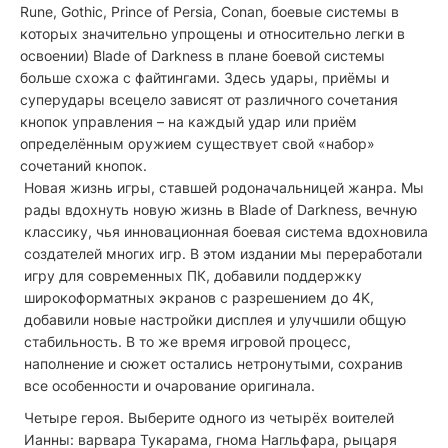
Rune, Gothic, Prince of Persia, Conan, боевые системы в
которых значительно упрощены и относительно легки в
освоении) Blade of Darkness в плане боевой системы
больше схожа c файтингами. Здесь удары, приёмы и
суперудары всецело зависят от различного сочетания
кнопок управления – на каждый удар или приём
определённым оружием существует свой «набор»
сочетаний кнопок.
Новая жизнь игры, ставшей родоначальницей жанра.
Мы
рады вдохнуть новую жизнь в Blade of Darkness, вечную
классику, чья инновационная боевая система вдохновила
создателей многих игр. В этом издании мы переработали
игру для современных ПК, добавили поддержку
широкоформатных экранов с разрешением до 4K,
добавили новые настройки дисплея и улучшили общую
стабильность. В то же время игровой процесс,
наполнение и сюжет остались нетронутыми, сохранив
все особенности и очарование оригинала.
Четыре героя.
Выберите одного из четырёх воителей
Ианны: варвара Тукарама, гнома Нагльфара, рыцаря