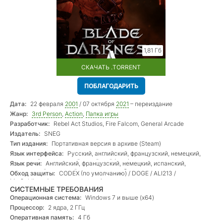
1,81 Гб
СКАЧАТЬ .TORRENT
ПОБЛАГОДАРИТЬ
Дата:
22 февраля
2001
/ 07 октября
2021
– переиздание
Жанр:
3rd Person
,
Action
,
Папка игры
Разработчик:
Rebel Act Studios, Fire Falcom, General Arcade
Издатель:
SNEG
Тип издания:
Портативная версия в архиве (Steam)
Язык интерфейса:
Русский, английский, французский, немецкий,
испанский, итальянский, китайский (упр.)
Язык речи:
Английский, французский, немецкий, испанский,
итальянский + русский отдельно на выбор
Обход защиты:
CODEX (по умолчанию) / DOGE / ALI213 /
Mr_Goldberg (для контроллеров)
СИСТЕМНЫЕ ТРЕБОВАНИЯ
Операционная система:
Windows 7 и выше (х64)
Процессор:
2 ядра, 2 ГГц
Оперативная память:
4 Гб