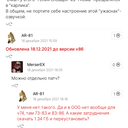
в "карлика".
В общем, не портите себе настроение этой "ужаснах"-
озвучкой.
AR-81
1
18 декабря 2021 15:59
Обновлена 18.12.2021 до версии v86
MerserEX
0
18 декабря 2021 18:05
Можно отдельно патч?
AR-81
1
18 декабря 2021 18:18
У меня нет такого. Да и в GOG нет вообще для
v74, там 73-83 и 83-86. А какие затруднения
скачать 1.34 Гб и переустановить?