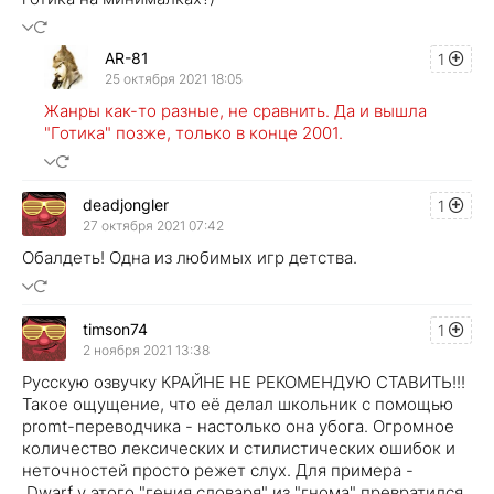
AR-81
1
25 октября 2021 18:05
Жанры как-то разные, не сравнить. Да и вышла
"Готика" позже, только в конце 2001.
deadjongler
1
27 октября 2021 07:42
Обалдеть! Одна из любимых игр детства.
timson74
1
2 ноября 2021 13:38
Русскую озвучку КРАЙНЕ НЕ РЕКОМЕНДУЮ СТАВИТЬ!!!
Такое ощущение, что её делал школьник с помощью
promt-переводчика - настолько она убога. Огромное
количество лексических и стилистических ошибок и
неточностей просто режет слух. Для примера -
Dwarf у этого "гения словаря" из "гнома" превратился