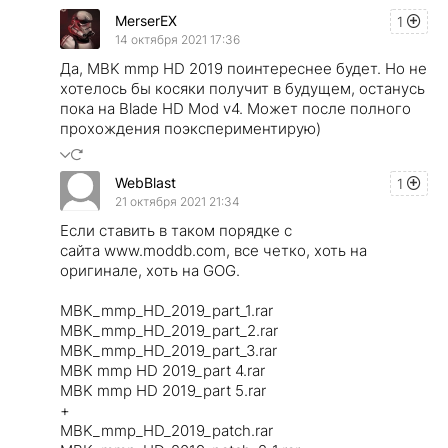
MerserEX
1
14 октября 2021 17:36
Да, MBK mmp HD 2019 поинтереснее будет. Но не
хотелось бы косяки получит в будущем, останусь
пока на Blade HD Mod v4. Может после полного
прохождения поэкспериментирую)
WebBlast
1
21 октября 2021 21:34
Если ставить в таком порядке с
сайта www.moddb.com, все четко, хоть на
оригинале, хоть на GOG.
MBK_mmp_HD_2019_part_1.rar
MBK_mmp_HD_2019_part_2.rar
MBK_mmp_HD_2019_part_3.rar
MBK mmp HD 2019_part 4.rar
MBK mmp HD 2019_part 5.rar
+
MBK_mmp_HD_2019_patch.rar