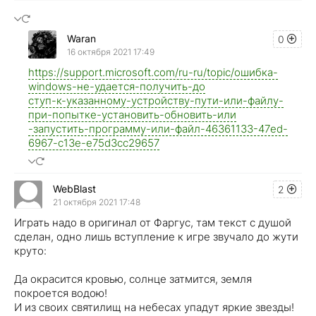
Waran
0
16 октября 2021 17:49
https://support.microsoft.com/ru-ru/topic/ошибка-
windows-не-удается-получить-до
ступ-к-указанному-устройству-пути-или-файлу-
при-попытке-установить-обновить-или
-запустить-программу-или-файл-46361133-47ed-
6967-c13e-e75d3cc29657
WebBlast
2
21 октября 2021 17:48
Играть надо в оригинал от Фаргус, там текст с душой
сделан, одно лишь вступление к игре звучало до жути
круто:
Да окрасится кровью, солнце затмится, земля
покроется водою!
И из своих святилищ на небесах упадут яркие звезды!