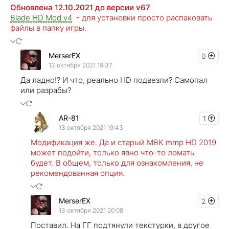
Обновлена 12.10.2021 до версии v67
Blade HD Mod v4
- для установки просто распаковать
файлы в папку игры.
MerserEX
0
13 октября 2021 19:37
Да ладно!? И что, реально HD подвезли? Самопал
или разрабы?
AR-81
1
13 октября 2021 19:43
Модификация же. Да и старый MBK mmp HD 2019
может подойти, только явно что-то ломать
будет. В общем, только для ознакомления, не
рекомендованная опция.
MerserEX
2
13 октября 2021 20:08
Поставил. На ГГ подтянули текстурки, в другое