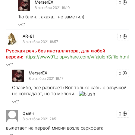
MerserEX
0
8 октября 2021 19:10
Тю блин... ахаха... не заметил)
AR-81
1
8 октября 2021 18:57
Русская речь без инсталлятора, для любой
версии:
https://www91.zippyshare.com/v/fajulqhS/file.html
MerserEX
0
8 октября 2021 19:17
Спасибо, все работает) Вот только сабы с озвучкой
не совпадают, но то мелочи...
фыяч
0
8 октября 2021 21:51
вылетает на первой мисии возле саркофага