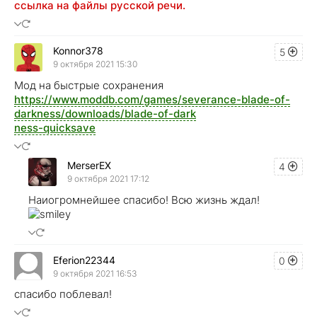
ссылка на файлы русской речи.
Konnor378
5
9 октября 2021 15:30
Мод на быстрые сохранения
https://www.moddb.com/games/severance-blade-of-
darkness/downloads/blade-of-dark
ness-quicksave
MerserEX
4
9 октября 2021 17:12
Наиогромнейшее спасибо! Всю жизнь ждал!
Eferion22344
0
9 октября 2021 16:53
спасибо поблевал!