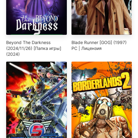
Beyond The Darkness
Blade Runner [GOG] (1997)
(2024/11/26) [Папка игры]
PC | Лицензия
(2024)