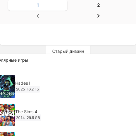
1
2
Старый дизайн
улярные игры
Hades II
2025
16,2 Гб
The Sims 4
2014
29.5 GB