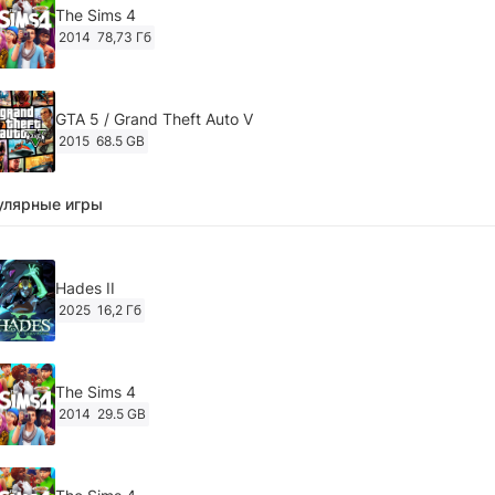
The Sims 4
2014
78,73 Гб
GTA 5 / Grand Theft Auto V
2015
68.5 GB
улярные игры
Ghost of Tsushima: Director's Cut v.1053.8.1023.1614
[RePack Decepticon] (2024)
2024
38.5 gb
Hades II
2025
16,2 Гб
Cyberpunk 2077
2020
49.4 GB
The Sims 4
2014
29.5 GB
Ghost of Tsushima: Director's Cut v.1053.9.0623.1807 [Пап
игры] (2020-2024)
2020-2024
68,09 Гб