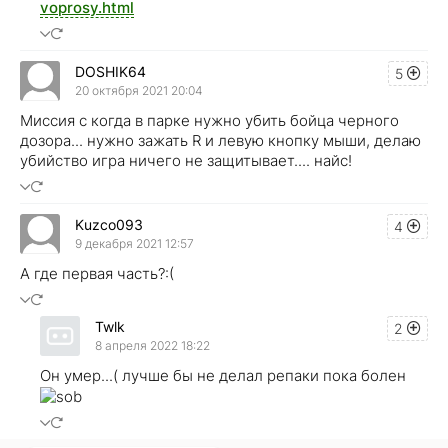
voprosy.html
DOSHIK64
5
20 октября 2021 20:04
Миссия с когда в парке нужно убить бойца черного
дозора... нужно зажать R и левую кнопку мыши, делаю
убийство игра ничего не защитывает.... найс!
Kuzco093
4
9 декабря 2021 12:57
А где первая часть?:(
Twlk
2
8 апреля 2022 18:22
Он умер...( лучше бы не делал репаки пока болен