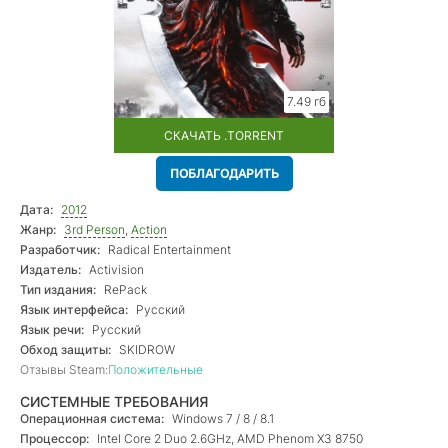
7.49 гб
СКАЧАТЬ .TORRENT
ПОБЛАГОДАРИТЬ
Дата:
2012
Жанр:
3rd Person
,
Action
Разработчик:
Radical Entertainment
Издатель:
Activision
Тип издания:
RePack
Язык интерфейса:
Русский
Язык речи:
Русский
Обход защиты:
SKIDROW
Отзывы Steam:
Положительные
СИСТЕМНЫЕ ТРЕБОВАНИЯ
Операционная система:
Windows 7 / 8 / 8.1
Процессор:
Intel Core 2 Duo 2.6GHz, AMD Phenom X3 8750