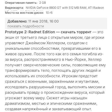
Оперативная память:
2 GB
Видеокарта:
NVIDIA GeForce 8800 GT with 512 MB RAM, ATI Radeon
HD 4850 with 512 MB RAM
Место на жестком диске:
10 гб
Добавлено:
11 янв 2018, 16:00
показать подробности
Prototype 2: Radnet Edition — скачать торрент
— это
экшн от третьего лица с открытым миром, где игроки
управляют Джеймсом Хеллером, солдатом с
уникальными способностями, превратившими его в
живое оружие. После того как его семья погибла из-
за вируса, распространяемого в Нью-Йорке, Хеллер
получает сверхчеловеческие силы, позволяющие ему
трансформировать тело, поглощать других людей и
использовать их способности. Игрокам предстоит
сражаться с военными, заражёнными и мутантами,
исследовать разрушенный город, выполнять миссии и
раскрывать правду о происхождении вируса, который
угрожает всему миру. Сюжет игры насыщен
драматизмом, местью и эпическими сражениями,
создавая напряжённый и захватывающий опыт.