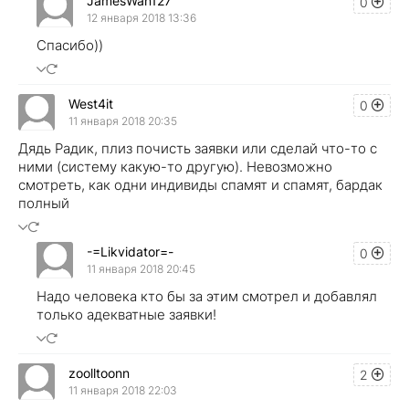
JamesWan127
0
12 января 2018 13:36
Спасибо))
West4it
0
11 января 2018 20:35
Дядь Радик, плиз почисть заявки или сделай что-то с
ними (систему какую-то другую). Невозможно
смотреть, как одни индивиды спамят и спамят, бардак
полный
-=Likvidator=-
0
11 января 2018 20:45
Надо человека кто бы за этим смотрел и добавлял
только адекватные заявки!
zoolltoonn
2
11 января 2018 22:03