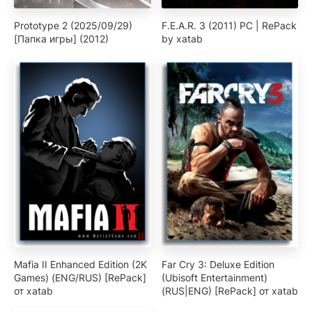
Prototype 2 (2025/09/29)
F.E.A.R. 3 (2011) PC | RePack
[Папка игры] (2012)
by xatab
Mafia II Enhanced Edition (2K
Far Cry 3: Deluxe Edition
Games) (ENG/RUS) [RePack]
(Ubisoft Entertainment)
от xatab
(RUS|ENG) [RePack] от xatab