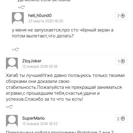
hell_h0und0
7
23 марта 2020 16:20
у меня не запускается,про сто чёрный экран а
потом вылетает,что делать?
ZloyJoker
1
12 января 2018 05:18
Хатаб ты лучший!Уже давно ползьуюсь только твоими
сборками они доказали свою
стабильность.Пожалуйста не прекращай заниматься
играми,с прошедшим тебя,счастья,удачи и
успехов.Спасибо за то что ты есть!
SuperMario
2
12 января 2018 18:32
Прекращена робота программы Prototype 2.exe ?