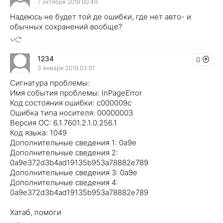
7 октября 2018 00:49
Надеюсь не будет той де ошибки, где нет авто- и
обычных сохранений вообще?
1234
0
3 января 2019 03:01
Сигнатура проблемы:
Имя события проблемы: InPageError
Код состояния ошибки: c000009c
Ошибка типа носителя: 00000003
Версия ОС: 6.1.7601.2.1.0.256.1
Код языка: 1049
Дополнительные сведения 1: 0a9e
Дополнительные сведения 2:
0a9e372d3b4ad19135b953a78882e789
Дополнительные сведения 3: 0a9e
Дополнительные сведения 4:
0a9e372d3b4ad19135b953a78882e789
Хатаб, помоги