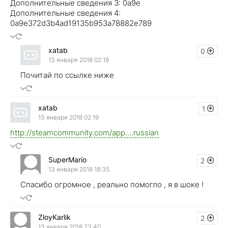
Дополнительные сведения 3: 0a9e
Дополнительные сведения 4:
0a9e372d3b4ad19135b953a78882e789
xatab
0
13 января 2018 02:18
Почитай по ссылке ниже
xatab
1
13 января 2018 02:19
http://steamcommunity.com/app....russian
SuperMario
2
13 января 2018 18:35
Спасибо огромное , реально помогло , я в шоке !
ZloyKarlik
2
13 января 2018 23:40