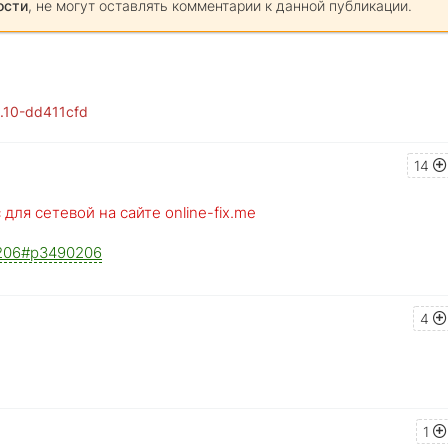
ости
, не могут оставлять комментарии к данной публикации.
8.10-dd411cfd
14
для сетевой на сайте online-fix.me
90206#p3490206
4
1