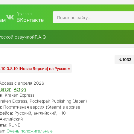
Группа в
ам
ВКонтакте
усской озвучкой
F.A.Q.
1033
0.10.0.8.10 [Новая Версия] на Русском
 Access с апреля 2026
Person
,
Action
к:
Kraken Express
raken Express, Pocketpair Publishing (Japan)
:
Портативная версия (Steam) в архиве
фейса:
Русский, английский, +10
Английский
иты:
RUNE
am:
Очень положительные