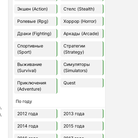
Euro Truck Simulator 2 v.1.60.1.7s
Экшен (Action)
Стелс (Stealth)
[Папка игры] (2012)
2012
37,77 Гб
Ролевые (Rpg)
Хоррор (Horror)
Драки (Fighting)
Аркады (Arcade)
Forza Horizon 5 v.688.044
[Папка игры] (2021)
Спортивные
Стратегии
2021
176,66 Гб
(Sport)
(Strategy)
Выживание
Симуляторы
V Rising
(Survival)
(Simulators)
2024
3.4 gb
Приключения
Quest
(Adventure)
По году
,
2012 года
2013 года
,
2014 года
2015 года