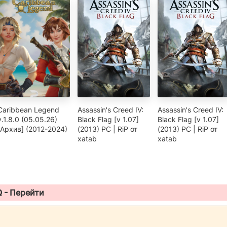
Caribbean Legend
Assassin's Creed IV:
Assassin's Creed IV:
v.1.8.0 (05.05.26)
Black Flag [v 1.07]
Black Flag [v 1.07]
[Архив] (2012-2024)
(2013) PC | RiP от
(2013) PC | RiP от
xatab
xatab
Q -
Перейти