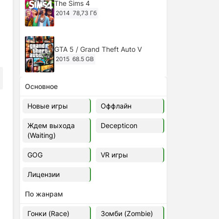
The Sims 4
2014
78,73 Гб
GTA 5 / Grand Theft Auto V
2015
68.5 GB
Основное
Ghost of Tsushima: Director's Cut
v.1053.8.1023.1614 [RePack
Новые игры
Оффлайн
Decepticon] (2024)
2024
38.5 gb
Ждем выхода
Decepticon
(Waiting)
Cyberpunk 2077
2020
49.4 GB
GOG
VR игры
Лицензии
Ghost of Tsushima: Director's Cut
v.1053.9.0623.1807 [Папка
По жанрам
игры] (2020-2024)
2020-2024
68,09 Гб
Гонки (Race)
Зомби (Zombie)