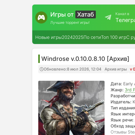
Игры от
Хатаб
Канал в
Телегр
Лучшие торрент игры!
Новые игры
2024
2025
По сети
Топ 100 игр
С р
Windrose v.0.10.0.8.10 [Архив]
Обновлено:
8 июл 2026, 12:04
Архив игры
v 
Дата:
Early
Жанр:
3rd 
Разработчи
Издатель:
K
Тип издания
Язык интер
Язык речи:
Обход защ
Отзывы Ste