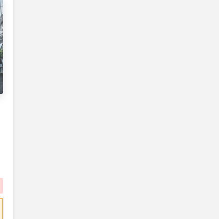
V Rising
2024
3.4 gb