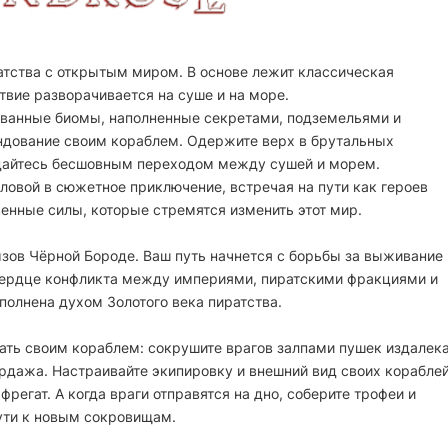
атства с открытым миром. В основе лежит классическая
твие разворачивается на суше и на море.
ванные биомы, наполненные секретами, подземельями и
ндование своим кораблем. Одержите верх в брутальных
дайтесь бесшовным переходом между сушей и морем.
оловой в сюжетное приключение, встречая на пути как героев
венные силы, которые стремятся изменить этот мир.
зов Чёрной Бороде. Ваш путь начнется с борьбы за выживание
е сердце конфликта между империями, пиратскими фракциями и
олнена духом Золотого века пиратства.
ать своим кораблем: сокрушите врагов залпами пушек издалека
ордажа. Настраивайте экипировку и внешний вид своих кораблей
фрегат. А когда враги отправятся на дно, соберите трофеи и
пути к новым сокровищам.