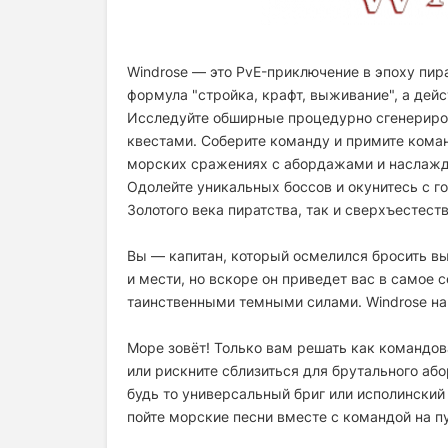
Windrose
— это PvE-приключение в эпоху пир
формула "стройка, крафт, выживание", а дейс
Исследуйте обширные процедурно сгенериро
квестами. Соберите команду и примите кома
морских сражениях с абордажами и наслаж
Одолейте уникальных боссов и окунитесь с г
Золотого века пиратства, так и сверхъестест
Вы — капитан, который осмелился бросить вы
и мести, но вскоре он приведет вас в само
таинственными темными силами. Windrose нап
Море зовёт! Только вам решать как командов
или рискните сблизиться для брутального аб
будь то универсальный бриг или исполинский 
пойте морские песни вместе с командой на 