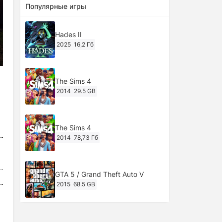
Популярные игры
Hades II
2025
16,2 Гб
The Sims 4
2014
29.5 GB
The Sims 4
2014
78,73 Гб
GTA 5 / Grand Theft Auto V
2015
68.5 GB
Ghost of Tsushima: Director's Cut