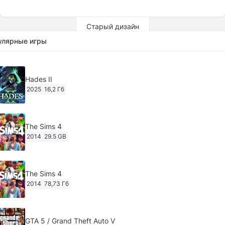
Старый дизайн
улярные игры
Hades II
2025
16,2 Гб
The Sims 4
2014
29.5 GB
The Sims 4
2014
78,73 Гб
GTA 5 / Grand Theft Auto V