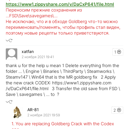
https://www1.zippyshare.com/v/DaCxP641/file.html
Переносим прежние сохранения из
...FSD\Save\savegames\...
Не исключаю, что и в обходе Goldberg что-то можно
переименовать/поменять, чтобы профиль стал виден,
поэтому новые рецепты только приветствуются.
xatfan
1
2 ноября 2021 19:41
thank u for the help u mean 1 Delete everything from the
folder ... \ Engine \ Binaries \ ThirdParty \ Steamworks \
Steamv147 \ Win64 that is the MR goldberg fix 2 Apply
the new crack CODEX: https://www1.zippyshare.com
/v/DaCxP641/file.html 3 Transfer the old save from FSD \
Save \ savegames \ ... to ?
AR-81
2
2 ноября 2021 19:59
1. You are replacing Goldberg Crack with the Codex