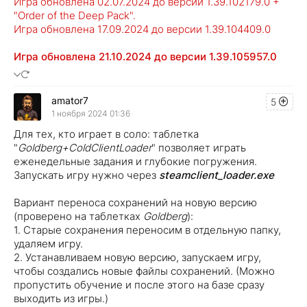
Игра обновлена 02.07.2024 до версии 1.39.102179.0 +
"Order of the Deep Pack".
Игра обновлена 17.09.2024 до версии 1.39.104409.0
Игра обновлена 21.10.2024 до версии 1.39.105957.0
amator7
5
1 ноября 2024 01:36
Для тех, кто играет в соло: таблетка
"
Goldberg+ColdClientLoader
" позволяет играть
еженедельные задания и глубокие погружения.
Запускать игру нужно через
steamclient_loader.exe
Вариант переноса сохранений на новую версию
(проверено на таблетках
Goldberg
):
1. Старые сохранения переносим в отдельную папку,
удаляем игру.
2. Устанавливаем новую версию, запускаем игру,
чтобы создались новые файлы сохранений. (Можно
пропустить обучение и после этого на базе сразу
выходить из игры.)