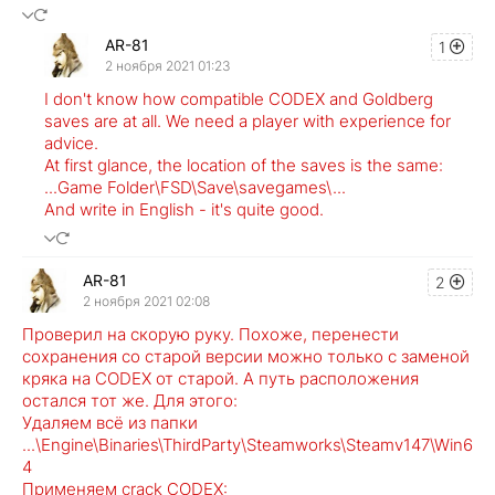
AR-81
1
2 ноября 2021 01:23
I don't know how compatible CODEX and Goldberg
saves are at all. We need a player with experience for
advice.
At first glance, the location of the saves is the same:
...Game Folder\FSD\Save\savegames\...
And write in English - it's quite good.
AR-81
2
2 ноября 2021 02:08
Проверил на скорую руку. Похоже, перенести
сохранения со старой версии можно только с заменой
кряка на CODEX от старой. А путь расположения
остался тот же. Для этого:
Удаляем всё из папки
...\Engine\Binaries\ThirdParty\Steamworks\Steamv147\Win6
4
Применяем crack CODEX: