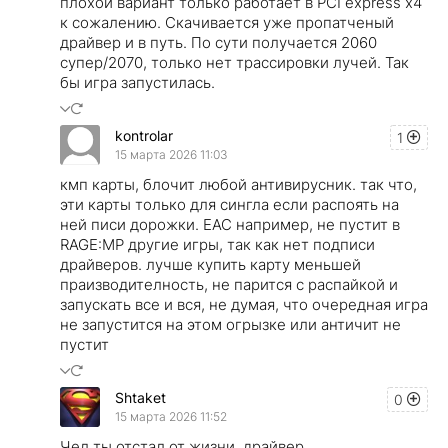
плохой вариант только работает в PCI express x4
к сожалению. Скачивается уже пропатченый
драйвер и в путь. По сути получается 2060
супер/2070, только нет трассировки лучей. Так
бы игра запустилась.
kontrolar
1
15 марта 2026 11:03
кмп карты, блочит любой антивирусник. так что,
эти карты только для сингла если распоять на
ней писи дорожки. EAC например, не пустит в
RAGE:MP другие игры, так как нет подписи
драйверов. лучше купить карту меньшей
праизводителность, не парится с распайкой и
запускать все и вся, не думая, что очередная игра
не запустится на этом огрызке или античит не
пустит
Shtaket
0
15 марта 2026 11:52
Чел ты отстал от жизни, драйвер