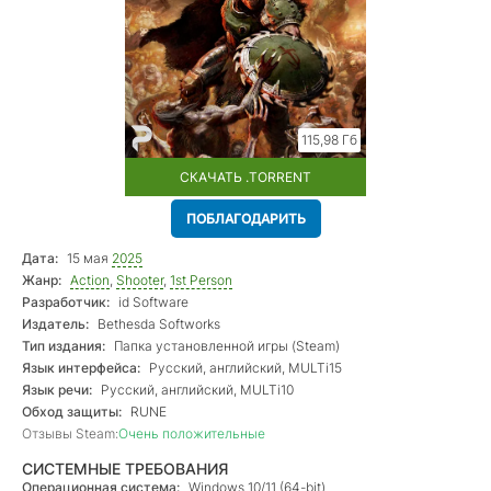
115,98 Гб
СКАЧАТЬ .TORRENT
ПОБЛАГОДАРИТЬ
Дата:
15 мая
2025
Жанр:
Action
,
Shooter
,
1st Person
Разработчик:
id Software
Издатель:
Bethesda Softworks
Тип издания:
Папка установленной игры (Steam)
Язык интерфейса:
Русский, английский, MULTi15
Язык речи:
Русский, английский, MULTi10
Обход защиты:
RUNE
Отзывы Steam:
Очень положительные
СИСТЕМНЫЕ ТРЕБОВАНИЯ
Операционная система:
Windows 10/11 (64-bit)