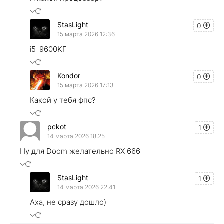
StasLight
0
15 марта 2026 12:36
i5-9600KF
Kondor
0
15 марта 2026 17:13
Какой у тебя фпс?
pckot
1
14 марта 2026 18:25
Ну для Doom желательно RX 666
StasLight
1
14 марта 2026 22:41
Аха, не сразу дошло)