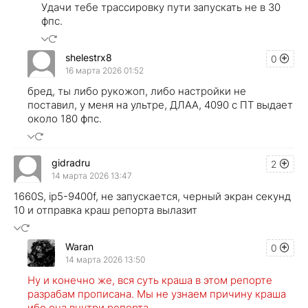
Удачи тебе трассировку пути запускать не в 30
фпс.
shelestrx8
0
16 марта 2026 01:52
бред, ты либо рукожоп, либо настройки не
поставил, у меня на ультре, ДЛАА, 4090 с ПТ выдает
около 180 фпс.
gidradru
2
14 марта 2026 13:47
1660S, ip5-9400f, не запускается, черный экран секунд
10 и отправка краш репорта вылазит
Waran
0
14 марта 2026 13:50
Ну и конечно же, вся суть краша в этом репорте
разрабам прописана. Мы не узнаем причину краша
ибо она внутри репорта.