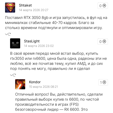
Shtaket
0
14 марта 2026 20:27
Поставил RTX 3050 8gb и игра запустилась, в фул нд на
минималках стабильные 40-70 кадров. Благо за
столько времени подтянули и оптимизировали игру.
StasLight
0
14 марта 2026 23:02
В своё время передо мной встал выбор, купить
rtx3050 или rx6600, цена была одна, радеоны эти не
люблю, всё же почитав тему, купил АМД, и до сих
пор понять не могу, правильно ли я сделал
Kondor
1
15 марта 2026 08:21
Отличный вопрос! Вы, действительно, сделали
правильный выборк купив rx 6600, по чистой
производительности в играх (FPS)
безоговорочный лидер — RX 6600. Это