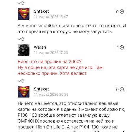
Shtaket
0
14 марта 2026 16:47
А у меня cmp 40hx если тебе это что то скажет. И
это первая игра которую не могу запустить.
Waran
1
14 марта 2026 17:23
Биос что ли прошил на 2060?
Ну в обще не, эта карта не для игр. Там
несколько причин. Хотя делают.
Shtaket
0
14 марта 2026 20:26
Ничего не шьется, это относительно дешевые
карты на которых я в данный момент собираю пк,
P106-100 вообще отлетают за милую душу,
CMP40HX последняя осталась, я на ней же и
прошел High On Life 2. А так P104-100 тоже не