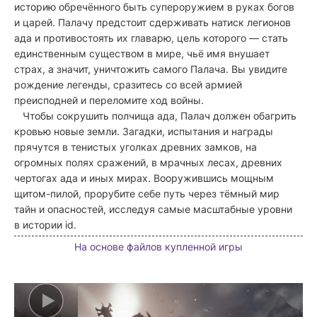
историю обречённого быть супероружием в руках богов
и царей. Палачу предстоит сдерживать натиск легионов
ада и противостоять их главарю, цель которого — стать
единственным существом в мире, чьё имя внушает
страх, а значит, уничтожить самого Палача. Вы увидите
рождение легенды, сразитесь со всей армией
преисподней и переломите ход войны.
Чтобы сокрушить полчища ада, Палач должен обагрить
кровью новые земли. Загадки, испытания и награды
прячутся в тенистых уголках древних замков, на
огромных полях сражений, в мрачных лесах, древних
чертогах ада и иных мирах. Вооружившись мощным
щитом-пилой, прорубите себе путь через тёмный мир
тайн и опасностей, исследуя самые масштабные уровни
в истории id.
На основе файлов купленной игры