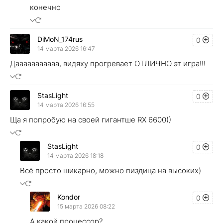
конечно
DiMoN_174rus
0
14 марта 2026 16:47
Дааааааааааа, видяху прогревaет ОТЛИЧНО эт игра!!!
StasLight
0
14 марта 2026 16:55
Ща я попробую на своей гигантше RX 6600))
StasLight
0
14 марта 2026 18:18
Всё просто шикарно, можно пиздица на высоких)
Kondor
0
15 марта 2026 08:22
А какой процессор?