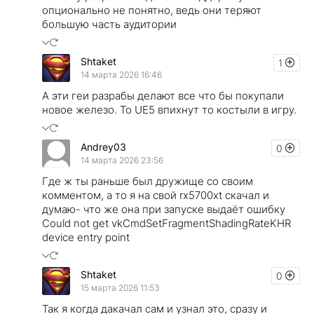
опционально не понятно, ведь они теряют
большую часть аудитории
Shtaket
1
14 марта 2026 16:46
А эти геи разрабы делают все что бы покупали
новое железо. То UE5 впихнут то костыли в игру.
Andrey03
0
14 марта 2026 23:56
Где ж ты раньше был дружище со своим
комментом, а то я на свой rx5700xt скачал и
думаю- что же она при запуске выдаёт ошибку
Could not get vkCmdSetFragmentShadingRateKHR
device entry point
Shtaket
0
15 марта 2026 11:53
Так я когда дакачал сам и узнал это, сразу и