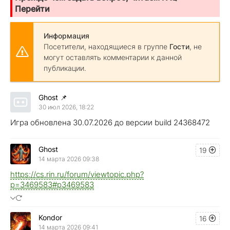
Перейти
Информация
Посетители, находящиеся в группе
Гости
, не
могут оставлять комментарии к данной
публикации.
Ghost
📌
30 июл 2026, 18:22
Игра обновлена 30.07.2026 до версии build 24368472
Ghost
19
14 марта 2026 09:38
https://cs.rin.ru/forum/viewtopic.php?
p=3469583#p3469583
Kondor
16
14 марта 2026 09:41