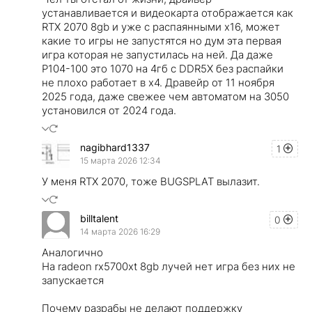
устанавливается и видеокарта отображается как
RTX 2070 8gb и уже с распаянными х16, может
какие то игры не запустятся но дум эта первая
игра которая не запустилась на ней. Да даже
P104-100 это 1070 на 4гб с DDR5X без распайки
не плохо работает в х4. Дравейр от 11 ноября
2025 года, даже свежее чем автоматом на 3050
установился от 2024 года.
nagibhard1337
1
15 марта 2026 12:34
У меня RTX 2070, тоже BUGSPLAT вылазит.
billtalent
0
14 марта 2026 16:29
Аналогично
На radeon rx5700xt 8gb лучей нет игра без них не
запускается
Почему разрабы не делают поддержку