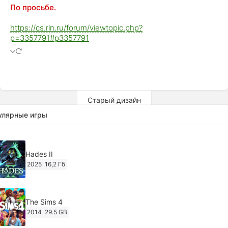
По просьбе.
https://cs.rin.ru/forum/viewtopic.php?
p=3357791#p3357791
Старый дизайн
улярные игры
Hades II
2025
16,2 Гб
The Sims 4
2014
29.5 GB