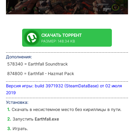
СКАЧАТЬ
ТОРРЕНТ
РАЗМЕР: 148.34 KB
Дополнения
:
578340 = Earthfall Soundtrack
874800 = Earthfall - Hazmat Pack
Версия игры: build 3971932 (SteamDataBase) от 02 июл
я
2019
Установка:
Скачать в несистемное место без кириллицы в пути.
Запустить
Earthfall.exe
Играть.