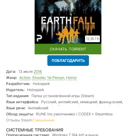
12,16 Гб
СКАЧАТЬ .TORRENT
ПОБЛАГОДАРИТЬ
Дата:
13 июля
2018
Жанр:
Action
,
Shooter
,
1st Person
,
Horror
Разработчик:
Holospark
Издатель:
Holospark
Тип издания:
Папка установленной игры (Steam)
Язык интерфейса:
Русский, английский, немецкий, французский,
испанский, португальский + бразильский, японский, корейский,
Язык речи:
Английский
китайский
Обход защиты:
RUNE (по умолчанию) / CODEX + Steamless
Отзывы Steam:
Смешанные
СИСТЕМНЫЕ ТРЕБОВАНИЯ
Операционная система:
Windows 7 (64-bit) и выше