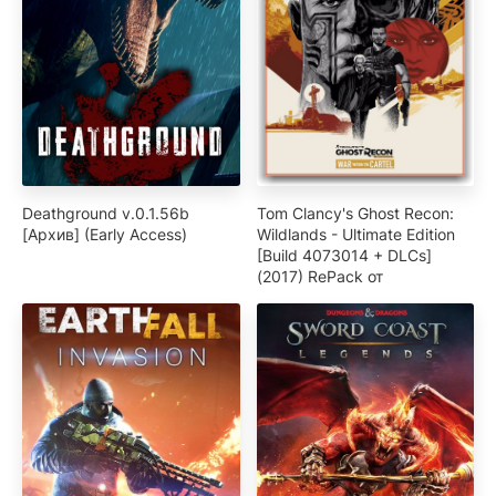
Deathground v.0.1.56b
Tom Clancy's Ghost Recon:
[Архив] (Early Access)
Wildlands - Ultimate Edition
[Build 4073014 + DLCs]
(2017) RePack от