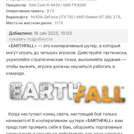
Процессор:
Intel Core i5-4430 / AMD FX-6300
Оперативная память:
8 Гб
Видеокарта:
NVIDIA GeForce GTX 750 / AMD Radeon R7 360, 2 Гб,
DirectX 11
Место на жестком диске:
11 Гб
Добавлено:
16 сен 2025, 10:03
показать подробности
«
EARTHFALL
» — это кооперативный шутер, в который
могут играть до четырех игроков. Действуйте тактически,
укрепляйте стратегические точки, выполняйте задания —
чтобы выжить, игроки должны научиться работать в
команде.
Когда наступает конец света, настоящий бой только
начинается! В кооперативном шутере «
EARTHFALL
» вам
предстоит проявить себя в бою, оборонять портативные
сооружения и научиться действовать как одна команда,