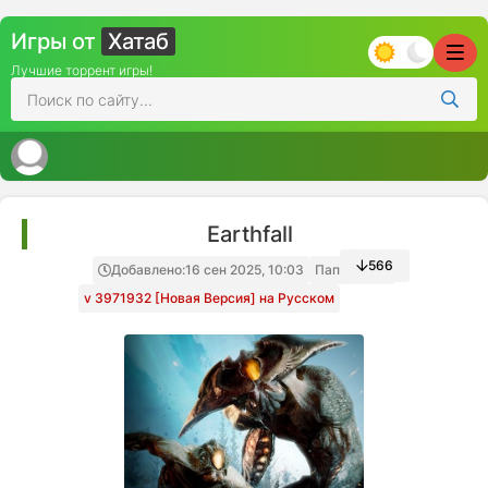
Игры от
Хатаб
Лучшие торрент игры!
Earthfall
566
Добавлено:
16 сен 2025, 10:03
Папка игры
v 3971932 [Новая Версия] на Русском