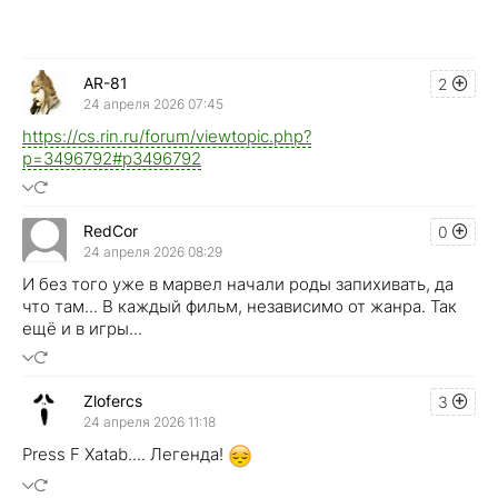
AR-81
2
24 апреля 2026 07:45
https://cs.rin.ru/forum/viewtopic.php?
p=3496792#p3496792
RedCor
0
24 апреля 2026 08:29
И без того уже в марвел начали роды запихивать, да
что там... В каждый фильм, независимо от жанра. Так
ещё и в игры...
Zlofercs
3
24 апреля 2026 11:18
Press F Xatab.... Легенда!