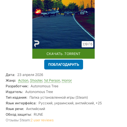
1,19 Гб
СКАЧАТЬ .TORRENT
ПОБЛАГОДАРИТЬ
Дата:
23 апреля 2026
Жанр:
Action
,
Shooter
,
1st Person
,
Horror
Разработчик:
Autonomous Tree
Издатель:
Autonomous Tree
Тип издания:
Папка установленной игры (Steam)
Язык интерфейса:
Русский, украинский, английский, +25
Язык речи:
Английский
Обход защиты:
RUNE
Отзывы Steam:
2 user reviews