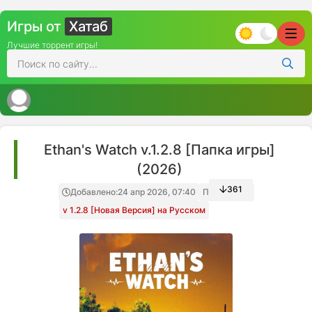
Игры от
Хатаб
Лучшие торрент игры!
Ethan's Watch v.1.2.8 [Папка игры]
(2026)
361
Добавлено:
24 апр 2026, 07:40
Папка игры
v 1.2.8 [Новая Версия] на Русском