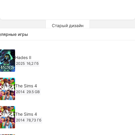
Старый дизайн
улярные игры
Hades II
2025
16,2 Гб
The Sims 4
2014
29.5 GB
The Sims 4
2014
78,73 Гб