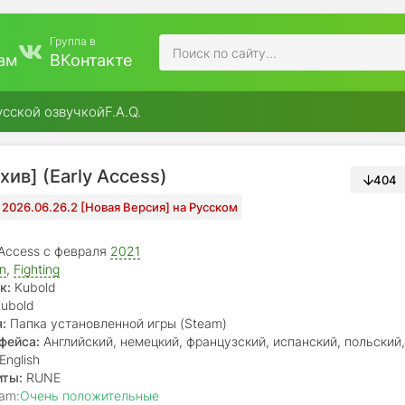
Группа в
ам
ВКонтакте
усской озвучкой
F.A.Q.
рхив] (Early Access)
404
 2026.06.26.2 [Новая Версия] на Русском
 Access с февраля
2021
on
,
Fighting
к:
Kubold
ubold
:
Папка установленной игры (Steam)
фейса:
Английский, немецкий, французский, испанский, польский,
итайский
English
иты:
RUNE
am:
Очень положительные