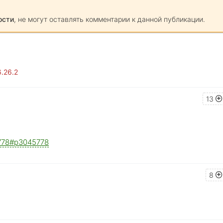
ости
, не могут оставлять комментарии к данной публикации.
.26.2
13
45778#p3045778
8