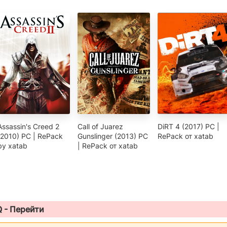
Assassin's Creed 2
Call of Juarez
DiRT 4 (2017) PC |
(2010) PC | RePack
Gunslinger (2013) PC
RePack от xatab
by xatab
| RePack от xatab
Q -
Перейти