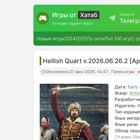
Игры от
Хатаб
Канал в
Телегр
Лучшие торрент игры!
Новые игры
2024
2025
По сети
Топ 100 игр
С р
Hellish Quart v.2026.06.26.2 [А
Обновлено:
27 июн 2026, 14:47
Папка игры
v
Дата:
Early
Жанр:
Acti
Разработчи
Издатель:
K
Тип издания
Язык интер
японский, к
Язык речи:
Обход защ
Отзывы Ste