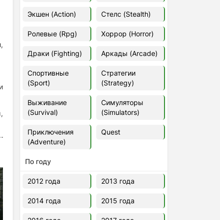
Euro Truck Simulator 2 v.1.60.1.7s
Экшен (Action)
Стелс (Stealth)
[Папка игры] (2012)
2012
37,77 Гб
Ролевые (Rpg)
Хоррор (Horror)
,
Драки (Fighting)
Аркады (Arcade)
Forza Horizon 5 v.688.044
[Папка игры] (2021)
Спортивные
Стратегии
2021
176,66 Гб
(Sport)
(Strategy)
и
Выживание
Симуляторы
V Rising
(Survival)
(Simulators)
,
2024
3.4 gb
Приключения
Quest
(Adventure)
По году
2012 года
2013 года
2014 года
2015 года