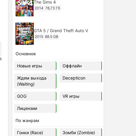
The Sims 4
2014
78,73 Гб
GTA 5 / Grand Theft Auto V
2015
68.5 GB
Основное
Ghost of Tsushima: Director's Cut
й
v.1053.8.1023.1614 [RePack
Новые игры
Оффлайн
Decepticon] (2024)
2024
38.5 gb
Ждем выхода
Decepticon
(Waiting)
Cyberpunk 2077
2020
49.4 GB
GOG
VR игры
Лицензии
Ghost of Tsushima: Director's Cut
v.1053.9.0623.1807 [Папка
По жанрам
игры] (2020-2024)
2020-2024
68,09 Гб
Гонки (Race)
Зомби (Zombie)