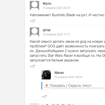
Wynn
11 апреля 2021 20:37
Напоминает Bushido Blade на ps1. И честно
qtrial
15 апреля 2021 17:17
Какой смысл делать заказ из gog на новую 
проблем? GOG даёт возможность поиграть 
их. Дальнобойщики 2 нужно запускать чере
запустить Star Wars Racer я вообще хз. На
запускается белым экраном.
Waran
15 апреля 2021 19:24
Показать / Скрыть текст