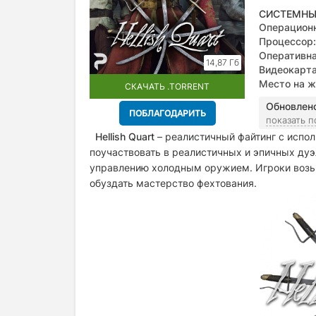
СИСТЕМНЫ
Операционн
Процессор:
Оперативна
14,87 Гб
Видеокарта
Место на ж
СКАЧАТЬ .TORRENT
Обновлен
ПОБЛАГОДАРИТЬ
показать 
Hellish Quart
– реалистичный файтинг с испо
поучаствовать в реалистичных и эпичных дуэ
управлению холодным оружием. Игроки возьм
обуздать мастерство фехтования.