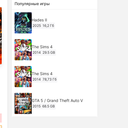
Популярные игры
Hades II
2025
16,2 Гб
The Sims 4
2014
29.5 GB
The Sims 4
2014
78,73 Гб
GTA 5 / Grand Theft Auto V
2015
68.5 GB
Ghost of Tsushima: Director's Cut