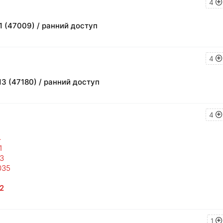
4
1 (47009) / ранний доступ
4
13 (47180) / ранний доступ
4
4
1
13
035
2
1