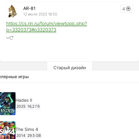
AR-81
4
12 июля 2025 18:55
https://cs.rin.ru/forum/viewtopic.php?
p=3320373#p3320373
Старый дизайн
улярные игры
Hades II
2025
16,2 Гб
The Sims 4
2014
29.5 GB