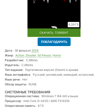
6,39 Гб
СКАЧАТЬ .TORRENT
ПОБЛАГОДАРИТЬ
Дата:
06 февраля
2024
Жанр:
Action
,
Shooter
,
1st Person
,
Horror
Разработчик:
CJWorks
Издатель:
CJWorks
Тип издания:
Портативная версия (Steam) в архиве
Язык интерфейса:
Русский, английский, немецкий, испанский,
турецкий, японский, китайский
Язык речи:
Нет
Обход защиты:
RUNE
СИСТЕМНЫЕ ТРЕБОВАНИЯ
Операционная система:
Windows 7 (64-bit) и выше
Процессор:
Intel Core i5-4430 / AMD FX-6300
Оперативная память:
8 Гб