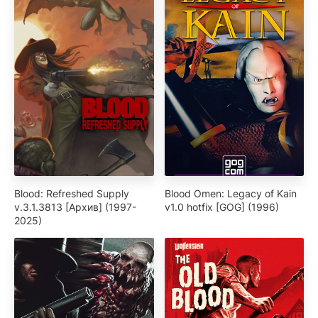
Blood: Refreshed Supply
Blood Omen: Legacy of Kain
v.3.1.3813 [Архив] (1997-
v1.0 hotfix [GOG] (1996)
2025)