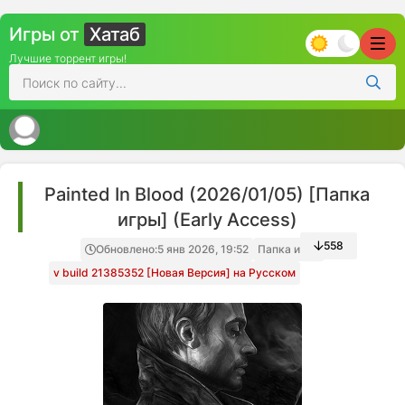
Игры от
Хатаб
Лучшие торрент игры!
Painted In Blood (2026/01/05) [Папка
игры] (Early Access)
558
Обновлено:
5 янв 2026, 19:52
Папка игры
v build 21385352 [Новая Версия] на Русском