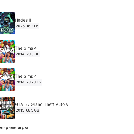
Hades II
2025
16,2 Гб
The Sims 4
2014
29.5 GB
The Sims 4
2014
78,73 Гб
GTA 5 / Grand Theft Auto V
2015
68.5 GB
улярные игры
Ghost of Tsushima: Director's Cut v.1053.8.1023.1614