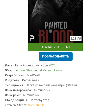
2,23 Гб
СКАЧАТЬ .TORRENT
ПОБЛАГОДАРИТЬ
Дата:
Early Access с октября
2025
Жанр:
Action
,
Shooter
,
1st Person
,
Horror
Разработчик:
MadCraft
Издатель:
Perp Games
Тип издания:
Папка установленной игры (Steam)
Язык интерфейса:
Английский
Язык речи:
Английский
Обход защиты:
Не требуется
Отзывы Steam:
Смешанные