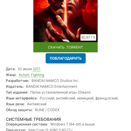
80,97 Гб
СКАЧАТЬ .TORRENT
ПОБЛАГОДАРИТЬ
Дата:
02 июня
2017
Жанр:
Action
,
Fighting
Разработчик:
BANDAI NAMCO Studios Inc.
Издатель:
BANDAI NAMCO Entertainment
Тип издания:
Папка установленной игры (Steam)
Язык интерфейса:
Русский, английский, немецкий, французский,
итальянский, испанский, португальский, арабский, японский,
Язык речи:
Английский
корейский, китайский
Обход защиты:
RUNE / CODEX
СИСТЕМНЫЕ ТРЕБОВАНИЯ
Операционная система:
Windows 7 (64-bit) и выше
Процессор:
Intel Core i3-4160 3.60 ГГц