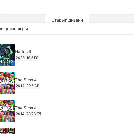
Старый дизайн
улярные игры
Hades II
2025
16,2 Гб
The Sims 4
2014
29.5 GB
The Sims 4
2014
78,73 Гб