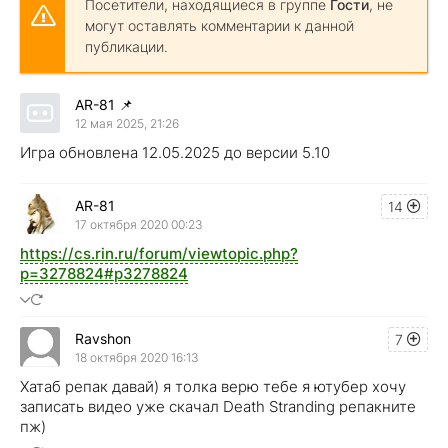
Посетители, находящиеся в группе
Гости
, не
могут оставлять комментарии к данной
публикации.
AR-81
📌
12 мая 2025, 21:26
Игра обновлена 12.05.2025 до версии 5.10
AR-81
14
17 октября 2020 00:23
https://cs.rin.ru/forum/viewtopic.php?
p=3278824#p3278824
Ravshon
7
18 октября 2020 16:13
Хатаб репак давай) я толка верю тебе я ютубер хочу
записать видео уже скачал Death Stranding репакните
пж)