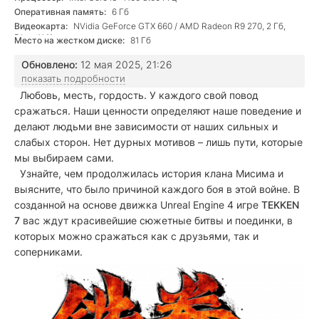
Оперативная память:
6 Гб
Видеокарта:
NVidia GeForce GTX 660 / AMD Radeon R9 270, 2 Гб,
DirectX 11
Место на жестком диске:
81 Гб
Обновлено:
12 мая 2025, 21:26
показать подробности
Любовь, месть, гордость. У каждого свой повод
сражаться. Наши ценности определяют наше поведение и
делают людьми вне зависимости от наших сильных и
слабых сторон. Нет дурных мотивов – лишь пути, которые
мы выбираем сами.
Узнайте, чем продолжилась история клана Мисима и
выясните, что было причиной каждого боя в этой войне. В
созданной на основе движка Unreal Engine 4 игре
TEKKEN
7
вас ждут красивейшие сюжетные битвы и поединки, в
которых можно сражаться как с друзьями, так и
соперниками.