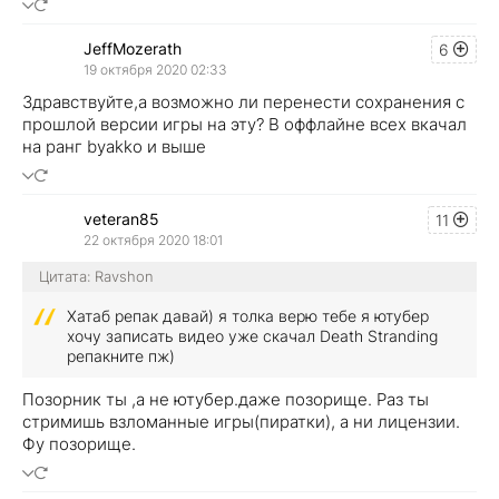
JeffMozerath
6
19 октября 2020 02:33
Здравствуйте,а возможно ли перенести сохранения с
прошлой версии игры на эту? В оффлайне всех вкачал
на ранг byakko и выше
veteran85
11
22 октября 2020 18:01
Цитата: Ravshon
Хатаб репак давай) я толка верю тебе я ютубер
хочу записать видео уже скачал Death Stranding
репакните пж)
Позорник ты ,а не ютубер.даже позорище. Раз ты
стримишь взломанные игры(пиратки), а ни лицензии.
Фу позорище.