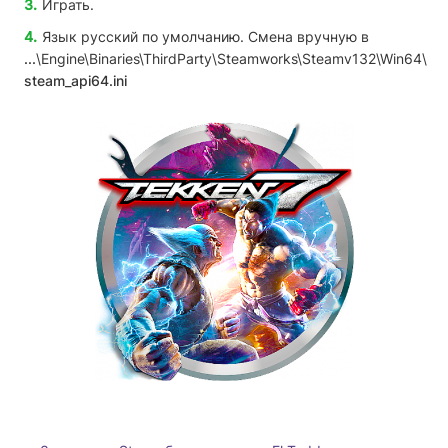
Играть.
Язык русский по умолчанию. Смена вручную в
...
\Engine\Binaries\ThirdParty\Steamworks\Steamv132\Win64\
steam_api64.ini