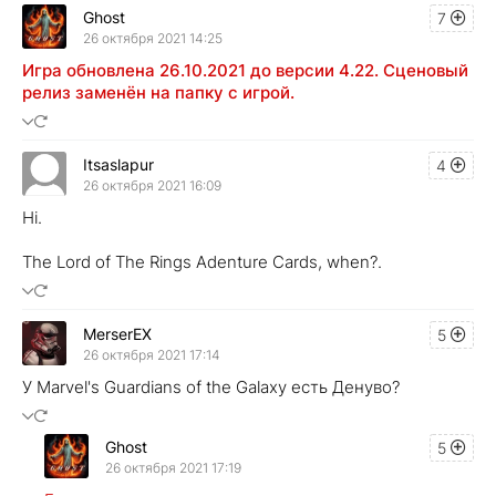
Ghost
7
26 октября 2021 14:25
Игра обновлена 26.10.2021 до версии 4.22. Сценовый
релиз заменён на папку с игрой.
Itsaslapur
4
26 октября 2021 16:09
Hi.
The Lord of The Rings Adenture Cards, when?.
MerserEX
5
26 октября 2021 17:14
У Marvel's Guardians of the Galaxy есть Денуво?
Ghost
5
26 октября 2021 17:19