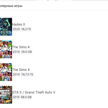
улярные игры
Hades II
2025
16,2 Гб
The Sims 4
2014
29.5 GB
The Sims 4
2014
78,73 Гб
GTA 5 / Grand Theft Auto V
2015
68.5 GB