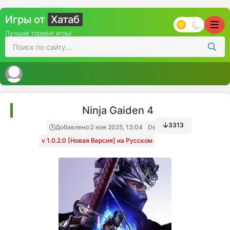
Игры от
Хатаб
Лучшие торрент игры!
Ninja Gaiden 4
3313
Добавлено:
2 ноя 2025, 13:04
Decepticon
v 1.0.2.0 [Новая Версия] на Русском