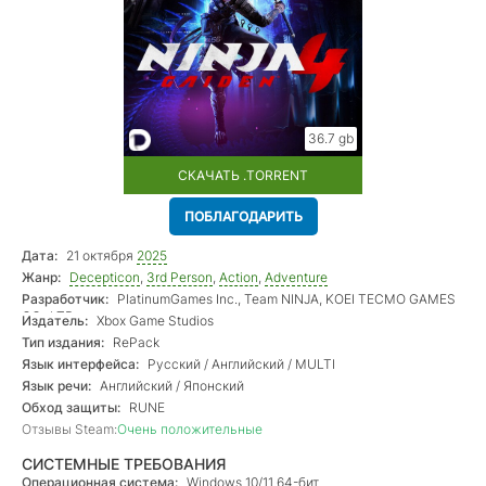
36.7 gb
СКАЧАТЬ .TORRENT
ПОБЛАГОДАРИТЬ
Дата:
21 октября
2025
Жанр:
Decepticon
,
3rd Person
,
Action
,
Adventure
Разработчик:
PlatinumGames Inc., Team NINJA, KOEI TECMO GAMES
CO., LTD.
Издатель:
Xbox Game Studios
Тип издания:
RePack
Язык интерфейса:
Русский / Английский / MULTI
Язык речи:
Английский / Японский
Обход защиты:
RUNE
Отзывы Steam:
Очень положительные
СИСТЕМНЫЕ ТРЕБОВАНИЯ
Операционная система:
Windows 10/11 64-бит