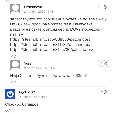
Nemanova
0
2 ноября 2025 19:48
здравствуйте это сообщение будет не по теме но у
меня к вам просьба можете ли вы выпустить
раздачу на сайте к играм серий DOA к последним
патчам
https://steamdb.info/app/838380/patchnotes/
https://steamdb.info/app/311730/patchnotes/
https://steamdb.info/app/3155730/patchnotes/
Yura
0
9 декабря 2025 09:37
Ninja Gaiden 4 будет работать на fx 6350?
Q_c0ld32
1
2 ноября 2025 15:09
Спасибо большое