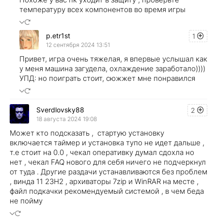
температуру всех компонентов во время игры
p.etr1st
1
12 сентября 2024 13:51
Привет, игра очень тяжелая, я впервые услышал как
у меня машина загудела, охлаждение заработало))))
УПД: но поиграть стоит, сюжжет мне понравился
Sverdlovsky88
2
18 августа 2024 19:08
Может кто подсказать , стартую установку
включается таймер и установка тупо не идет дальше ,
т.е стоит на 0.0 , чекал оперативку думал сдохла но
нет , чекал FAQ нового для себя ничего не подчеркнул
от туда . Другие раздачи устанавливаются без проблем
, винда 11 23H2 , архиваторы 7zip и WinRAR на месте ,
файл подкачки рекомендуемый системой , в чем беда
не пойму