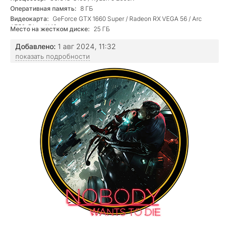
Оперативная память:
8 ГБ
Видеокарта:
GeForce GTX 1660 Super / Radeon RX VEGA 56 / Arc
A750, DirectX 12
Место на жестком диске:
25 ГБ
Добавлено:
1 авг 2024, 11:32
показать подробности