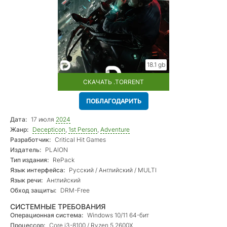
18.1 gb
СКАЧАТЬ .TORRENT
ПОБЛАГОДАРИТЬ
Дата:
17 июля
2024
Жанр:
Decepticon
,
1st Person
,
Adventure
Разработчик:
Critical Hit Games
Издатель:
PLAION
Тип издания:
RePack
Язык интерфейса:
Русский / Английский / MULTI
Язык речи:
Английский
Обход защиты:
DRM-Free
СИСТЕМНЫЕ ТРЕБОВАНИЯ
Операционная система:
Windows 10/11 64-бит
Процессор:
Core i3-8100 / Ryzen 5 2600X