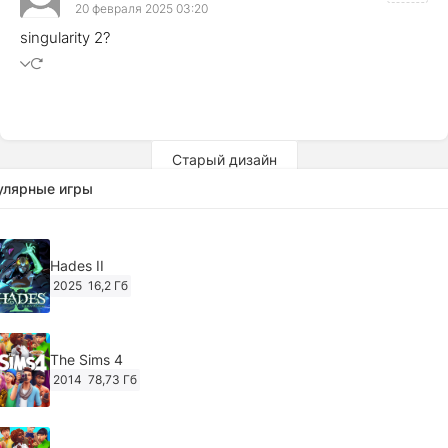
20 февраля 2025 03:20
singularity 2?
Старый дизайн
улярные игры
Hades II
2025
16,2 Гб
The Sims 4
2014
78,73 Гб