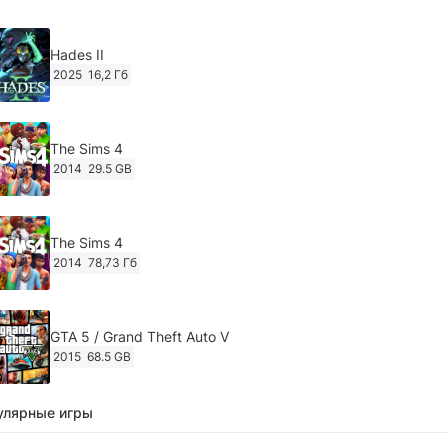
Hades II
2025
16,2 Гб
The Sims 4
2014
29.5 GB
The Sims 4
2014
78,73 Гб
GTA 5 / Grand Theft Auto V
2015
68.5 GB
улярные игры
Ghost of Tsushima: Director's Cut v.1053.8.1023.1614
[RePack Decepticon] (2024)