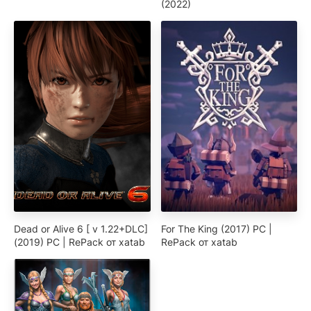
(2022)
Dead or Alive 6 [ v 1.22+DLC]
For The King (2017) PC |
(2019) PC | RePack от xatab
RePack от xatab