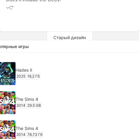
Старый дизайн
улярные игры
Hades II
2025
16,2 Гб
The Sims 4
2014
29.5 GB
The Sims 4
2014
78,73 Гб