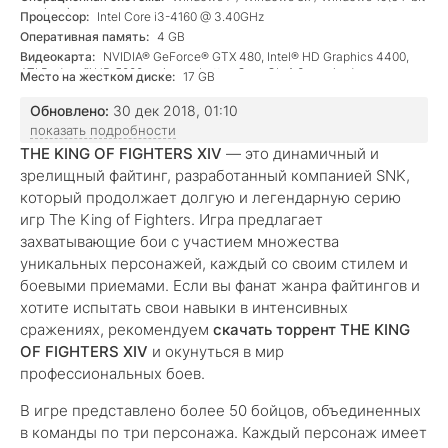
versions)
Процессор:
Intel Core i3-4160 @ 3.40GHz
Оперативная память:
4 GB
Видеокарта:
NVIDIA® GeForce® GTX 480, Intel® HD Graphics 4400,
ATI Radeon™ HD 5000 series, or better. OpenGL 4.3 required.
Место на жестком диске:
17 GB
Обновлено:
30 дек 2018, 01:10
показать подробности
THE KING OF FIGHTERS XIV
— это динамичный и
зрелищный файтинг, разработанный компанией SNK,
который продолжает долгую и легендарную серию
игр The King of Fighters. Игра предлагает
захватывающие бои с участием множества
уникальных персонажей, каждый со своим стилем и
боевыми приемами. Если вы фанат жанра файтингов и
хотите испытать свои навыки в интенсивных
сражениях, рекомендуем
скачать торрент THE KING
OF FIGHTERS XIV
и окунуться в мир
профессиональных боев.
В игре представлено более 50 бойцов, объединенных
в команды по три персонажа. Каждый персонаж имеет