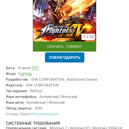
11.3 GB
СКАЧАТЬ .TORRENT
ПОБЛАГОДАРИТЬ
Дата:
15 июня
2017
Жанр:
Fighting
Разработчик:
SNK CORPORATION , Abstraction Games
Издатель:
SNK CORPORATION
Тип издания:
RePack
Язык интерфейса:
Английский | Японский
Язык речи:
Английский | Японский
Обход защиты:
3DM
Отзывы Steam:
Положительные
СИСТЕМНЫЕ ТРЕБОВАНИЯ
Операционная система:
Windows 7 / Windows 8.1 / Windows 10(64-bit