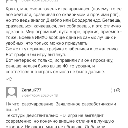
8 сентября 2020 05:22
Круто, мне очень-очень игра нравилась (почему-то ее
все хейтили, сравнивая со скайримом и прочими рпг),
но это ведь аналог Диабло или Бордэрлендс. Бегаешь,
сражаешься, качаешься, лут собираешь, и это отлично
сделано. Мир огромный, лута море, оружия, приемов -
тоже. Боевка ИМХО вообще одна из самых лучших и
удобных, что только можно придумать!
Сюжет тут ерунда, графика слабенькая к сожалению.
Вот графон бы игру вытянул.
Вот интересно только, исправили ли они прокачку,
раньше нельзя было выше 40-го уровня, и
соответсвенно играть смысла не было дальше.
Zeratul777
1
8 сентября 2020 07:18
Ну что, разочарование. Заявленное разработчиками -
пи...ж!
Текстуры действительно HD, игра не выглядит
современно, но конечно внешне отличия в лучшую
сторону. Никакого мыла нет больше. Добавили