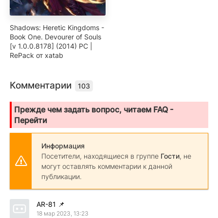
Shadows: Heretic Kingdoms -
Book One. Devourer of Souls
[v 1.0.0.8178] (2014) PC |
RePack от xatab
Комментарии
103
Прежде чем задать вопрос, читаем FAQ -
Перейти
Информация
Посетители, находящиеся в группе
Гости
, не
могут оставлять комментарии к данной
публикации.
AR-81
📌
18 мар 2023, 13:23