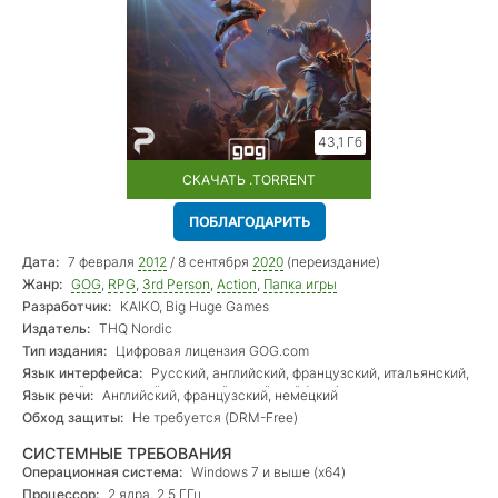
43,1 Гб
СКАЧАТЬ .TORRENT
ПОБЛАГОДАРИТЬ
Дата:
7 февраля
2012
/ 8 сентября
2020
(переиздание)
Жанр:
GOG
,
RPG
,
3rd Person
,
Action
,
Папка игры
Разработчик:
KAIKO, Big Huge Games
Издатель:
THQ Nordic
Тип издания:
Цифровая лицензия GOG.com
Язык интерфейса:
Русский, английский, французский, итальянский,
немецкий, испанский, японский, китайский (упр.)
Язык речи:
Английский, французский, немецкий
Обход защиты:
Не требуется (DRM-Free)
СИСТЕМНЫЕ ТРЕБОВАНИЯ
Операционная система:
Windows 7 и выше (х64)
Процессор:
2 ядра, 2.5 ГГц