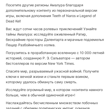
Посетите другие регионы Амалура благодаря
дополнительному контенту из первоначальной версии
игры, включая дополнения Teeth of Naros и Legend of
Dead Kel!
Вас ждут сотни часов ролевых приключений! Узнайте
тайны Амалура: исследуйте оживленный Ратир,
бескрайние просторы Далентарта и мрачные подземелья
Пещер Разбойничьего холма.
Погрузитесь в проработанную вселенную с 10 000-летней
историей, созданную Р. Э. Сальваторе — автором
бестселлеров по версии New York Times.
Спасите мир, разрываемый ужасной войной. Получите
ключи к вечной жизни и станьте первым воином,
которому удалось обмануть саму смерть.
Исследуйте огромный мир, в котором «контента намного
больше, чем в обычной одиночной игре»!
Наслаждайтесь бесчисленным множеством побочных
заданий с обилием политических интриг, романов,