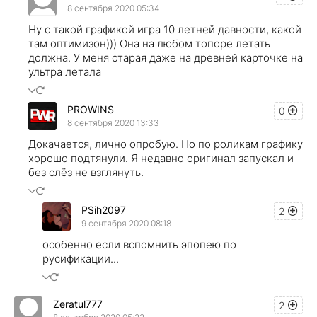
8 сентября 2020 05:34
Ну с такой графикой игра 10 летней давности, какой
там оптимизон))) Она на любом топоре летать
должна. У меня старая даже на древней карточке на
ультра летала
PROWINS
0
8 сентября 2020 13:33
Докачается, лично опробую. Но по роликам графику
хорошо подтянули. Я недавно оригинал запускал и
без слёз не взглянуть.
PSih2097
2
9 сентября 2020 08:18
особенно если вспомнить эпопею по
русификации...
Zeratul777
2