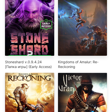
Stoneshard v.0.9.4.24
Kingdoms of Amalur: Re-
[Папка игры] (Early Access)
Reckoning