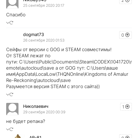
2
25 сентября 2020 20:17
Спасибо
dogmat73
0
26 сентября 2020 01:53
Сейфы от версии с GOG и STEAM совместимы!
От STEAM лежат по
пути: C:\Users\Public\Documents\Steam\CODEX\1041720\r
emote\autocloud\save а от GOG тут: C:\Users\ваше
имя\AppData\LocalLow\THQNOnline\Kingdoms of Amalur
Re-Reckoning\autocloud\save
Разумеется версия STEAM с этого сайта))
Николаевич
1
29 сентября 2020 00:39
не будет репака?
AR-81