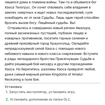
лишился дома в пламени войны. Там-то и объявился бог
Хаоса Телогрус. Он хочет отвоевать себе владения в
землях смертных и ищет новых последователей, суля
освободить их от оков Судьбы. Лишь один герой способен
бросить вызов богу: Лишённый судьбы. Вы!
Отправьтесь в совершенно новый регион Амалура,
полный заснеженных пустошей, глубоких пещер и
коварных противников, посетите горные селения и
древний приозёрный город Краунхольд. Овладейте
непредсказуемой силой Хаоса с помощью нового
небоевого навыка и нового класса снаряжения. Вступите
в ряды легендарного братства Присягнувших Судьбе и
дайте решающий бой нискару и другим порождениям
Хаоса. Но берегитесь: разломы Хаоса превратят любой,
даже самый мирный регион Kingdoms of Amalur:
Reckoning в поле боя.
Установка:
Запустить инсталлятор, установить игру.
Установить дополнение из папки DLC.