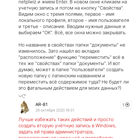
netplwiz и жмем Enter. В новом окне кликаем на
учетную запись и потом на кнопку "Свойства".
Видим окно с тремя полями, первое - имя
локального профиля, второе - имя пользователя
и третье - описание. Вводим нужные данные и
выбираем "ОК". Всё, все окна можно закрывать.
Но название в свойствах папки "документы" не
изменилось. Зато нашёл во вкладке
"расположение" функцию "переместить" всё в
тех же "свойствах" папки "документы". И вот
думаю, может в папке "пользователи" создать
новую папку с латинским названием и
переместить всё содержимое туда? Не будет ли
это фатальным действием для моих данных?)
AR-81
1
26 октября 2020 19:31
Лучше избежать таких действий и просто
создать вторую учётную запись в Windows,
задать ей права администратора,
перезагрузиться через неё и попробовать