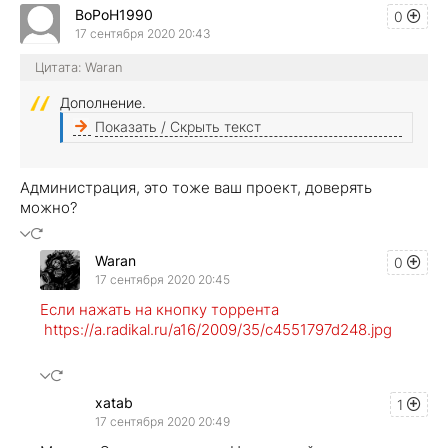
BoPoH1990
0
17 сентября 2020 20:43
Цитата: Waran
Дополнение.
Показать / Скрыть текст
Администрация, это тоже ваш проект, доверять
можно?
Waran
0
17 сентября 2020 20:45
Если нажать на кнопку торрента
https://a.radikal.ru/a16/2009/35/c4551797d248.jpg
xatab
1
17 сентября 2020 20:49