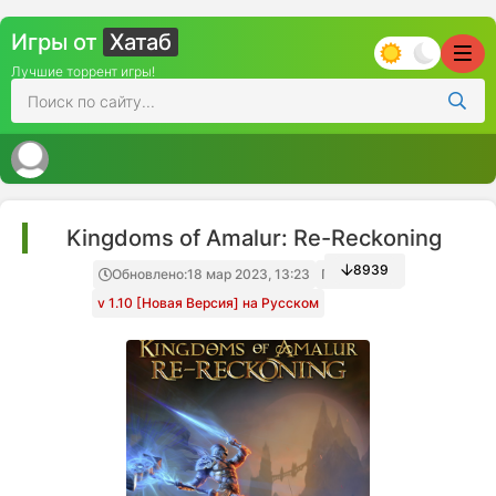
Игры от
Хатаб
Лучшие торрент игры!
Kingdoms of Amalur: Re-Reckoning
8939
Обновлено:
18 мар 2023, 13:23
Папка игры
v 1.10 [Новая Версия] на Русском