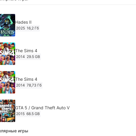
Hades II
2025
16,2 Гб
The Sims 4
2014
29.5 GB
The Sims 4
2014
78,73 Гб
GTA 5 / Grand Theft Auto V
2015
68.5 GB
улярные игры
Ghost of Tsushima: Director's Cut v.1053.8.1023.1614