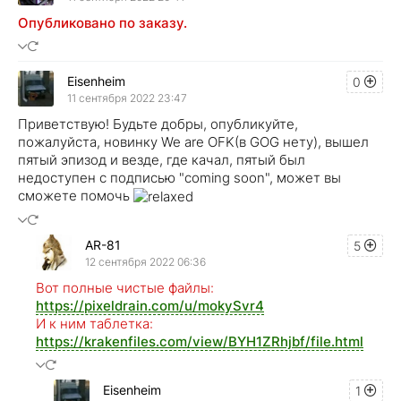
Опубликовано по заказу.
Eisenheim
0
11 сентября 2022 23:47
Приветствую! Будьте добры, опубликуйте,
пожалуйста, новинку We are OFK(в GOG нету), вышел
пятый эпизод и везде, где качал, пятый был
недоступен с подписью "coming soon", может вы
сможете помочь
AR-81
5
12 сентября 2022 06:36
Вот полные чистые файлы:
https://pixeldrain.com/u/mokySvr4
И к ним таблетка:
https://krakenfiles.com/view/BYH1ZRhjbf/file.html
Eisenheim
1