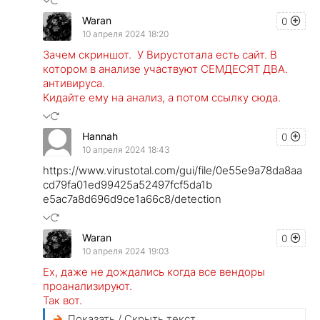
Waran
0
10 апреля 2024 18:20
Зачем скриншот. У Вирустотала есть сайт. В
котором в анализе участвуют СЕМДЕСЯТ ДВА.
антивируса.
Кидайте ему на анализ, а потом ссылку сюда.
Hannah
0
10 апреля 2024 18:43
https://www.virustotal.com/gui/file/0e55e9a78da8aa
cd79fa01ed99425a52497fcf5da1b
e5ac7a8d696d9ce1a66c8/detection
Waran
0
10 апреля 2024 19:03
Ех, даже не дождались когда все вендоры
проанализируют.
Так вот.
Показать / Скрыть текст