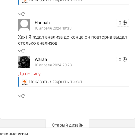
Hannah
0
10 апреля 2024 19:33
Хах) Я ждал анализа до конца,он повторна выдал
столько анализов
Waran
0
10 апреля 2024 20:23
Да пофигу.
Показать / Скрыть текст
Старый дизайн
улярные игры