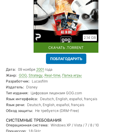
2.14 GB
СКАЧАТЬ .TORRENT
ПОБЛАГОДАРИТЬ
Дата:
09 ноября
2001
года
Жанр:
GOG
,
Strategy
,
Real-time
,
Папка игры
Разработчик:
Lucasfilm
Издатель:
Disney
Тип издания:
Цифровая лицензия GOG.com
Язык интерфейса:
Deutsch, English, español, français
Язык речи:
Deutsch, English, español, français
Обход защиты:
Не требуется (DRM-Free)
СИСТЕМНЫЕ ТРЕБОВАНИЯ
Операционная система:
Windows XP / Vista / 7 / 8 / 10
Процессор:
1.8 GHz