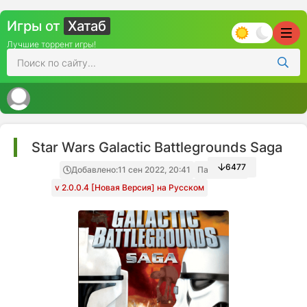
Игры от
Хатаб
Лучшие торрент игры!
Star Wars Galactic Battlegrounds Saga
6477
Добавлено:
11 сен 2022, 20:41
Папка игры
v 2.0.0.4 [Новая Версия] на Русском