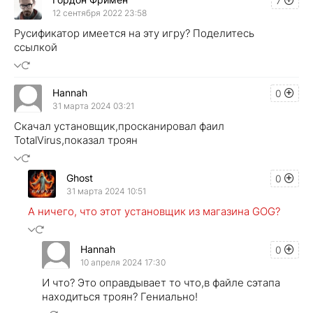
7
12 сентября 2022 23:58
Русификатор имеется на эту игру? Поделитесь
ссылкой
Hannah
0
31 марта 2024 03:21
Скачал установщик,просканировал фаил
TotalVirus,показал троян
Ghost
0
31 марта 2024 10:51
А ничего, что этот установщик из магазина GOG?
Hannah
0
10 апреля 2024 17:30
И что? Это оправдывает то что,в файле сэтапа
находиться троян? Гениально!