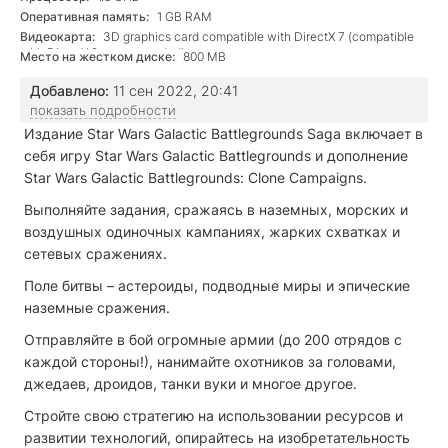
Оперативная память:
1 GB RAM
Видеокарта:
3D graphics card compatible with DirectX 7 (compatible
with DirectX 9 recommended)
Место на жестком диске:
800 MB
Добавлено:
11 сен 2022, 20:41
показать подробности
Издание Star Wars Galactic Battlegrounds Saga включает в
себя игру Star Wars Galactic Battlegrounds и дополнение
Star Wars Galactic Battlegrounds: Clone Campaigns.
Выполняйте задания, сражаясь в наземных, морских и
воздушных одиночных кампаниях, жарких схватках и
сетевых сражениях.
Поле битвы – астероиды, подводные миры и эпические
наземные сражения.
Отправляйте в бой огромные армии (до 200 отрядов с
каждой стороны!), нанимайте охотников за головами,
джедаев, дроидов, танки вуки и многое другое.
Стройте свою стратегию на использовании ресурсов и
развитии технологий, опирайтесь на изобретательность