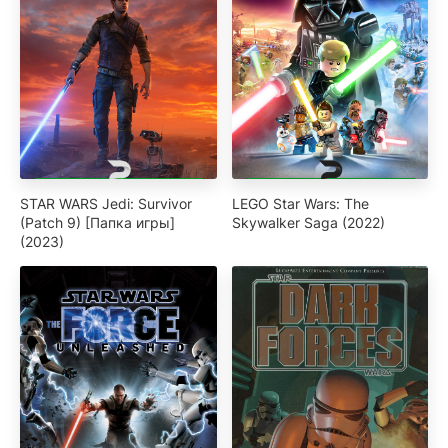
STAR WARS Jedi: Survivor
LEGO Star Wars: The
(Patch 9) [Папка игры]
Skywalker Saga (2022)
(2023)