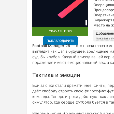
Операционн
Процессор:
Оперативна
Видеокарта
Место на ж
СКАЧАТЬ ИГРУ
Добавлен
показать 
ПОБЛАГОДАРИТЬ
Football Manager 26
— это новая глава в и
выглядит как шаг в будущее: зрелищные м
судьбы клубов. Каждый эпизод вашей карь
поражения имеют эмоциональный вес, а ка
Тактика и эмоции
Бои за очки стали драматичнее: финты, п
даёт свободу строить свою философию фут
команды. Теперь игроки действуют как ли
симулятор, где сердце футбола бьётся в та
Впервые серия объединяет мужской и женс