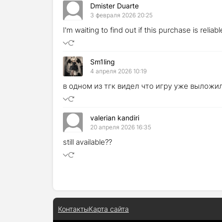
Dmister Duarte
3 февраля 2026 20:25
I'm waiting to find out if this purchase is reliabl
Sm1ling
4 апреля 2026 10:19
в одном из тгк видел что игру уже выложил
valerian kandiri
20 апреля 2026 16:35
still available??
Контакты
Карта сайта