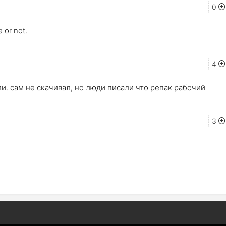
0
e or not.
4
и. сам не скачивал, но люди писали что репак рабочий
3