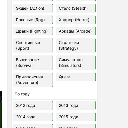
Euro Truck Simulator 2 v.1.60.1.7s
Экшен (Action)
Стелс (Stealth)
[Папка игры] (2012)
2012
37,77 Гб
Ролевые (Rpg)
Хоррор (Horror)
Драки (Fighting)
Аркады (Arcade)
Forza Horizon 5 v.688.044
[Папка игры] (2021)
Спортивные
Стратегии
2021
176,66 Гб
(Sport)
(Strategy)
Выживание
Симуляторы
V Rising
(Survival)
(Simulators)
2024
3.4 gb
Приключения
Quest
(Adventure)
По году
2012 года
2013 года
2014 года
2015 года