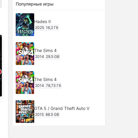
Популярные игры
Hades II
2025
16,2 Гб
The Sims 4
2014
29.5 GB
The Sims 4
2014
78,73 Гб
GTA 5 / Grand Theft Auto V
2015
68.5 GB
Ghost of Tsushima: Director's Cut