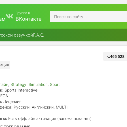
Группа в
ам
ВКонтакте
усской озвучкой
F.A.Q.
165 528
вация
.
лайн
,
Strategy
,
Simulation
,
Sport
к:
Sports Interactive
EGA
:
Лицензия
фейса:
Русский, Английский, MULTi
-
иты:
Есть оффлайн активация (взлома пока нет)
Е ТРЕБОВАНИЯ