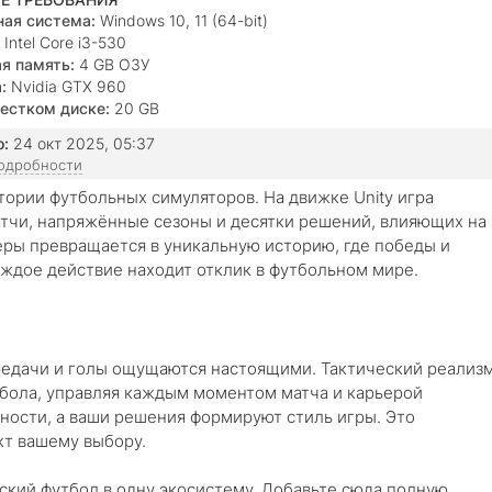
ая система:
Windows 10, 11 (64-bit)
Intel Core i3-530
я память:
4 GB ОЗУ
:
Nvidia GTX 960
естком диске:
20 GB
о:
24 окт 2025, 05:37
подробности
стории футбольных симуляторов. На движке Unity игра
атчи, напряжённые сезоны и десятки решений, влияющих на
еры превращается в уникальную историю, где победы и
ждое действие находит отклик в футбольном мире.
ередачи и голы ощущаются настоящими. Тактический реализ
бола, управляя каждым моментом матча и карьерой
чности, а ваши решения формируют стиль игры. Это
кт вашему выбору.
кий футбол в одну экосистему. Добавьте сюда полную