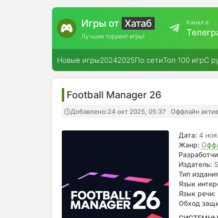
Игры от
Хатаб
Канал в
Телегр
Лучшие торрент игры!
Новые игры
2024
2025
По сети
Топ 100 игр
С р
Football Manager 26
Добавлено:
24 окт 2025, 05:37
Оффлайн акти
Дата:
4 ноя
Жанр:
Офф
Разработчи
Издатель:
S
Тип издания
Язык интер
Язык речи:
Обход защ
СИСТЕМНЫ