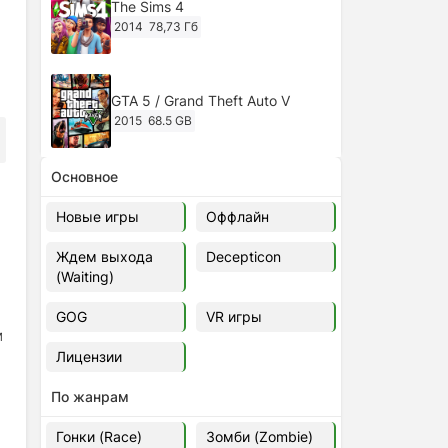
The Sims 4
2014
78,73 Гб
GTA 5 / Grand Theft Auto V
2015
68.5 GB
Основное
Ghost of Tsushima: Director's Cut
v.1053.8.1023.1614 [RePack
Новые игры
Оффлайн
Decepticon] (2024)
2024
38.5 gb
Ждем выхода
Decepticon
(Waiting)
Cyberpunk 2077
2020
49.4 GB
GOG
VR игры
м
Лицензии
Ghost of Tsushima: Director's Cut
v.1053.9.0623.1807 [Папка
По жанрам
игры] (2020-2024)
2020-2024
68,09 Гб
Гонки (Race)
Зомби (Zombie)