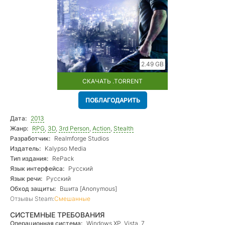
2.49 GB
СКАЧАТЬ .TORRENT
ПОБЛАГОДАРИТЬ
Дата:
2013
Жанр:
RPG
,
3D
,
3rd Person
,
Action
,
Stealth
Разработчик:
Realmforge Studios
Издатель:
Kalypso Media
Тип издания:
RePack
Язык интерфейса:
Русский
Язык речи:
Русский
Обход защиты:
Вшита [Anonymous]
Отзывы Steam:
Смешанные
СИСТЕМНЫЕ ТРЕБОВАНИЯ
Операционная система:
Windows XP, Vista, 7