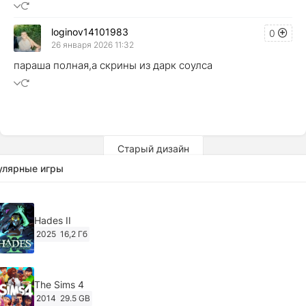
loginov14101983
0
26 января 2026 11:32
параша полная,а скрины из дарк соулса
Старый дизайн
улярные игры
Hades II
2025
16,2 Гб
The Sims 4
2014
29.5 GB