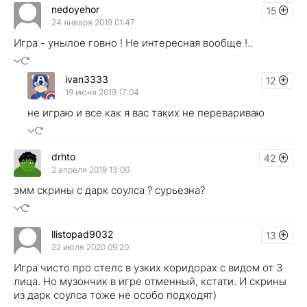
nedoyehor
15
24 января 2019 01:47
Игра - унылое говно ! Не интересная вообще !..
ivan3333
12
19 июня 2019 17:04
не играю и все как я вас таких не перевариваю
drhto
42
2 апреля 2019 13:00
эмм скрины с дарк соулса ? сурьезна?
llistopad9032
13
22 июля 2020 09:20
Игра чисто про стелс в узких коридорах с видом от 3
лица. Но музончик в игре отменный, кстати. И скрины
из дарк соулса тоже не особо подходят)