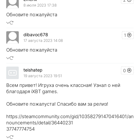
8 июля 2023 17:38
Обновите пожалуйста
dibavoc678
1
17 августа 2023 14:08
Обновите пожалуйста
teishatep
0
19 августа 2023 19:51
Всем привет! Игруха очень классная! Узнал о ней
благодаря iXBT games.
Обновите пожалуста! Спасибо вам за релиз!
https://steamcommunity.com/gid/103582791470416401/an
nouncements/detail/36440231
37747774754