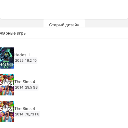
Старый дизайн
улярные игры
Hades II
2025
16,2 Гб
The Sims 4
2014
29.5 GB
The Sims 4
2014
78,73 Гб