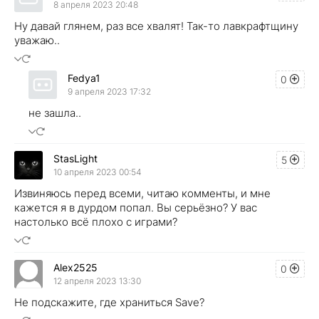
8 апреля 2023 20:48
Ну давай глянем, раз все хвалят! Так-то лавкрафтщину
уважаю..
Fedya1
0
9 апреля 2023 17:32
не зашла..
StasLight
5
10 апреля 2023 00:54
Извиняюсь перед всеми, читаю комменты, и мне
кажется я в дурдом попал. Вы серьёзно? У вас
настолько всё плохо с играми?
Alex2525
0
12 апреля 2023 13:30
Не подскажите, где храниться Save?