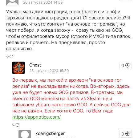
26 августа 2024 14:59
Уважаемая администрация, а как {папки с игрой} и
{архивы} попадают в раздел для ГОГовских релизов? Я
понимаю, что это контент "на основе гог релиза", но
черт побери, я когда захожу - сразу тыкаю на GOG,
чтобы отфильтровать мусор (строго ИМХО) типа папок,
репаков и прочего. Не предъявляю, просто
спрашиваю.
Ghost
0
26 августа 2024 15:30
Во-первых, мы папкой и архивом "на основе гог
релиза" не выкладываем никогда. Во-вторых, здесь
уже не будет новых GOG релизов. В-третьих, мы
вместо GOG меняем на папку из Steam, ну и
забываем убрать категорию GOG. А сейчас GOG для
нас не важен. Если хотите GOG, то Вам туда: ​
https://appnetica.com/
koenigsberger
0