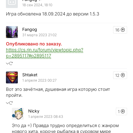
18 сен 2024, 18:10
Игра обновлена 18.09.2024 до версии 1.5.3
Fangog
16
31 марта 2023 21:02
Опубликовано по заказу.
https://cs.rin.ru/forum/viewtopic.php?
p=2895117#p2895117
Shtaket
12
1 апреля 2023 00:27
Вот это зачётная, душевная игра которую стоит
пройти.
Nicky
1
1 апреля 2023 08:43
Это да =) Правда трудно определиться с жанром
нового хита, короче рыбалка в суровом мире