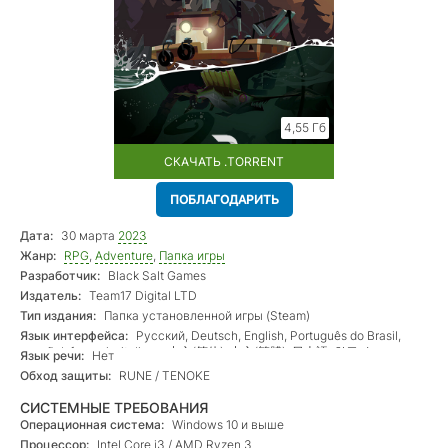
4,55 Гб
СКАЧАТЬ .TORRENT
ПОБЛАГОДАРИТЬ
Дата:
30 марта
2023
Жанр:
RPG
,
Adventure
,
Папка игры
Разработчик:
Black Salt Games
Издатель:
Team17 Digital LTD
Тип издания:
Папка установленной игры (Steam)
Язык интерфейса:
Русский, Deutsch, English, Português do Brasil,
español, français, italiano, 中文(简体), 中文(繁體), 日本語, 한국어
Язык речи:
Нет
Обход защиты:
RUNE / TENOKE
СИСТЕМНЫЕ ТРЕБОВАНИЯ
Операционная система:
Windows 10 и выше
Процессор:
Intel Core i3 / AMD Ryzen 3