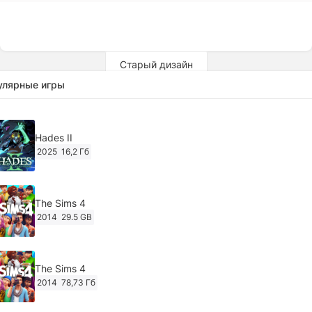
Старый дизайн
улярные игры
Hades II
2025
16,2 Гб
The Sims 4
2014
29.5 GB
The Sims 4
2014
78,73 Гб