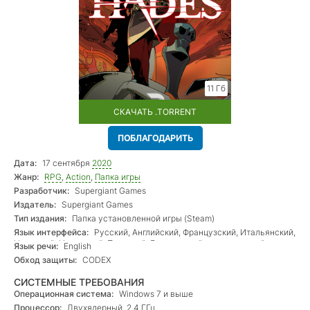
11 Гб
СКАЧАТЬ .TORRENT
ПОБЛАГОДАРИТЬ
Дата:
17 сентября
2020
Жанр:
RPG
,
Action
,
Папка игры
Разработчик:
Supergiant Games
Издатель:
Supergiant Games
Тип издания:
Папка установленной игры (Steam)
Язык интерфейса:
Русский, Английский, Французский, Итальянский,
Немецкий, Испанский, Польский, Бразильский португальский,
Язык речи:
English
Китайский, Японский, Корейский
Обход защиты:
CODEX
СИСТЕМНЫЕ ТРЕБОВАНИЯ
Операционная система:
Windows 7 и выше
Процессор:
Двухядерный, 2,4 ГГц