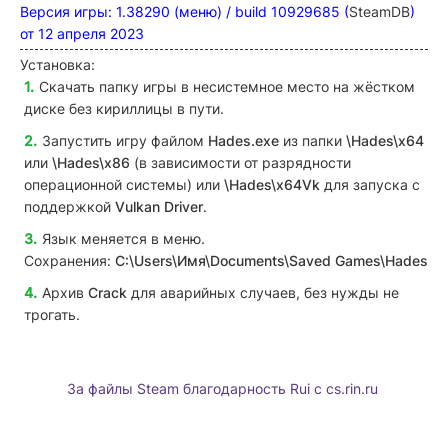
Версия игры: 1.38290 (меню) / build 10929685 (
SteamDB
)
от 12 апреля 2023
Установка:
Скачать папку игры в несистемное место на жёстком
диске без кириллицы в пути.
Запустить игру файлом
Hades.exe
из папки
\Hades\x64
или
\Hades\
x86
(в зависимости от разрядности
операционной системы) или
\Hades\x64Vk
для запуска с
поддержкой
Vulkan Driver
.
Язык меняется в меню.
Сохранения:
C:\Users\Имя\Documents\Saved Games\Hades
Архив
Crack
для аварийных случаев, без нужды не
трогать.
За файлы Steam благодарность Rui с cs.rin.ru