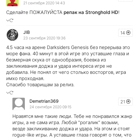
21 сентября 2020 14:43
Сделайте ПОЖАЛУЙСТА
репак на Stronghold HD
!
JIB
14
23 сентября 2020 19:36
4.5 часа на арене Darksiders Genesis без перерыва это
море фана. 40 минут в этой игре это уставшие глаза и
безмерная скука от однообразия, боевка из
закликивания доджа и удара интереса игре не
добавила. Не понял от чего столько восторгов, игра
имхо проходная.
Спасибо товарищам за релиз.
Demetrian369
21
24 сентября 2020 09:15
Нравятся мне такие люди. Тебе не понравился жанр
игры, а не сама игра. Любой "рогалик" возьми,
везде закликивание доджа и удара. На этом и стоят
rogue-like игры. А уставшие глаза говорят о том, что