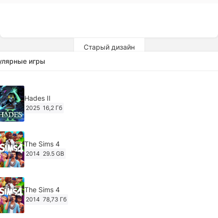
Старый дизайн
улярные игры
Hades II
2025
16,2 Гб
The Sims 4
2014
29.5 GB
The Sims 4
2014
78,73 Гб