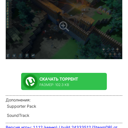
СКАЧАТЬ
ТОРРЕНТ
РАЗМЕР: 102.3 KB
Дополнения:
Supporter Pack
SoundTrack
Версия игры: 1.1.12 (меню) / build 24333512 (SteamDB) от