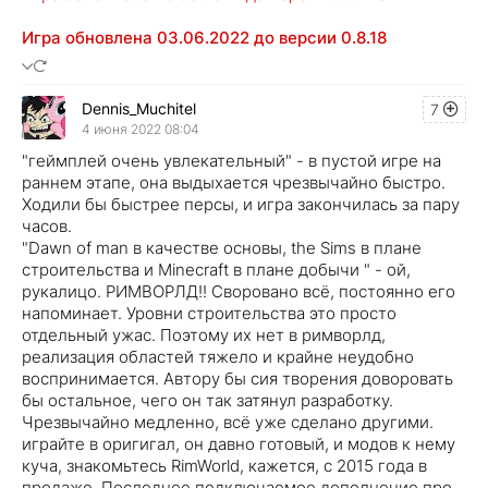
Игра обновлена 03.06.2022 до версии 0.8.18
Dennis_Muchitel
7
4 июня 2022 08:04
"геймплей очень увлекательный" - в пустой игре на
раннем этапе, она выдыхается чрезвычайно быстро.
Ходили бы быстрее персы, и игра закончилась за пару
часов.
"Dawn of man в качестве основы, the Sims в плане
строительства и Minecraft в плане добычи " - ой,
рукалицо. РИМВОРЛД!! Своровано всё, постоянно его
напоминает. Уровни строительства это просто
отдельный ужас. Поэтому их нет в римворлд,
реализация областей тяжело и крайне неудобно
воспринимается. Автору бы сия творения доворовать
бы остальное, чего он так затянул разработку.
Чрезвычайно медленно, всё уже сделано другими.
играйте в оригигал, он давно готовый, и модов к нему
куча, знакомьтесь RimWorld, кажется, с 2015 года в
продаже. Последнее подключаемое дополнение про