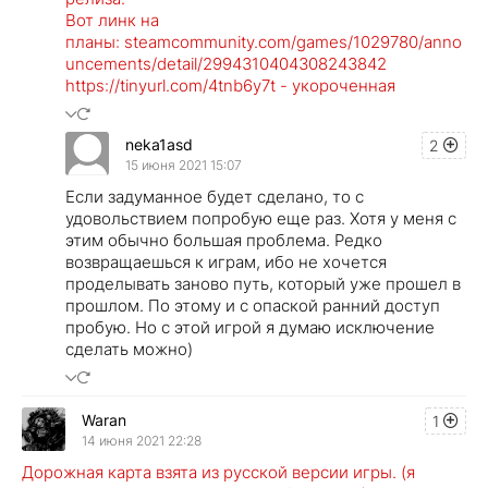
Вот линк на
планы: steamcommunity.com/games/1029780/anno
uncements/detail/2994310404308243842
https://tinyurl.com/4tnb6y7t - укороченная
neka1asd
2
15 июня 2021 15:07
Если задуманное будет сделано, то с
удовольствием попробую еще раз. Хотя у меня с
этим обычно большая проблема. Редко
возвращаешься к играм, ибо не хочется
проделывать заново путь, который уже прошел в
прошлом. По этому и с опаской ранний доступ
пробую. Но с этой игрой я думаю исключение
сделать можно)
Waran
1
14 июня 2021 22:28
Дорожная карта взята из русской версии игры. (я