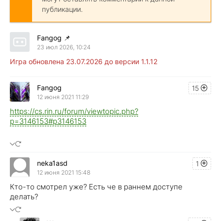
публикации.
Fangog
📌
23 июл 2026, 10:24
Игра обновлена 23.07.2026 до версии 1.1.12
Fangog
15
12 июня 2021 11:29
https://cs.rin.ru/forum/viewtopic.php?
p=3146153#p3146153
neka1asd
1
12 июня 2021 15:48
Кто-то смотрел уже? Есть че в раннем доступе
делать?