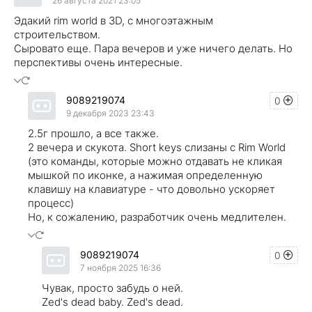
26 августа 2021 23:05
Эдакий rim world в 3D, c многоэтажным
строительством.
Сыровато еще. Пара вечеров и уже ничего делать. Но
перспективы очень интересные.
9089219074
0
9 декабря 2023 23:43
2.5г прошло, а все также.
2 вечера и скукота. Short keys слизаны с Rim World
(это команды, которые можно отдавать не кликая
мышкой по иконке, а нажимая определенную
клавишу на клавиатуре - что довольно ускоряет
процесс)
Но, к сожалению, разработчик очень медлителен.
9089219074
0
7 ноября 2025 16:36
Чувак, просто забудь о ней.
Zed's dead baby. Zed's dead.