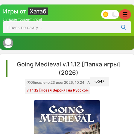
Игры от
Хатаб
Лучшие торрент игры!
Going Medieval v.1.1.12 [Папка игры]
(2026)
547
Обновлено:
23 июл 2026, 10:24
Архив игры
v 1.1.12 [Новая Версия] на Русском