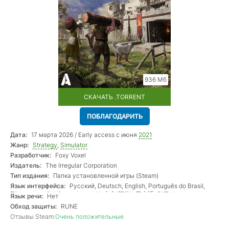
936 Мб
СКАЧАТЬ .TORRENT
ПОБЛАГОДАРИТЬ
Дата:
17 марта 2026 / Early access с июня
2021
Жанр:
Strategy
,
Simulator
Разработчик:
Foxy Voxel
Издатель:
The Irregular Corporation
Тип издания:
Папка установленной игры (Steam)
Язык интерфейса:
Русский, Deutsch, English, Português do Brasil,
Türkçe, español, français, polski, 中文(简体), 日本語, 한국어
Язык речи:
Нет
Обход защиты:
RUNE
Отзывы Steam:
Очень положительные