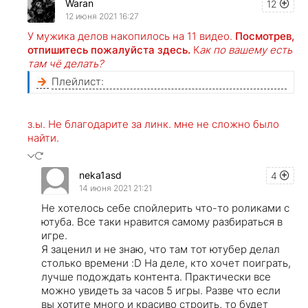
Waran
12
12 июня 2021 16:27
У мужика делов накопилось на 11 видео.
Посмотрев,
отпишитесь пожалуйста здесь.
К
ак по вашему есть
там чё делать?
Плейлист:
з.ы. Не благодарите за линк. мне не сложно было
найти.
neka1asd
4
14 июня 2021 21:21
Не хотелось себе спойлерить что-то роликами с
ютуба. Все таки нравится самому разбираться в
игре.
Я заценил и не знаю, что там тот ютубер делал
столько времени :D На деле, кто хочет поиграть,
лучше подождать контента. Практически все
можно увидеть за часов 5 игры. Разве что если
вы хотите много и красиво строить, то будет