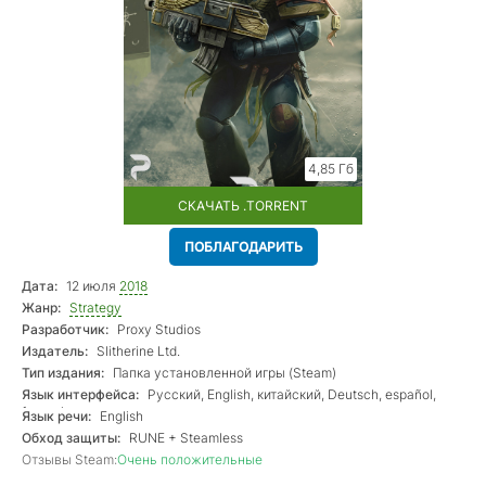
4,85 Гб
СКАЧАТЬ .TORRENT
ПОБЛАГОДАРИТЬ
Дата:
12 июля
2018
Жанр:
Strategy
Разработчик:
Proxy Studios
Издатель:
Slitherine Ltd.
Тип издания:
Папка установленной игры (Steam)
Язык интерфейса:
Русский, English, китайский, Deutsch, español,
français
Язык речи:
English
Обход защиты:
RUNE + Steamless
Отзывы Steam:
Очень положительные