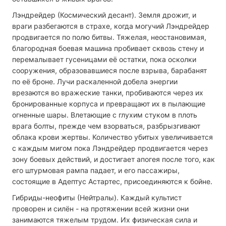
Лэндрейдер (Космический десант). Земля дрожит, и
враги разбегаются в страхе, когда могучий Лэндрейдер
продвигается по полю битвы. Тяжелая, неостановимая,
благородная боевая машина пробивает сквозь стену и
перемалывает гусеницами её остатки, пока осколки
сооружения, образовавшиеся после взрыва, барабанят
по её броне. Лучи раскаленной добела энергии
врезаются во вражеские танки, пробиваются через их
бронированные корпуса и превращают их в пылающие
огненные шары. Влетающие с глухим стуком в плоть
врага болты, прежде чем взорваться, разбрызгивают
облака крови жертвы. Количество убитых увеличивается
с каждым мигом пока Лэндрейдер продвигается через
зону боевых действий, и достигает апогея после того, как
его штурмовая рампа падает, и его пассажиры,
состоящие в Адептус Астартес, присоединяются к бойне.
Гибриды-неофиты (Нейтралы). Каждый культист
проворен и силён - на протяжении всей жизни они
занимаются тяжелым труд
ом. Их физическая сила и