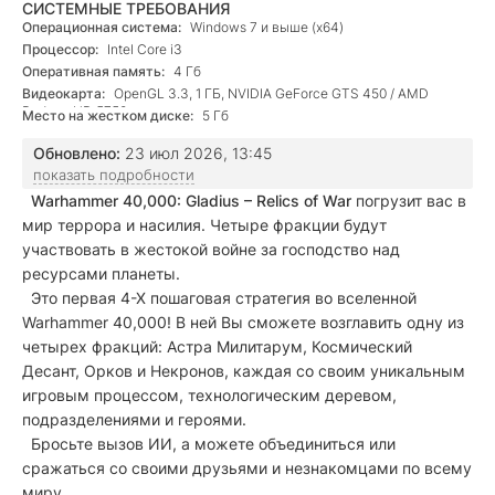
СИСТЕМНЫЕ ТРЕБОВАНИЯ
Операционная система:
Windows 7 и выше (х64)
Процессор:
Intel Core i3
Оперативная память:
4 Гб
Видеокарта:
OpenGL 3.3, 1 ГБ, NVIDIA GeForce GTS 450 / AMD
Radeon HD 5750
Место на жестком диске:
5 Гб
Обновлено:
23 июл 2026, 13:45
показать подробности
Warhammer 40,000: Gladius – Relics of War
погрузит вас в
мир террора и насилия. Четыре фракции будут
участвовать в жестокой войне за господство над
ресурсами планеты.
Это первая 4-Х пошаговая стратегия во вселенной
Warhammer 40,000! В ней Вы сможете возглавить одну из
четырех фракций: Астра Милитарум, Космический
Десант, Орков и Некронов, каждая со своим уникальным
игровым процессом, технологическим деревом,
подразделениями и героями.
Бросьте вызов ИИ, а можете объединиться или
сражаться со своими друзьями и незнакомцами по всему
миру.