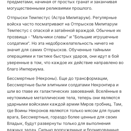
предметами, начиная от простых гранат и заканчивая
могущественными реликвиями прошлого.
Отпрыски Темпестус (Астра Милитарум). Регулярные
войска часто посматривают на Отпрысков Милитарум
Темпестус с опаской и затаённой враждой. Обычные их
прозвища - "Мальчики славы" и "Большие игрушечные
солдатики". Но эта недоброжелательность ничего не
значит для самих Отпрысков. Обученные тайными
операциями и тактике быстрых ударов, они идут в бой
уверенные в том, что каждое их действие направлено во
благо Империума.
Бессмертные (Некроны). Еще до трансформации,
Бессмертные были элитными солдатами Некронтира и
шли во главе их галактических завоеваний. Вселённые в
неутомимые металлические тела, теперь они являются
ударными войсками каждой армии Миров гробниц. Там,
где Воины Некронов являются только мясом для пушек
врага, Бессмертные, гораздо более ценные для своих
Владык, будут развернуты только для выполнения
важных задач. Сильно вооруженные и бронированные,