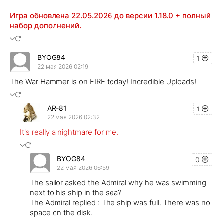
Игра обновлена 22.05.2026 до версии 1.18.0 + полный
набор дополнений.
BYOG84
1
22 мая 2026 02:19
The War Hammer is on FIRE today! Incredible Uploads!
AR-81
1
22 мая 2026 02:32
It's really a nightmare for me.
BYOG84
0
22 мая 2026 06:59
The sailor asked the Admiral why he was swimming
next to his ship in the sea?
The Admiral replied : The ship was full. There was no
space on the disk.