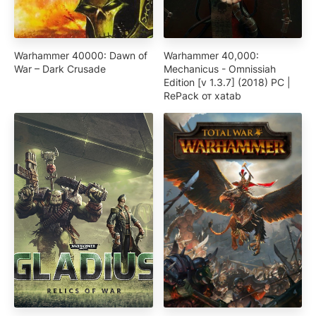
Warhammer 40000: Dawn of
Warhammer 40,000:
War – Dark Crusade
Mechanicus - Omnissiah
Edition [v 1.3.7] (2018) PC |
RePack от xatab