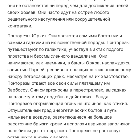
они не остановятся ни перед чем для достижения целей
своих хозяев. Они часто идут на острие любого
решительного наступления или сокрушительной
контратаки.
Понторезы (Орки). Они являются самыми богатыми и
самыми гадкими из их воинственной породы. Понторезы
путешествуют по галактике, участвуя в актах подлого
пиратства и бессмысленного вандализма. Они
нанимаются, как наемники, в банды Орков, наслаждаясь
завистью Парней, ревниво относящихся к их роскошному
набору потрясающих дакк. Несмотря на их хвастовство,
Понторезы отдают все свои силы платящему им
Варбоссу. Они смертоносны в перестрелках, высадках
на планету и тому подобных действиях - банда
Понторезов открывающая огонь не что иное, как стихия.
Оглушительный град энергетических болтов и пуль
мелькает в воздухе, разлетающиеся на большое
расстояние брызги крови и всполохи взрывов заполняют
поле битвы до тех пор, пока Понторезы не растопчут
оставшихся в живых врагов.