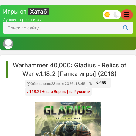
Игры от
Хатаб
Лучшие торрент игры!
Warhammer 40,000: Gladius - Relics of
War v.1.18.2 [Папка игры] (2018)
459
Обновлено:
23 июл 2026, 13:45
Папка игры
v 1.18.2 [Новая Версия] на Русском