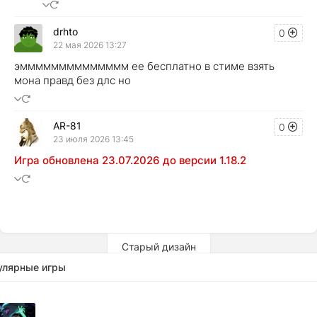
drhto
0
22 мая 2026 13:27
эмммммммммммммм ее бесплатно в стиме взять
мона правд без длс но
AR-81
0
23 июля 2026 13:45
Игра обновлена 23.07.2026 до версии 1.18.2
Старый дизайн
улярные игры