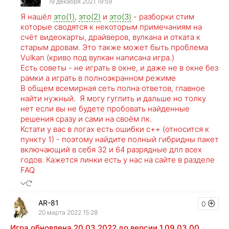
19 декабря 2021 19:59
Я нашёл
это(1)
,
это(2)
и
это(3)
- разборки стим
которые сводятся к некоторым примечаниям на
счёт видеокарты, драйверов, вулкана и отката к
старым дровам. Это также может быть проблема
Vulkan (криво под вулкан написана игра.)
Есть советы - не играть в окне, и даже не в окне без
рамки а играть в полноэкранном режиме
В общем всемирная сеть полна ответов, главное
найти нужный. Я могу гуглить и дальше но толку
нет если вы не будете пробовать найденные
решения сразу и сами на своём пк.
Кстати у вас в логах есть ошибки с++ (относится к
пункту 1) - поэтому найдите полный гибридны пакет
включающий в себя 32 и 64 разрядные длл всех
годов. Кажется линки есть у нас на сайте в разделе
FAQ
AR-81
0
20 марта 2022 15:28
Игра обновлена 20.03.2022 до версии 1.09.03.00