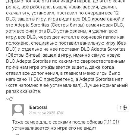
Дерьмо полное эта публикация народ, до этого качал
репак, всё работало, вышла новая версия, удалил,
скачал эту, установил, поставил по очереди все 12
DLC, зашел в игру, игра видит все DLC кроме одной и
это Adepta Sororitas (Сёстры битвы) самая новая DLC,
хотя все они и эта DLC установлены, я удалил всю
игру, все DLC, через деинсталл в корневой папке как
положено, специально поставил ванильную игру (без
DLC) и отдельно на неё поставил DLC Adepta Sororitas
(Сёстры битвы), зашел в игру, именно самую новую
DLC Adepta Sororitas по каким-то сверхестественным
причинам игра отказывается видеть, даже когда
ставил все дополнения, в главном меню игры было
написано 11 DLC приобретено, а Adepta Sororitas нет
(хотя напомню я её устанавливал). Лучше нормальный
репак скачайте.
IBarbossI
1
21 января 2023 17:01
Тоже самое длц с сорками после обновы(1.11.01)
устанавливается,но игра его не видит