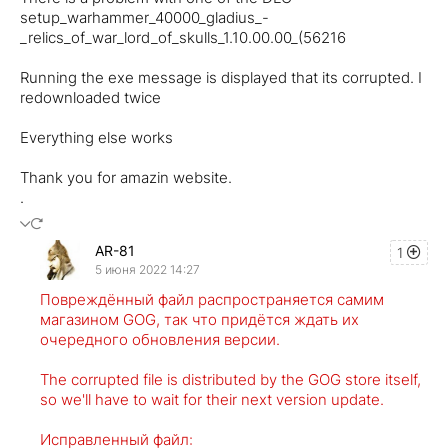
setup_warhammer_40000_gladius_-
_relics_of_war_lord_of_skulls_1.10.00.00_(56216
Running the exe message is displayed that its corrupted. I
redownloaded twice
Everything else works
Thank you for amazin website.
.
AR-81
1
5 июня 2022 14:27
Повреждённый файл распространяется самим
магазином GOG, так что придётся ждать их
очередного обновления версии.
The corrupted file is distributed by the GOG store itself,
so we'll have to wait for their next version update.
Исправленный файл: