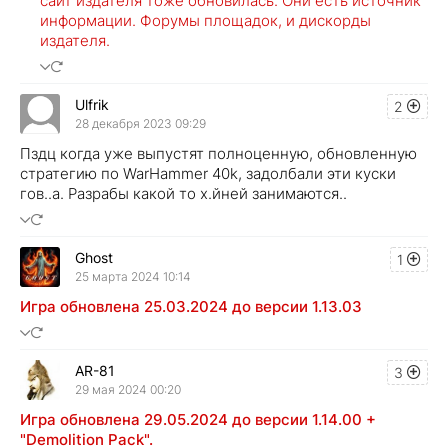
сайт издателя тоже обновилась. Они есть источник
информации. Форумы площадок, и дискорды
издателя.
Ulfrik
2
28 декабря 2023 09:29
Пздц когда уже выпустят полноценную, обновленную
стратегию по WarHammer 40k, задолбали эти куски
гов..а. Разрабы какой то х.йней занимаются..
Ghost
1
25 марта 2024 10:14
Игра обновлена 25.03.2024 до версии 1.13.03
AR-81
3
29 мая 2024 00:20
Игра обновлена 29.05.2024 до версии 1.14.00 +
"Demolition Pack".