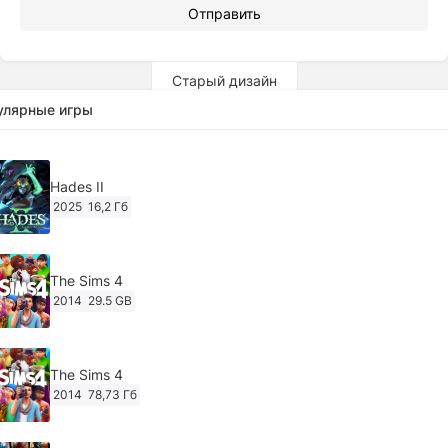
Отправить
Старый дизайн
улярные игры
Hades II
2025
16,2 Гб
The Sims 4
2014
29.5 GB
The Sims 4
2014
78,73 Гб