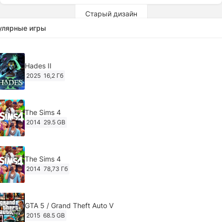
Старый дизайн
улярные игры
Hades II
2025
16,2 Гб
The Sims 4
2014
29.5 GB
The Sims 4
2014
78,73 Гб
GTA 5 / Grand Theft Auto V
2015
68.5 GB