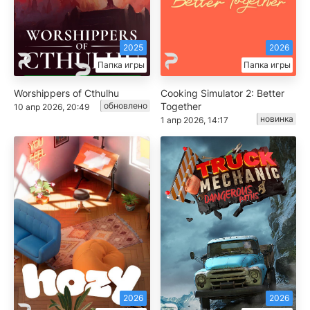
2025
2026
Папка игры
Папка игры
Worshippers of Cthulhu
Cooking Simulator 2: Better
обновлено
Together
10 апр 2026, 20:49
новинка
1 апр 2026, 14:17
2026
2026