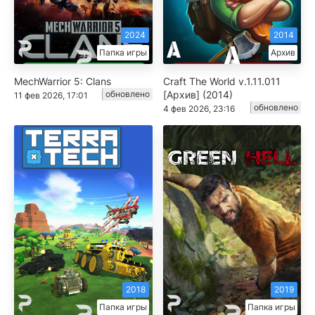
2024
2014
Папка игры
Архив
MechWarrior 5: Clans
Craft The World v.1.11.011
обновлено
[Архив] (2014)
11 фев 2026, 17:01
обновлено
4 фев 2026, 23:16
2018
2019
Папка игры
Папка игры