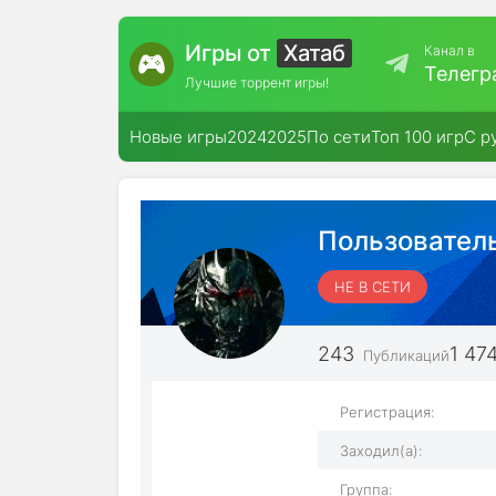
Игры от
Хатаб
Канал в
Телегр
Лучшие торрент игры!
Новые игры
2024
2025
По сети
Топ 100 игр
С р
Пользователь
НЕ В СЕТИ
243
1 47
Публикаций
Регистрация:
Заходил(а):
Группа: