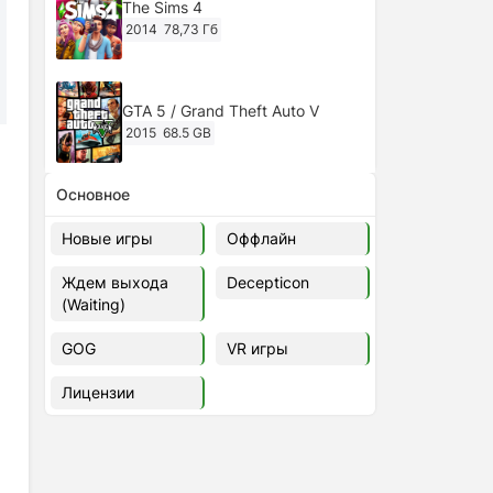
The Sims 4
2014
78,73 Гб
GTA 5 / Grand Theft Auto V
2015
68.5 GB
Основное
Ghost of Tsushima: Director's Cut
v.1053.8.1023.1614 [RePack
Новые игры
Оффлайн
Decepticon] (2024)
2024
38.5 gb
Ждем выхода
Decepticon
(Waiting)
Cyberpunk 2077
2020
49.4 GB
GOG
VR игры
Лицензии
Ghost of Tsushima: Director's Cut
v.1053.9.0623.1807 [Папка
игры] (2020-2024)
2020-2024
68,09 Гб