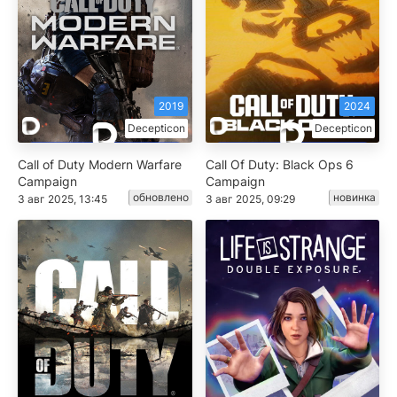
2019
2024
Decepticon
Decepticon
Call of Duty Modern Warfare
Call Of Duty: Black Ops 6
Campaign
Campaign
обновлено
новинка
3 авг 2025, 13:45
3 авг 2025, 09:29