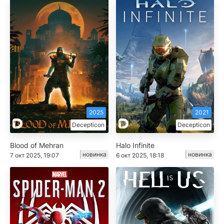
2025
2021
Decepticon
Decepticon
Blood of Mehran
Halo Infinite
новинка
новинка
7 окт 2025, 19:07
6 окт 2025, 18:18