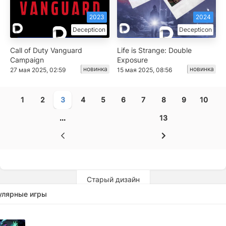
2023
2024
Decepticon
Decepticon
Call of Duty Vanguard
Life is Strange: Double
Campaign
Exposure
новинка
новинка
27 мая 2025, 02:59
15 мая 2025, 08:56
1
2
3
4
5
6
7
8
9
10
...
13
Старый дизайн
улярные игры