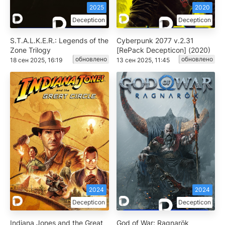
2025
2020
Decepticon
Decepticon
S.T.A.L.K.E.R.: Legends of the
Cyberpunk 2077 v.2.31
Zone Trilogy
[RePack Decepticon] (2020)
обновлено
обновлено
18 сен 2025, 16:19
13 сен 2025, 11:45
2024
2024
Decepticon
Decepticon
Indiana Jones and the Great
God of War: Ragnarök