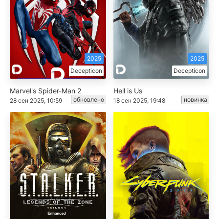
2025
2025
Decepticon
Decepticon
Marvel's Spider-Man 2
Hell is Us
обновлено
новинка
28 сен 2025, 10:59
18 сен 2025, 19:48