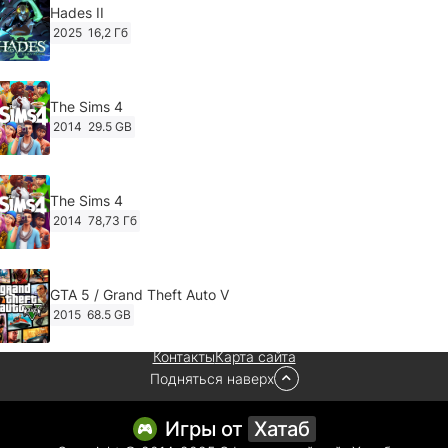
Hades II
2025
16,2 Гб
The Sims 4
2014
29.5 GB
The Sims 4
2014
78,73 Гб
GTA 5 / Grand Theft Auto V
2015
68.5 GB
Контакты
Карта сайта
Подняться наверх
Ghost of Tsushima: Director's Cut v.1053.8.1023.1614
[RePack Decepticon] (2024)
2024
38.5 gb
Игры от
Хатаб