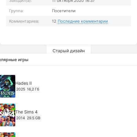
Заходил(а):
11 октября 2020 16:37
Группа:
Посетители
Комментариев:
12
Последние комментарии
Старый дизайн
улярные игры
Hades II
2025
16,2 Гб
The Sims 4
2014
29.5 GB