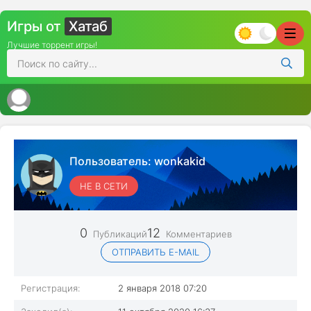
Игры от
Хатаб
Лучшие торрент игры!
Пользователь:
wonkakid
НЕ В СЕТИ
0
12
Публикаций
Комментариев
ОТПРАВИТЬ E-MAIL
Регистрация:
2 января 2018 07:20