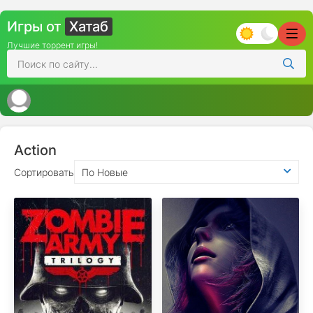
Игры от
Хатаб
Лучшие торрент игры!
Action
Сортировать
По Новые