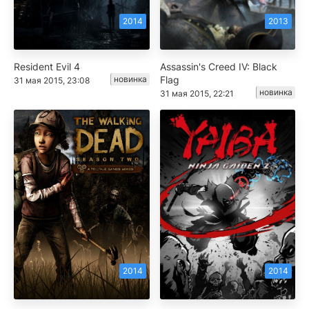
2014
2013
Resident Evil 4
Assassin's Creed IV: Black
новинка
Flag
31 мая 2015, 23:08
новинка
31 мая 2015, 22:21
2014
2014