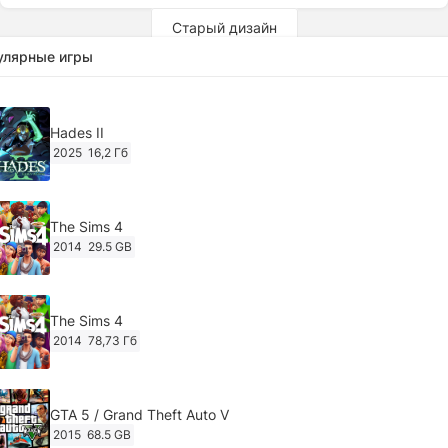
Старый дизайн
улярные игры
Hades II
2025
16,2 Гб
The Sims 4
2014
29.5 GB
The Sims 4
2014
78,73 Гб
GTA 5 / Grand Theft Auto V
2015
68.5 GB