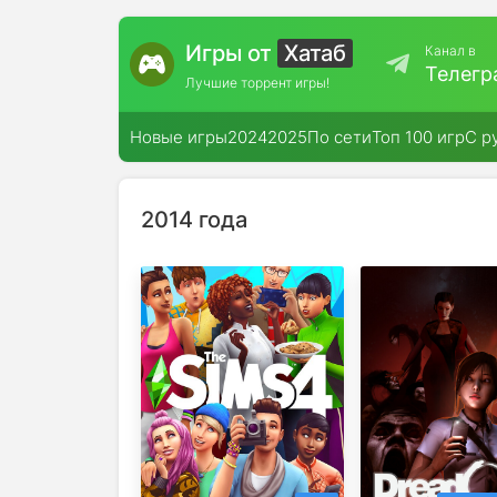
Игры от
Хатаб
Канал в
Телегр
Лучшие торрент игры!
Новые игры
2024
2025
По сети
Топ 100 игр
С р
2014 года