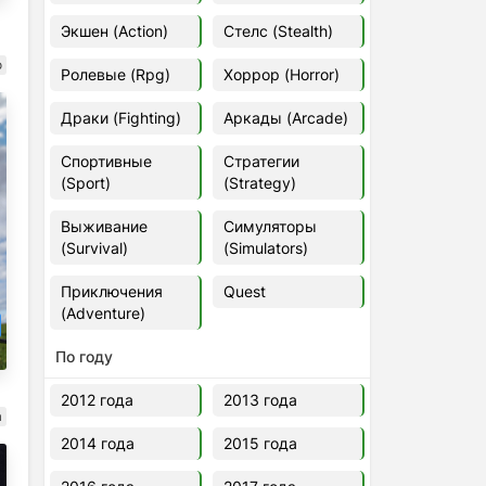
Euro Truck Simulator 2 v.1.60.1.7s
Экшен (Action)
Стелс (Stealth)
[Папка игры] (2012)
2012
37,77 Гб
о
Ролевые (Rpg)
Хоррор (Horror)
Драки (Fighting)
Аркады (Arcade)
Forza Horizon 5 v.688.044
[Папка игры] (2021)
Спортивные
Стратегии
2021
176,66 Гб
(Sport)
(Strategy)
Выживание
Симуляторы
V Rising
(Survival)
(Simulators)
2024
3.4 gb
Приключения
Quest
(Adventure)
По году
2012 года
2013 года
а
2014 года
2015 года