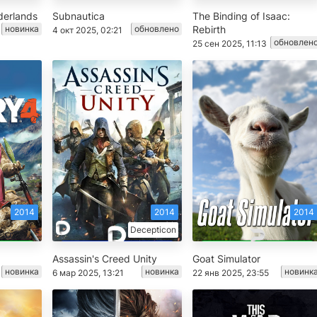
derlands
Subnautica
The Binding of Isaac:
новинка
обновлено
Rebirth
4 окт 2025, 02:21
обновлен
25 сен 2025, 11:13
2014
2014
2014
Decepticon
Assassin's Creed Unity
Goat Simulator
новинка
новинка
новинк
6 мар 2025, 13:21
22 янв 2025, 23:55