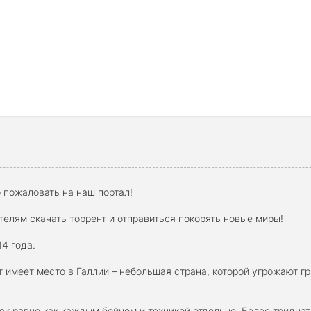
 пожаловать на наш портал!
лям скачать торрент и отправиться покорять новые миры!
4 года.
южет имеет место в Галлии – небольшая страна, которой угрожают
к равно как каждым бойцом и техникой отдельно. Более тридца