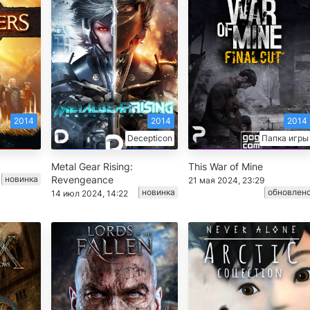
2014
2014
2014
Decepticon
Папка игры
Metal Gear Rising:
This War of Mine
новинка
Revengeance
21 мая 2024, 23:29
новинка
обновлен
14 июл 2024, 14:22