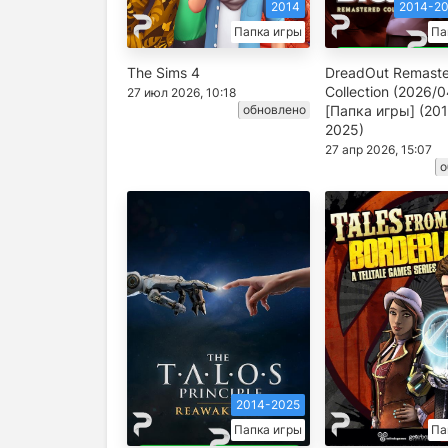
2014
2014-20
Папка игры
Па
The Sims 4
DreadOut Remast
Collection (2026/0
27 июл 2026, 10:18
обновлено
[Папка игры] (20
2025)
27 апр 2026, 15:07
о
2014-2025
Папка игры
Па