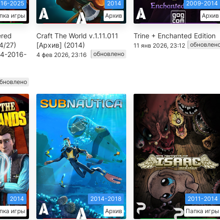
16-2025
2014
2009-2014
пка игры
Архив
Архив
ered
Craft The World v.1.11.011
Trine + Enchanted Edition
4/27)
[Архив] (2014)
обновлен
11 янв 2026, 23:12
14-2016-
обновлено
4 фев 2026, 23:16
бновлено
2014
2014-2018
2011-2014
пка игры
Архив
Папка игры