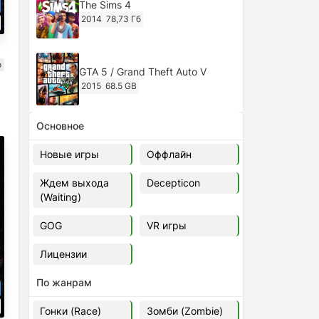
The Sims 4
2014
78,73 Гб
о
GTA 5 / Grand Theft Auto V
2015
68.5 GB
Основное
Ghost of Tsushima: Director's Cut
v.1053.8.1023.1614 [RePack
Новые игры
Оффлайн
Decepticon] (2024)
2024
38.5 gb
Ждем выхода
Decepticon
(Waiting)
Cyberpunk 2077
2020
49.4 GB
GOG
VR игры
Лицензии
Ghost of Tsushima: Director's Cut
v.1053.9.0623.1807 [Папка
По жанрам
игры] (2020-2024)
2020-2024
68,09 Гб
Гонки (Race)
Зомби (Zombie)