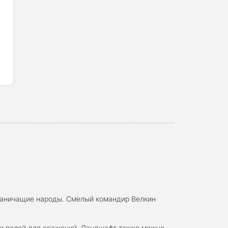
 граничащие народы. Смелый командир Велкин
ти полей для сражений. Ландшафт также можно