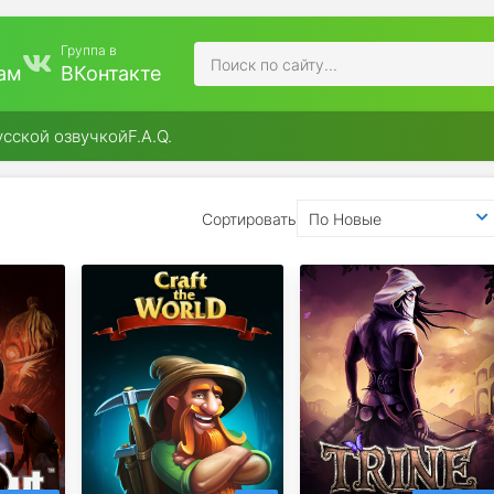
Группа в
ам
ВКонтакте
усской озвучкой
F.A.Q.
Сортировать
По Новые