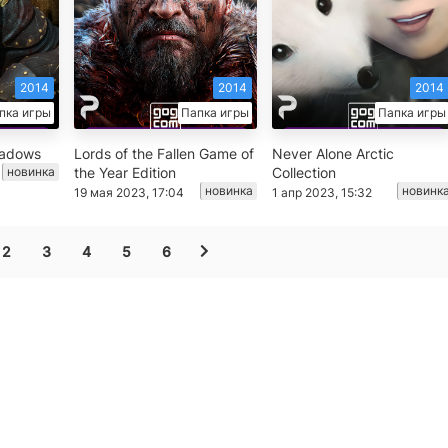
2014
2014
2014
пка игры
Папка игры
Папка игры
hadows
Lords of the Fallen Game of
Never Alone Arctic
новинка
the Year Edition
Collection
новинка
новинк
19 мая 2023, 17:04
1 апр 2023, 15:32
2
3
4
5
6