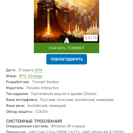
3,31 Гб
СКАЧАТЬ .TORRENT
ПОБЛАГОДАРИТЬ
Дата:
31 марта
2014
Жанр:
RPG
,
Strategy
Разработчик:
Triumph Studios
Издатель:
Paradox Interactive
Тип издания:
Портативная версия в архиве (Steam)
Язык интерфейса:
Русский, польский, английский, немецкий,
французский
Язык речи:
Английский, немецкий
Обход защиты:
CODEX
СИСТЕМНЫЕ ТРЕБОВАНИЯ
Операционная система:
Windows XP и выше
Процессор:
Intel Core 2 Duo E6600 2,4 ГГц / AMD Athlon 64 X2 5000+