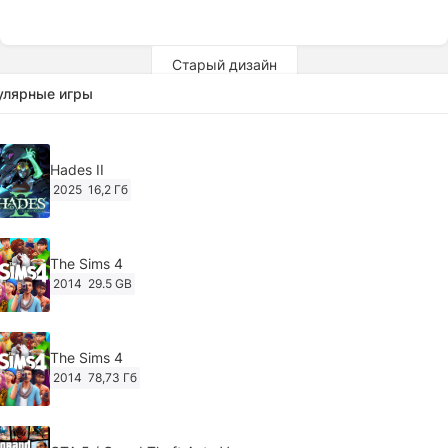
Старый дизайн
улярные игры
Hades II
2025
16,2 Гб
The Sims 4
2014
29.5 GB
The Sims 4
2014
78,73 Гб