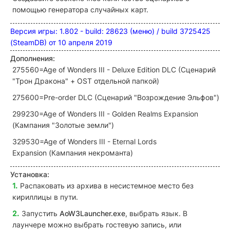
помощью генератора случайных карт.
Версия игры: 1.802 - build: 28623 (меню) / build 3725425
(SteamDB) от 10 апреля 2019
Дополнения:
275560=Age of Wonders III - Deluxe Edition DLC (Сценарий
"Трон Дракона" + OST отдельной папкой)
275600=Pre-order DLC (Сценарий "Возрождение Эльфов")
299230=Age of Wonders III - Golden Realms Expansion
(Кампания "Золотые земли")
329530=Age of Wonders III - Eternal Lords
Expansion (Кампания некроманта)
Установка:
Распаковать из архива в несистемное место без
кириллицы в пути.
Запустить
AoW3Launcher.exe
, выбрать язык. В
лаунчере можно выбрать гостевую запись, или