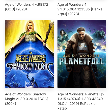
Age of Wonders 4 v.98172
Age of Wonders 4
[GOG] (2023)
v.1.015.004.123535 [Папка
игры] (2023)
Age of Wonders: Shadow
Age of Wonders: Planetfall [v
Magic v1.30.0.2616 [GOG]
1.315 (40740)-1.303.43249 +
(2004)
DLCs] (2019) RePack от
xatab