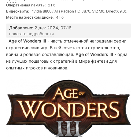
2,6 ГГц
Оперативная память:
2 Гб
Видеокарта:
nVidia 8800 / ATi Radeon HD 3870, 512 Мб, DirectX 9.0c
Место на жестком диске:
4 Гб
Добавлено:
2 дек 2024, 07:16
показать подробности
Age of Wonders III
- часть отмеченной наградами серии
стратегических игр. В ней сочетаются строительство,
война и ролевая составляющая.
Age of Wonders III
- одна
из лучших пошаговых стратегий в мире фэнтези для
опытных игроков и новичков.