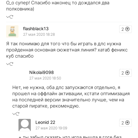
О_о супер! Спасибо наконец то дождался два
полковника)
flashblack13
2
27 мая 2020 18:28
Я так понимаю для того что бы играть в длс нужна
пройденная основная сюжетная линия? хатаб феникс
куб спасибо
Nikolai9098
2
27 мая 2020 18:50
Нет, не нужна, оба длс запускаются отдельно, я
прошел на оффлайн активации, кстати оптимизация
на последней версии значительно лучше, чем на
старой пиратке, рекомендую.
Leonid 22
2
27 мая 2020 19:09
+ ты забыл сказать что игра вышла в гоге без