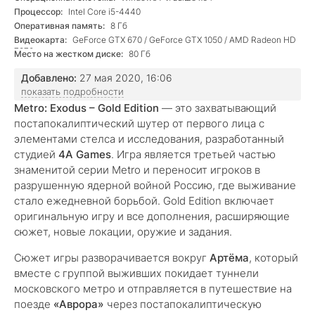
Процессор:
Intel Core i5-4440
Оперативная память:
8 Гб
Видеокарта:
GeForce GTX 670 / GeForce GTX 1050 / AMD Radeon HD
7870
Место на жестком диске:
80 Гб
Добавлено:
27 мая 2020, 16:06
показать подробности
Metro: Exodus – Gold Edition
— это захватывающий
постапокалиптический шутер от первого лица с
элементами стелса и исследования, разработанный
студией
4A Games
. Игра является третьей частью
знаменитой серии Metro и переносит игроков в
разрушенную ядерной войной Россию, где выживание
стало ежедневной борьбой. Gold Edition включает
оригинальную игру и все дополнения, расширяющие
сюжет, новые локации, оружие и задания.
Сюжет игры разворачивается вокруг
Артёма
, который
вместе с группой выживших покидает туннели
московского метро и отправляется в путешествие на
поезде
«Аврора»
через постапокалиптическую