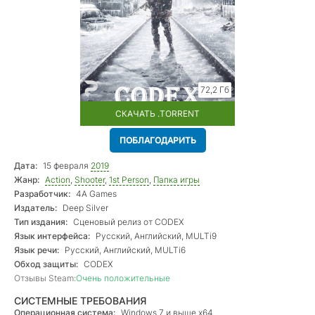
72,2 Гб
СКАЧАТЬ .TORRENT
ПОБЛАГОДАРИТЬ
Дата:
15 февраля
2019
Жанр:
Action
,
Shooter
,
1st Person
,
Папка игры
Разработчик:
4A Games
Издатель:
Deep Silver
Тип издания:
Сценовый релиз от CODEX
Язык интерфейса:
Русский, Английский, MULTi9
Язык речи:
Русский, Английский, MULTi6
Обход защиты:
CODEX
Отзывы Steam:
Очень положительные
СИСТЕМНЫЕ ТРЕБОВАНИЯ
Операционная система:
Windows 7 и выше х64