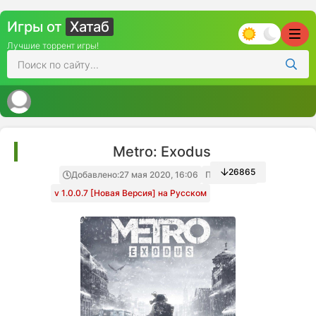
Игры от
Хатаб
Лучшие торрент игры!
Metro: Exodus
26865
Добавлено:
27 мая 2020, 16:06
Папка игры
v 1.0.0.7 [Новая Версия] на Русском