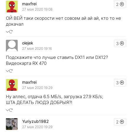
maxfrei
2
27 мая 2020 19:08
ОЙ ВЕЙ таки скорости нет совсем ай ай ай, кто то не
докачал
olejek
3
27 мая 2020 19:16
Подскажите что лучше ставить DX11 или DX12?
Видеокарта RX 470
maxfrei
3
27 мая 2020 19:29
Ну аллес, отдача 6.5 МБ/s, загрузка 27.9 КБ/s;
ШТА ДЕЛАТЬ ЛЮДЭ ДОБРЫЯ?!
Yuriyzub1982
2
27 мая 2020 19:29