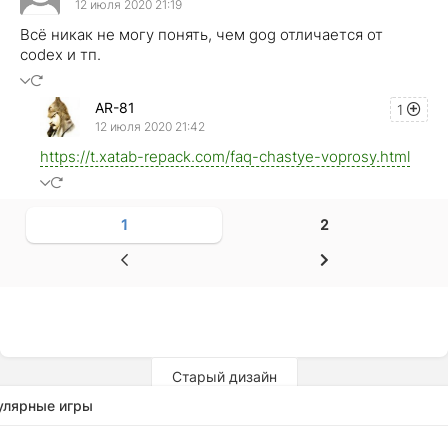
12 июля 2020 21:19
Всё никак не могу понять, чем gog отличается от
codex и тп.
AR-81
1
12 июля 2020 21:42
https://t.xatab-repack.com/faq-chastye-voprosy.html
1
2
Старый дизайн
улярные игры