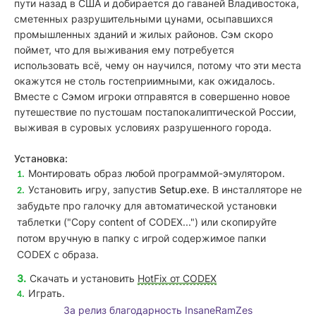
пути назад в США и добирается до гаваней Владивостока,
сметенных разрушительными цунами, осыпавшихся
промышленных зданий и жилых районов. Сэм скоро
поймет, что для выживания ему потребуется
использовать всё, чему он научился, потому что эти места
окажутся не столь гостеприимными, как ожидалось.
Вместе с Сэмом игроки отправятся в совершенно новое
путешествие по пустошам постапокалиптической России,
выживая в суровых условиях разрушенного города.
Установка:
Монтировать образ любой программой-эмулятором.
Установить игру, запустив
Setup.exe
. В инсталляторе не
забудьте про галочку для автоматической установки
таблетки ("Copy content of CODEX...") или скопируйте
потом вручную в папку с игрой содержимое папки
CODEX с образа.
Скачать и установить
HotFix от CODEX
Играть.
За релиз благодарность InsaneRamZes