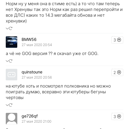
Норм ну у меня она в стиме есть) а то что там теперь
нет Хренувы так это Норм как раз решил перепройти и
все ДЛС) каких то 14.3 мегабайта обнова и нет
хренувки)
BMW56
3
27 мая 2020 20:54
а чё не GOG версия ?? я скачал уже от GOG.
quinstoune
2
27 мая 2020 20:56
на ютубе хоть и посмотрел полковника но можно
поиграть думаю, всеравно эти ютуберы бегуны
чертовы
ge726qf
3
27 мая 2020 21:00