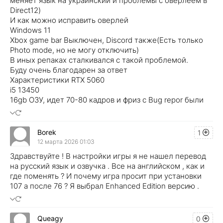
меняет язык на украинский и проблемы с оверлеем в
Direct12)
И как можно исправить оверлей
Windows 11
Xbox game bar Выключен, Discord также(Есть только
Photo mode, но не могу отключить)
В иных репаках сталкивался с такой проблемой.
Буду очень благодарен за ответ
Характеристики RTX 5060
i5 13450
16gb ОЗУ, идет 70-80 кадров и фриз с Bug repor были
Borek
1
12 марта 2026 01:03
Здравствуйте ! В настройки игры я не нашел перевод
на русский язык и озвучка . Все на английском , как и
где поменять ? И почему игра просит при установки
107 а после 76 ? Я выбрал Enhanced Edition версию .
Queagy
0