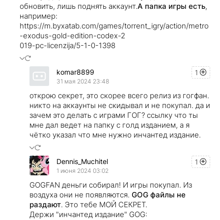
обновить, лишь поднять аккаунт.
А папка игры есть
,
например:
https://m.byxatab.com/games/torrent_igry/action/metro
-exodus-gold-edition-codex-2
019-pc-licenzija/5-1-0-1398
komar8899
1
31 мая 2024 23:48
открою секрет, это скорее всего релиз из гогфан.
никто на аккаунты не скидывал и не покупал. да и
зачем это делать с играми ГОГ? ссылку что ты
мне дал ведет на папку с голд изданием, а я
чётко указал что мне нужно инчантед издание.
Dennis_Muchitel
1
1 июня 2024 03:02
GOGFAN деньги собирал! И игры покупал. Из
воздуха они не появляются.
GOG файлы не
раздают
. Это тебе МОЙ СЕКРЕТ.
Держи "инчантед издание" GOG: