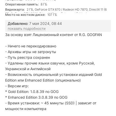
Оперативная память:
8 ГБ
Видеокарта:
2 ГБ, GeForce GTX 670 / Radeon HD 7870, DirectX 11 (6
ГБ, GeForce RTX 2060, DirectX 12 для Enhanced Edition)
Место на жестком диске:
107 ГБ
Добавлено:
7 мая 2024, 08:44
показать подробности
За основу взят Лицензионный контент от R.G. GOGFAN
- Ничего не перекодировано
- Архивы игры не затронуты
- Путь реестра сохранен
- Удалены прочие языки озвучки, кроме Русской,
Украинской и Английской
- Возможность опциональной установки изданий Gold
Edition или Enhanced Edition (опционально)
- Версии игр:
* Gold Edition: 1.0.8.39 по GOG
* Enhanced Edition 3.0.8.39 по GOG
- Время установки: ~ 45 минуты (SSD) | зависит от
мощности компьютера