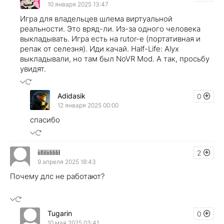
10 января 2025 13:47
Игра для владельцев шлема виртуальной
реальности. Это вряд-ли. Из-за одного человека
выкладывать. Игра есть на rutor-е (портативная и
репак от селезня). Иди качай. Half-Life: Alyx
выкладывали, но там был NoVR Mod. А так, просьбу
увидят.
Adidasik
0
12 января 2025 00:00
спасибо
iilliliilililil
2
9 апреля 2025 18:43
Почему длс не работают?
Tugarin
0
10 мая 2025 03:41