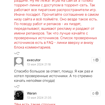
раздаче. Ну не лежат игры на сайтах а только
торрент-линки с доступом в торрент-сеть. Так
работают все пиратские распространители игр.
Иначе посадют. Прочитайте соглашение в самом
низу сайта и всё поймёте. Оно везде такое есть.
По поводу работ и репаков - их пиздят,
переделывают, вшивают рекламу и раздают от
имени репакеров. Так что лучше качайте с
проверенных источников. Список проверенных
источников есть в FAQ - линки вверху и внизу
блока комментариев.
executor
1
13 мая 2024 21:18
Спасибо большое за ответ, поищу. Я как раз и
хотел проверенные источники. А то стремно
качать непойми откуда)
Waran
0
13 мая 2024 21:35
ТАм есть такие строчки