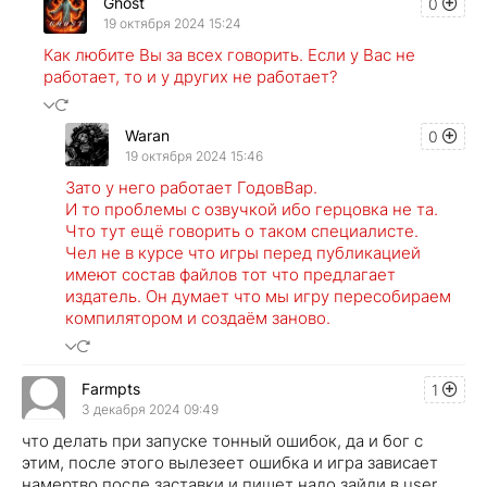
Ghost
0
19 октября 2024 15:24
Как любите Вы за всех говорить. Если у Вас не
работает, то и у других не работает?
Waran
0
19 октября 2024 15:46
Зато у него работает ГодовВар.
И то проблемы с озвучкой ибо герцовка не та.
Что тут ещё говорить о таком специалисте.
Чел не в курсе что игры перед публикацией
имеют состав файлов тот что предлагает
издатель. Он думает что мы игру пересобираем
компилятором и создаём заново.
Farmpts
1
3 декабря 2024 09:49
что делать при запуске тонный ошибок, да и бог с
этим, после этого вылезеет ошибка и игра зависает
намертво после заставки и пишет надо зайди в user