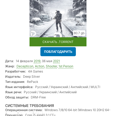
80.7 gb
СКАЧАТЬ .TORRENT
ПОБЛАГОДАРИТЬ
Дата:
14 февраля
2019
, 06 мая
2021
Жанр:
Decepticon
,
Action
,
Shooter
,
1st Person
Разработчик:
4A Games
Издатель:
Deep Silver
Тип издания:
RePack
Язык интерфейса:
Русский / Украинский / Английский / MULTI
Язык речи:
Русский / Украинский / Английский
Обход защиты:
DRM-Free
СИСТЕМНЫЕ ТРЕБОВАНИЯ
Операционная система:
Windows 7/8/10 64-bit (Windows 10 20H2 64-
бит для Enhanced Edition)
Процессор:
Core i5-4440 3.1 ГГц