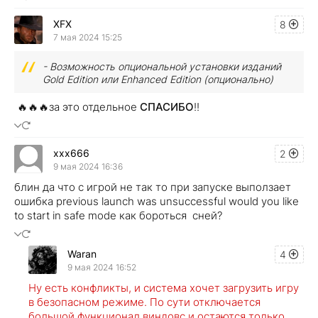
XFX
8
7 мая 2024 15:25
- Возможность опциональной установки изданий
Gold Edition или Enhanced Edition (опционально)
🔥🔥🔥
за это отдельное
СПАСИБО
!!
xxx666
2
9 мая 2024 16:36
блин да что с игрой не так то при запуске выползает
ошибка previous launch was unsuccessful would you like
to start in safe mode как бороться сней?
Waran
4
9 мая 2024 16:52
Ну есть конфликты, и система хочет загрузить игру
в безопасном режиме. По сути отключается
большой функционал виндовс и остаются только