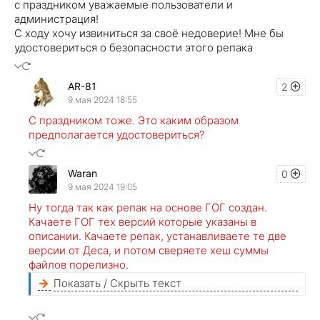
с праздником уважаемые пользователи и
администрация!
С ходу хочу извиниться за своё недоверие! Мне бы
удостовериться о безопасности этого репака
AR-81
2
9 мая 2024 18:55
С праздником тоже. Это каким образом
предполагается удостовериться?
Waran
0
9 мая 2024 19:05
Ну тогда так как репак на основе ГОГ создан.
Качаете ГОГ тех версий которые указаны в
описании. Качаете репак, устанавливаете те две
версии от Деса, и потом сверяете хеш суммы
файлов порелизно.
Показать / Скрыть текст