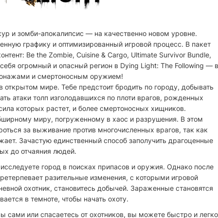
ур и зомби-апокалипсис — на качественно новом уровне.
енную графику и оптимизированный игровой процесс. В пакет
нт: Be the Zombie, Cuisine & Cargo, Ultimate Survivor Bundle,
себя огромный и опасный регион в Dying Light: The Following — 
сонажами и смертоносным оружием!
ь в открытом мире. Тебе предстоит бродить по городу, добывать
ать атаки толп изголодавшихся по плоти врагов, рожденных
сила которых растет, и более смертоносных хищников.
ширному миру, погруженному в хаос и разрушения. В этом
оться за выживание против многочисленных врагов, так как
ожает. Зачастую единственный способ заполучить драгоценные
ных до отчаяния людей.
 исследуете город в поисках припасов и оружия. Однако после
ретерпевает разительные изменения, с которыми игровой
дневной охотник, становитесь добычей. Зараженные становятся
ается в темноте, чтобы начать охоту.
ы сами или спасаетесь от охотников, вы можете быстро и легко