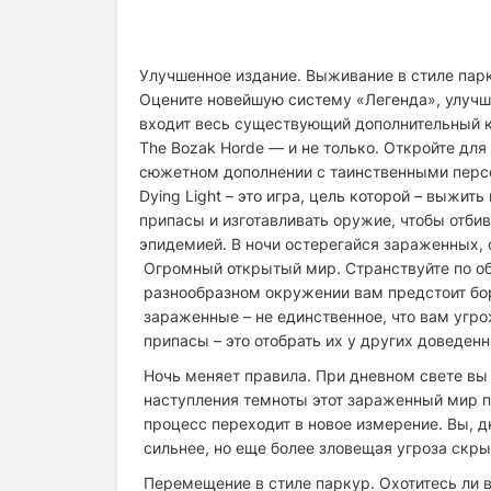
Улучшенное издание. Выживание в стиле парк
Оцените новейшую систему «Легенда», улучш
входит весь существующий дополнительный конте
The Bozak Horde — и не только. Откройте для 
сюжетном дополнении с таинственными пер
Dying Light – это игра, цель которой – выжит
припасы и изготавливать оружие, чтобы отбив
эпидемией. В ночи остерегайся зараженных, 
Огромный открытый мир. Странствуйте по об
разнообразном окружении вам предстоит бор
зараженные – не единственное, что вам угр
припасы – это отобрать их у других доведен
Ночь меняет правила. При дневном свете вы
наступления темноты этот зараженный мир п
процесс переходит в новое измерение. Вы, 
сильнее, но еще более зловещая угроза скрыв
Перемещение в стиле паркур. Охотитесь ли в