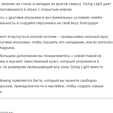
залезая на стены и нападая на врагов сверху. Dying Light дает
стречавшуюся в играх с открытым миром.
есь с другими игроками в экстремальных условиях зомби-
льность и создайте персонажа на свой вкус благодаря
жет вторгнуться ночной охотник – чрезвычайно сильный враг,
угими игроками, чтобы отразить это нападение, или встретьтес
Харрана.
ом большом дополнении вы познакомитесь с новой главой из
ина и изучите таинственный культ, который укоренился в
, по размерам превышающей все зоны Dying Light вместе
ollowing появляется багги, который вы можете свободно
 оружие, принадлежности и наклейки, чтобы создать самую
х.