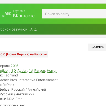
Группа в
ам
ВКонтакте
усской озвучкой
F.A.Q.
50324
.50.0 [Новая Версия] на Русском
евраля
2016
pticon
,
3D
,
Action
,
1st Person
,
Horror
к:
Techland
arner Bros. Interactive Entertainment
:
RePack
фейса:
Русский / Английский
Русский / Английский
иты:
DRM-Free
Е ТРЕБОВАНИЯ