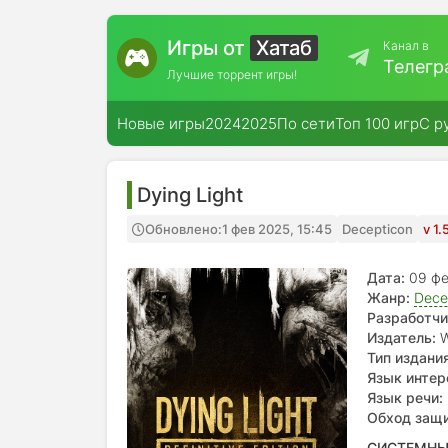
Игры от
Хатаб
Канал в
Телегр
Лучшие торрент игры!
Новые игры
2024
2025
По сети
Топ 100 игр
С р
Dying Light
Обновлено:
1 фев 2025, 15:45
Decepticon
v 1
Дата:
09 ф
Жанр:
Dece
Разработчи
Издатель:
W
Тип издания
Язык интер
Язык речи:
Обход защ
СИСТЕМНЫ