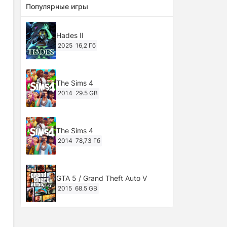
Популярные игры
Hades II
2025
16,2 Гб
The Sims 4
2014
29.5 GB
The Sims 4
2014
78,73 Гб
GTA 5 / Grand Theft Auto V
2015
68.5 GB
Ghost of Tsushima: Director's Cut