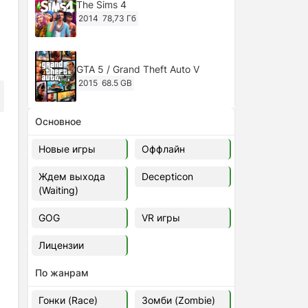
The Sims 4
2014
78,73 Гб
GTA 5 / Grand Theft Auto V
2015
68.5 GB
Основное
Ghost of Tsushima: Director's Cut
v.1053.8.1023.1614 [RePack
Новые игры
Оффлайн
Decepticon] (2024)
2024
38.5 gb
Ждем выхода
Decepticon
(Waiting)
Cyberpunk 2077
2020
49.4 GB
GOG
VR игры
Лицензии
Ghost of Tsushima: Director's Cut
v.1053.9.0623.1807 [Папка
По жанрам
игры] (2020-2024)
2020-2024
68,09 Гб
Гонки (Race)
Зомби (Zombie)