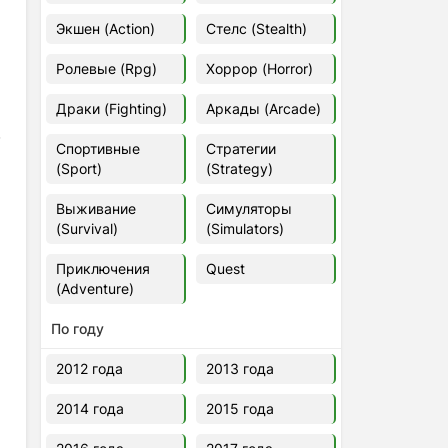
Euro Truck Simulator 2 v.1.60.1.7s
Экшен (Action)
Стелс (Stealth)
[Папка игры] (2012)
2012
37,77 Гб
Ролевые (Rpg)
Хоррор (Horror)
Драки (Fighting)
Аркады (Arcade)
Forza Horizon 5 v.688.044
[Папка игры] (2021)
в
Спортивные
Стратегии
2021
176,66 Гб
(Sport)
(Strategy)
Выживание
Симуляторы
V Rising
(Survival)
(Simulators)
2024
3.4 gb
Приключения
Quest
(Adventure)
По году
2012 года
2013 года
2014 года
2015 года