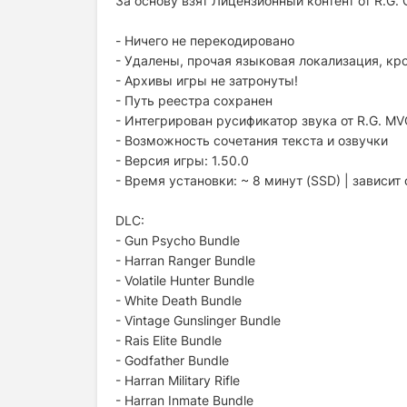
За основу взят Лицензионный контент от R.G
- Ничего не перекодировано
- Удалены, прочая языковая локализация, кро
- Архивы игры не затронуты!
- Путь реестра сохранен
- Интегрирован русификатор звука от R.G. MVO
- Возможность сочетания текста и озвучки
- Версия игры: 1.50.0
- Время установки: ~ 8 минут (SSD) | зависи
DLC:
- Gun Psycho Bundle
- Harran Ranger Bundle
- Volatile Hunter Bundle
- White Death Bundle
- Vintage Gunslinger Bundle
- Rais Elite Bundle
- Godfather Bundle
- Harran Military Rifle
- Harran Inmate Bundle