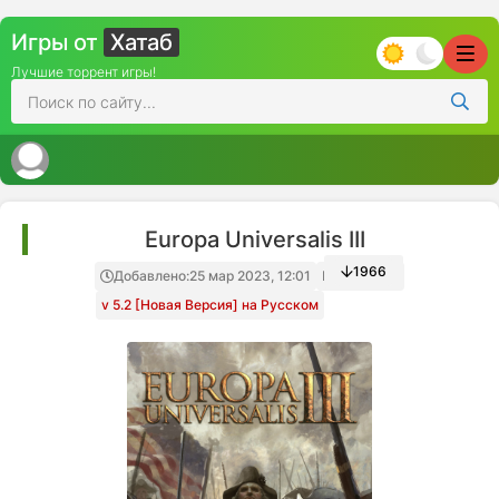
Игры от
Хатаб
Лучшие торрент игры!
Europa Universalis III
1966
Добавлено:
25 мар 2023, 12:01
Папка игры
v 5.2 [Новая Версия] на Русском