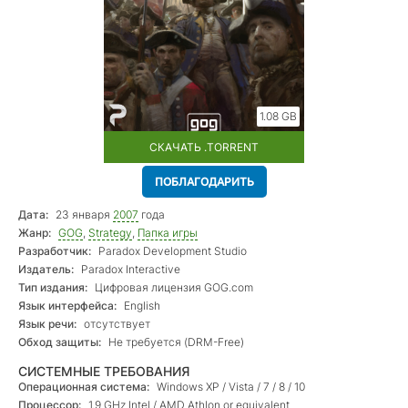
1.08 GB
СКАЧАТЬ .TORRENT
ПОБЛАГОДАРИТЬ
Дата:
23 января
2007
года
Жанр:
GOG
,
Strategy
,
Папка игры
Разработчик:
Paradox Development Studio
Издатель:
Paradox Interactive
Тип издания:
Цифровая лицензия GOG.com
Язык интерфейса:
English
Язык речи:
отсутствует
Обход защиты:
Не требуется (DRM-Free)
СИСТЕМНЫЕ ТРЕБОВАНИЯ
Операционная система:
Windows XP / Vista / 7 / 8 / 10
Процессор:
1.9 GHz Intel / AMD Athlon or equivalent