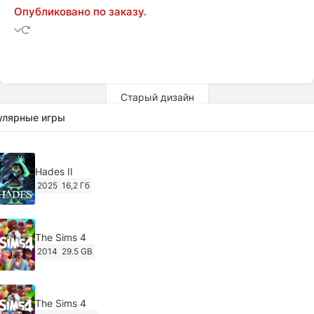
Опубликовано по заказу.
Старый дизайн
улярные игры
Hades II
2025
16,2 Гб
The Sims 4
2014
29.5 GB
The Sims 4