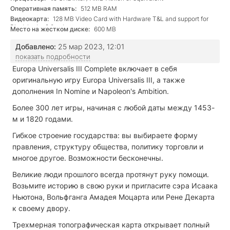
Оперативная память:
512 MB RAM
Видеокарта:
128 MB Video Card with Hardware T&L and support for
Pixelshader 2.0 or better
Место на жестком диске:
600 MB
Добавлено:
25 мар 2023, 12:01
показать подробности
Europa Universalis III Complete включает в себя
оригинальную игру Europa Universalis III, а также
дополнения In Nomine и Napoleon's Ambition.
Более 300 лет игры, начиная с любой даты между 1453-
м и 1820 годами.
Гибкое строение государства: вы выбираете форму
правления, структуру общества, политику торговли и
многое другое. Возможности бесконечны.
Великие люди прошлого всегда протянут руку помощи.
Возьмите историю в свою руки и пригласите сэра Исаака
Ньютона, Вольфганга Амадея Моцарта или Рене Декарта
к своему двору.
Трехмерная топографическая карта открывает полный