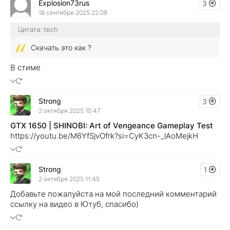
Explosion73rus
3
18 сентября 2025 22:08
Цитата: tech
Скачать это как ?
В стиме
Strong
3
2 октября 2025 10:47
GTX 1650 | SHINOBI: Art of Vengeance Gameplay Test
https://youtu.be/M6YfSjvOfrk?si=CyK3cn-_lAoMejkH
Strong
1
2 октября 2025 11:45
Добавьте пожалуйста на мой последний комментарий
ссылку на видео в Ютуб, спасибо)