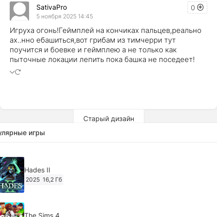
SativaPro
0
5 ноября 2025 14:45
Игруха огонь!Геймплей на кончиках пальцев,реально
ах..нно ебашиться,вот грибам из тимчерри тут
поучится и боевке и геймплею а не только как
пыточные локации лепить пока башка не поседеет!
Старый дизайн
улярные игры
Hades II
2025
16,2 Гб
The Sims 4