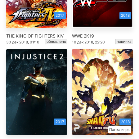
2017
2018
THE KING OF FIGHTERS XIV
WWE 2K19
обновлено
новинка
30 дек 2018, 01:10
10 дек 2018, 22:20
2017
2018
Папка игры