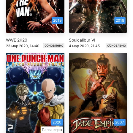
2019
2018
WWE 2K20
Soulcalibur VI
обновлено
обновлено
23 мар 2020, 14:40
4 мар 2020, 21:45
2020
2007
Папка игры