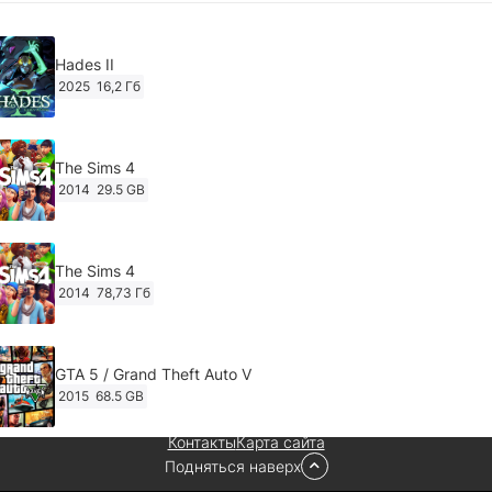
Hades II
2025
16,2 Гб
The Sims 4
2014
29.5 GB
The Sims 4
2014
78,73 Гб
GTA 5 / Grand Theft Auto V
2015
68.5 GB
Контакты
Карта сайта
Подняться наверх
Ghost of Tsushima: Director's Cut v.1053.8.1023.1614
[RePack Decepticon] (2024)