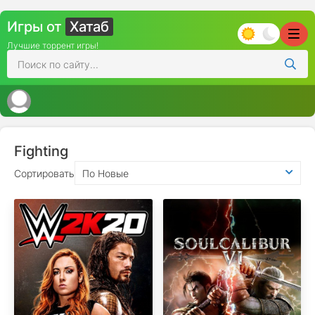
Игры от
Хатаб
Лучшие торрент игры!
Fighting
Сортировать
По Новые