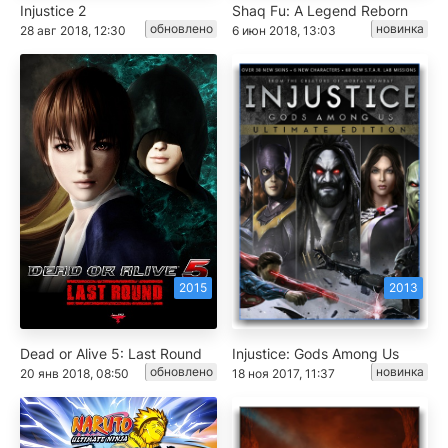
Injustice 2
Shaq Fu: A Legend Reborn
обновлено
новинка
28 авг 2018, 12:30
6 июн 2018, 13:03
2015
2013
Dead or Alive 5: Last Round
Injustice: Gods Among Us
обновлено
новинка
20 янв 2018, 08:50
18 ноя 2017, 11:37