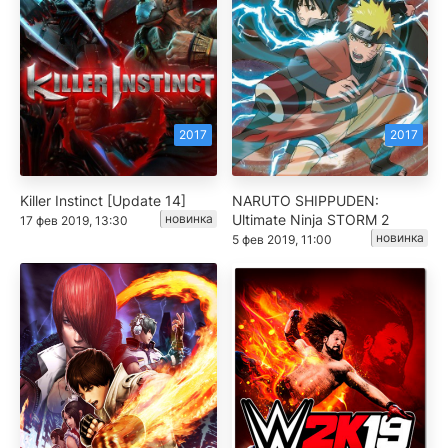
2017
2017
Killer Instinct [Update 14]
NARUTO SHIPPUDEN:
новинка
Ultimate Ninja STORM 2
17 фев 2019, 13:30
новинка
5 фев 2019, 11:00