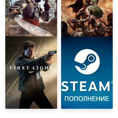
Assаssin's Creed Black Flag
DOOM: The Dark Ages
Resynced
Premium Edition + DLC
Revelations
007 First Light
АВТОМАТИЧЕСКОЕ
ПОПОЛНЕНИЕ БАЛАНСА
STEAM STEAM РФ-КЗ-UA-
СНГ