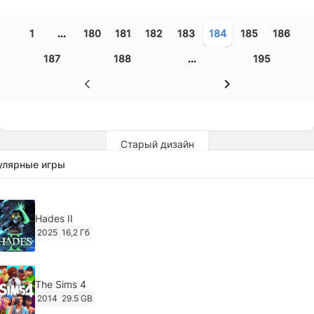
1
...
180
181
182
183
184
185
186
187
188
...
195
Старый дизайн
улярные игры
Hades II
2025
16,2 Гб
The Sims 4
2014
29.5 GB