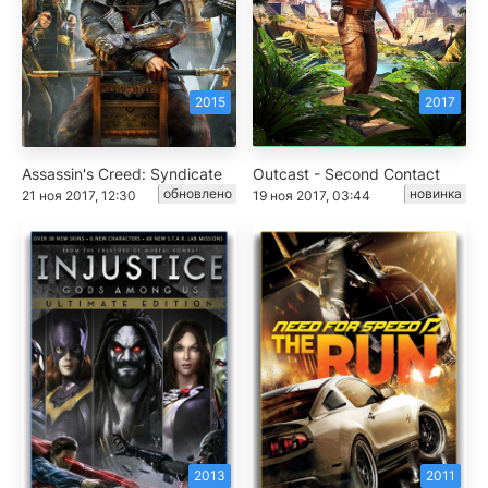
2015
2017
Assassin's Creed: Syndicate
Outcast - Second Contact
обновлено
новинка
21 ноя 2017, 12:30
19 ноя 2017, 03:44
2013
2011