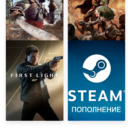
Assаssin's Creed Black Flag
DOOM: The Dark Ages
Resynced
Premium Edition + DLC
Revelations
007 First Light
АВТОМАТИЧЕСКОЕ
ПОПОЛНЕНИЕ БАЛАНСА
STEAM STEAM РФ-КЗ-UA-
СНГ