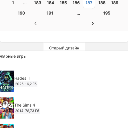
1
...
183
184
185
186
187
188
189
190
191
...
195
Старый дизайн
улярные игры
Hades II
2025
16,2 Гб
The Sims 4
2014
78,73 Гб