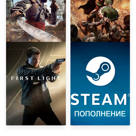
Assаssin's Creed Black Flag
DOOM: The Dark Ages
Resynced
Premium Edition + DLC
Revelations
007 First Light
АВТОМАТИЧЕСКОЕ
ПОПОЛНЕНИЕ БАЛАНСА
STEAM STEAM РФ-КЗ-UA-
СНГ