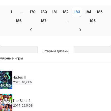
1
...
179
180
181
182
183
184
185
186
187
...
195
Старый дизайн
улярные игры
Hades II
2025
16,2 Гб
The Sims 4
2014
29.5 GB